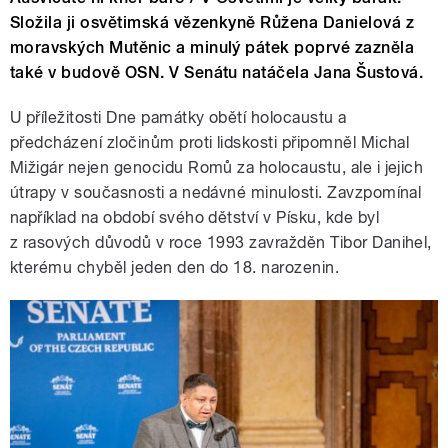
Složila ji osvětimská vězenkyně Růžena Danielová z
moravských Mutěnic a minulý pátek poprvé zazněla
také v budově OSN. V Senátu natáčela Jana Šustová.
U příležitosti Dne památky obětí holocaustu a
předcházení zločinům proti lidskosti připomněl Michal
Mižigár nejen genocidu Romů za holocaustu, ale i jejich
útrapy v současnosti a nedávné minulosti. Zavzpomínal
například na období svého dětství v Písku, kde byl
z rasových důvodů v roce 1993 zavražděn Tibor Danihel,
kterému chyběl jeden den do 18. narozenin.