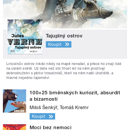
Tajuplný ostrov
Koupit
Lincolnův ostrov nikdo nikdy na mapě nenašel, a přece ho znají lidé
na celém světě. Už déle než sto třicet let na něm prožívají
dobrodružství s pěticí trosečníků, kteří na něm našli útočiště, a
hlavně nejedno tajemství.
100+25 brněnských kuriozit, absurdit
a bizarností
Miloš Šenkýř, Tomáš Kremr
Koupit
Moci bez nemoci