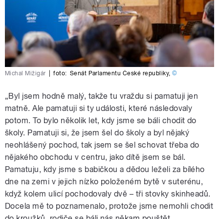
Michal Mižigár
|
foto:
Senát Parlamentu České republiky
,
©
„Byl jsem hodně malý, takže tu vraždu si pamatuji jen
matně. Ale pamatuji si ty události, které následovaly
potom. To bylo několik let, kdy jsme se báli chodit do
školy. Pamatuji si, že jsem šel do školy a byl nějaký
neohlášený pochod, tak jsem se šel schovat třeba do
nějakého obchodu v centru, jako dítě jsem se bál.
Pamatuju, kdy jsme s babičkou a dědou leželi za bílého
dne na zemi v jejich nízko položeném bytě v suterénu,
když kolem ulicí pochodovaly dvě – tři stovky skinheadů.
Docela mě to poznamenalo, protože jsme nemohli chodit
do kroužků, rodiče se báli nás někam pouštět,