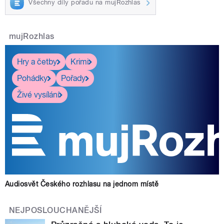
Všechny díly pořadu na mujRozhlas
mujRozhlas
Hry a četby
Krimi
Pohádky
Pořady
Živé vysílání
Audiosvět Českého rozhlasu na jednom místě
NEJPOSLOUCHANĚJŠÍ