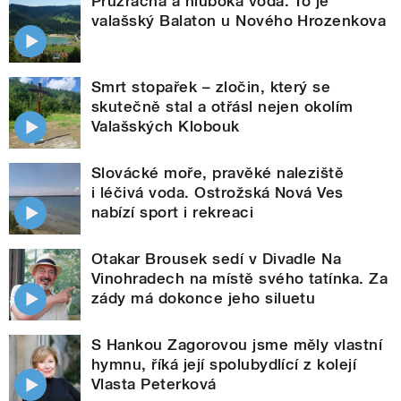
Průzračná a hluboká voda. To je
valašský Balaton u Nového Hrozenkova
Smrt stopařek – zločin, který se
skutečně stal a otřásl nejen okolím
Valašských Klobouk
Slovácké moře, pravěké naleziště
i léčivá voda. Ostrožská Nová Ves
nabízí sport i rekreaci
Otakar Brousek sedí v Divadle Na
Vinohradech na místě svého tatínka. Za
zády má dokonce jeho siluetu
S Hankou Zagorovou jsme měly vlastní
hymnu, říká její spolubydlící z kolejí
Vlasta Peterková