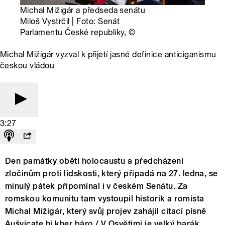
Michal Mižigár a předseda senátu
Miloš Vystrčil | Foto: Senát
Parlamentu České republiky,
©
Michal Mižigár vyzval k přijetí jasné definice anticiganismu
českou vládou
3:27
Den památky obětí holocaustu a předcházení
zločinům proti lidskosti, který připadá na 27. ledna, se
minulý pátek připomínal i v českém Senátu. Za
romskou komunitu tam vystoupil historik a romista
Michal Mižigár, který svůj projev zahájil citací písně
Aušvicate hi kher báro / V Osvětimi je velký barák.