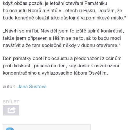
když občas pozdě, je letošní otevření Památníku
holocaustu Romů a Sintů v Letech u Písku. Doufám, že
bude konečně sloužit jako důstojné vzpomínkové místo.“
„Návrh se mi líbí. Neviděl jsem to ještě úplně konkrétně,
takže jsem připraven a těším se na to, až to budu moci
navštívit a že tam společně někdy v dubnu otevřeme.“
Den památky obětí holocaustu a předcházení zločinům
proti lidskosti, připadá na den, kdy došlo k osvobození
koncentračního a vyhlazovacího tábora Osvětim.
autor:
Jana Šustová