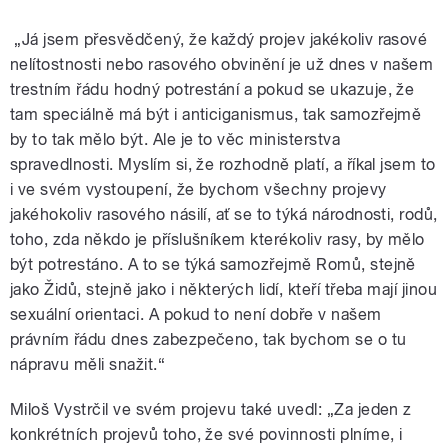
„Já jsem přesvědčený, že každý projev jakékoliv rasové
nelítostnosti nebo rasového obvinění je už dnes v našem
trestním řádu hodný potrestání a pokud se ukazuje, že
tam speciálně má být i anticiganismus, tak samozřejmě
by to tak mělo být. Ale je to věc ministerstva
spravedlnosti. Myslím si, že rozhodně platí, a říkal jsem to
i ve svém vystoupení, že bychom všechny projevy
jakéhokoliv rasového násilí, ať se to týká národnosti, rodů,
toho, zda někdo je příslušníkem kterékoliv rasy, by mělo
být potrestáno. A to se týká samozřejmě Romů, stejně
jako Židů, stejně jako i některých lidí, kteří třeba mají jinou
sexuální orientaci. A pokud to není dobře v našem
právním řádu dnes zabezpečeno, tak bychom se o tu
nápravu měli snažit.“
Miloš Vystrčil ve svém projevu také uvedl: „Za jeden z
konkrétních projevů toho, že své povinnosti plníme, i