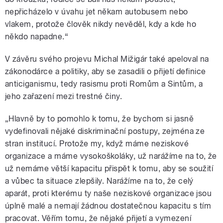
nepřicházelo v úvahu jet někam autobusem nebo
vlakem, protože člověk nikdy nevěděl, kdy a kde ho
někdo napadne.“
V závěru svého projevu Michal Mižigár také apeloval na
zákonodárce a politiky, aby se zasadili o přijetí definice
anticiganismu, tedy rasismu proti Romům a Sintům, a
jeho zařazení mezi trestné činy.
„Hlavně by to pomohlo k tomu, že bychom si jasně
vydefinovali nějaké diskriminační postupy, zejména ze
stran institucí. Protože my, když máme neziskové
organizace a máme vysokoškoláky, už narážíme na to, že
už nemáme větší kapacitu přispět k tomu, aby se soužití
a vůbec ta situace zlepšily. Narážíme na to, že celý
aparát, proti kterému ty naše neziskové organizace jsou
úplně malé a nemají žádnou dostatečnou kapacitu s tím
pracovat. Věřím tomu, že nějaké přijetí a vymezení