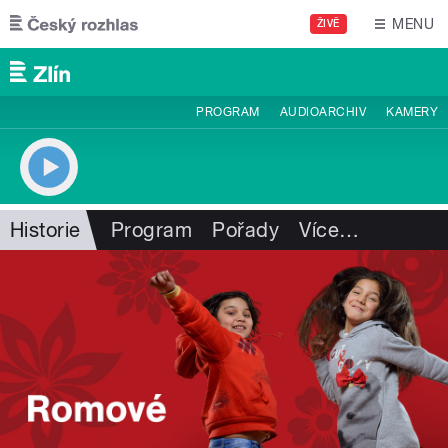
Přejít k hlavnímu obsahu
MENU
ŽIVĚ
PROGRAM
AUDIOARCHIV
KAMERY
Historie
Program
Pořady
Více
…