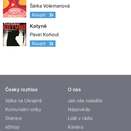
Šárka Volemanová
Koupit
Katyně
Pavel Kohout
Koupit
Český rozhlas
O nás
Válka na Ukrajině
Jak nás naladíte
Komunální volby
Nápověda
Stanice
Lidé v rádiu
eShop
Kariéra