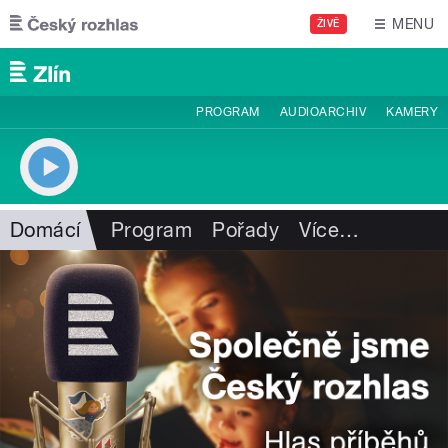
Přejít k hlavnímu obsahu
MENU
ŽIVĚ
PROGRAM
AUDIOARCHIV
KAMERY
Domácí
Program
Pořady
Více
…