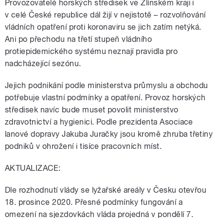
Provozovatelé horských středisek ve Zlínském kraji i
v celé České republice dál žijí v nejistotě – rozvolňování
vládních opatření proti koronaviru se jich zatím netýká.
Ani po přechodu na třetí stupeň vládního
protiepidemického systému neznají pravidla pro
nadcházející sezónu.
Jejich podnikání podle ministerstva průmyslu a obchodu
potřebuje vlastní podmínky a opatření. Provoz horských
středisek navíc bude muset povolit ministerstvo
zdravotnictví a hygienici. Podle prezidenta Asociace
lanové dopravy Jakuba Juračky jsou kromě zhruba třetiny
podniků v ohrožení i tisíce pracovních míst.
AKTUALIZACE:
Dle rozhodnutí vlády se lyžařské areály v Česku otevřou
18. prosince 2020. Přesné podmínky fungování a
omezení na sjezdovkách vláda projedná v pondělí 7.