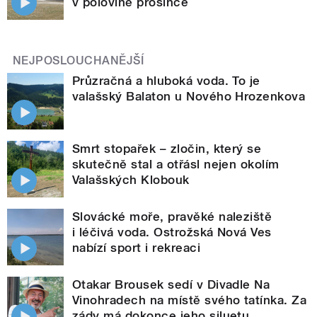
v polovině prosince
NEJPOSLOUCHANĚJŠÍ
Průzračná a hluboká voda. To je
valašský Balaton u Nového Hrozenkova
Smrt stopařek – zločin, který se
skutečně stal a otřásl nejen okolím
Valašských Klobouk
Slovácké moře, pravěké naleziště
i léčivá voda. Ostrožská Nová Ves
nabízí sport i rekreaci
Otakar Brousek sedí v Divadle Na
Vinohradech na místě svého tatínka. Za
zády má dokonce jeho siluetu