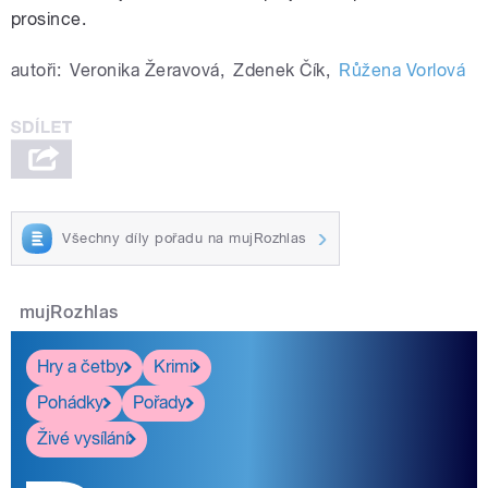
prosince.
autoři:
Veronika Žeravová
,
Zdenek Čík
,
Růžena Vorlová
Všechny díly pořadu na mujRozhlas
mujRozhlas
Hry a četby
Krimi
Pohádky
Pořady
Živé vysílání