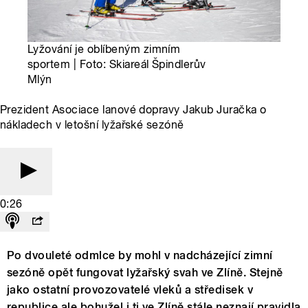
Lyžování je oblíbeným zimním
sportem | Foto: Skiareál Špindlerův
Mlýn
Prezident Asociace lanové dopravy Jakub Juračka o
nákladech v letošní lyžařské sezóně
0:26
Po dvouleté odmlce by mohl v nadcházející zimní
sezóně opět fungovat lyžařský svah ve Zlíně. Stejně
jako ostatní provozovatelé vleků a středisek v
republice ale bohužel i ti ve Zlíně stále neznají pravidla