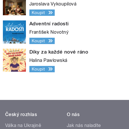
Jaroslava Vykoupilová
Koupit
Adventní radosti
František Novotný
Koupit
Díky za každé nové ráno
Halina Pawlowská
Koupit
Český rozhlas
O nás
Válka na Ukrajině
Jak nás naladíte