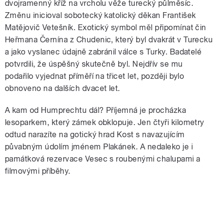
dvojramenný kříž na vrcholu věže turecký půlměsíc.
Změnu inicioval sobotecký katolický děkan František
Matějovič Vetešník. Exotický symbol měl připomínat čin
Heřmana Černína z Chudenic, který byl dvakrát v Turecku
a jako vyslanec údajně zabránil válce s Turky. Badatelé
potvrdili, že úspěšný skutečně byl. Nejdřív se mu
podařilo vyjednat příměří na třicet let, později bylo
obnoveno na dalších dvacet let.
A kam od Humprechtu dál? Příjemná je procházka
lesoparkem, který zámek obklopuje. Jen čtyři kilometry
odtud narazíte na gotický hrad Kost s navazujícím
půvabným údolím jménem Plakánek. A nedaleko je i
památková rezervace Vesec s roubenými chalupami a
filmovými příběhy.