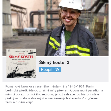
Šikmý kostel 3
Koupit
Románová kronika ztraceného města - léta 1945–1961. Karin
Lednická předkládá do značné míry převratný, dosavadní paradigma
měnící obraz hornického regionu, jehož zahlazenou historii stále
překrývá tlustá vrstva mýtů a zakořeněných stereotypů o „černé
zemi a rudém kraji“.