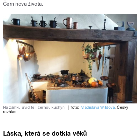
Černínova života.
Na zámku uvidíte i černou kuchyni
|
foto:
Vladislava Wildová
,
Český
rozhlas
Láska, která se dotkla věků