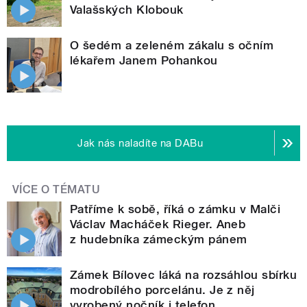
Valašských Klobouk
O šedém a zeleném zákalu s očním
lékařem Janem Pohankou
Jak nás naladíte na DABu
VÍCE O TÉMATU
Patříme k sobě, říká o zámku v Malči
Václav Macháček Rieger. Aneb
z hudebníka zámeckým pánem
Zámek Bílovec láká na rozsáhlou sbírku
modrobílého porcelánu. Je z něj
vyrobený nočník i telefon