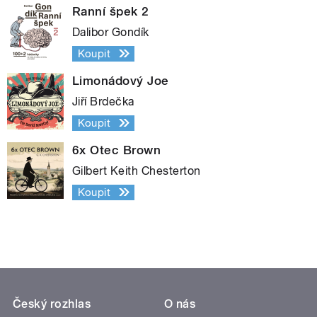
Ranní špek 2
Dalibor Gondík
Koupit
Limonádový Joe
Jiří Brdečka
Koupit
6x Otec Brown
Gilbert Keith Chesterton
Koupit
Český rozhlas
O nás