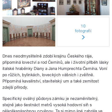
10
fotografií
Dnes neodmyslitelně zdobí krajinu Českého ráje,
připomíná lovectví a rod Černínů, ale i životní příběh lásky
italské hraběnky Diany a Jana Humprechta Černína. Voní
po růžích, bylinkách, loveckých vášních i zvěřině.
Připomíná kavalírství, stavitelský um a také zemitost
zdejší přírody.
Specifický oválný půdorys zámku je nezaměnitelný,
stejně jako šestnáct metrů vysoká hodovní síň s
několikanásobnou ozvěnou. Ta si mimo jiné zahrála ve