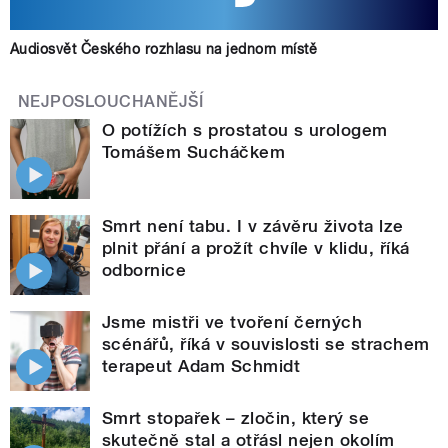
Audiosvět Českého rozhlasu na jednom místě
NEJPOSLOUCHANĚJŠÍ
O potížích s prostatou s urologem
Tomášem Sucháčkem
Smrt není tabu. I v závěru života lze
plnit přání a prožít chvíle v klidu, říká
odbornice
Jsme mistři ve tvoření černých
scénářů, říká v souvislosti se strachem
terapeut Adam Schmidt
Smrt stopařek – zločin, který se
skutečně stal a otřásl nejen okolím