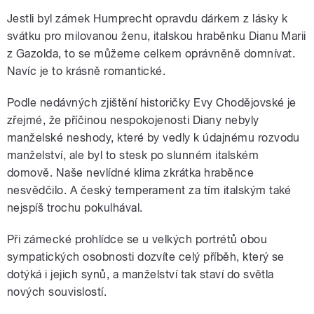
Jestli byl zámek Humprecht opravdu dárkem z lásky k
svátku pro milovanou ženu, italskou hraběnku Dianu Marii
z Gazolda, to se můžeme celkem oprávněně domnívat.
Navíc je to krásně romantické.
Podle nedávných zjištění historičky Evy Chodějovské je
zřejmé, že příčinou nespokojenosti Diany nebyly
manželské neshody, které by vedly k údajnému rozvodu
manželství, ale byl to stesk po slunném italském
domově. Naše nevlídné klima zkrátka hraběnce
nesvědčilo. A český temperament za tím italským také
nejspíš trochu pokulhával.
Při zámecké prohlídce se u velkých portrétů obou
sympatických osobnosti dozvíte celý příběh, který se
dotýká i jejich synů, a manželství tak staví do světla
nových souvislostí.