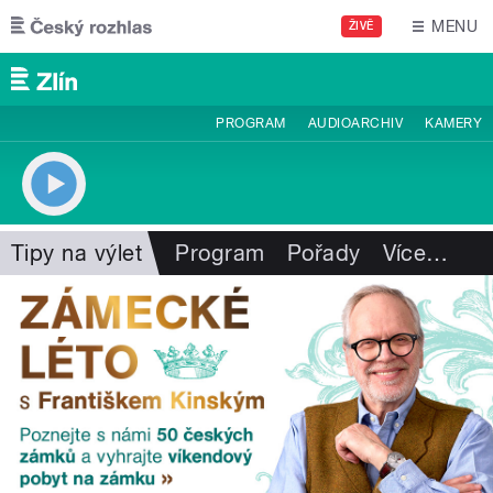
Přejít k hlavnímu obsahu
MENU
ŽIVĚ
PROGRAM
AUDIOARCHIV
KAMERY
Tipy na výlet
Program
Pořady
Více
…