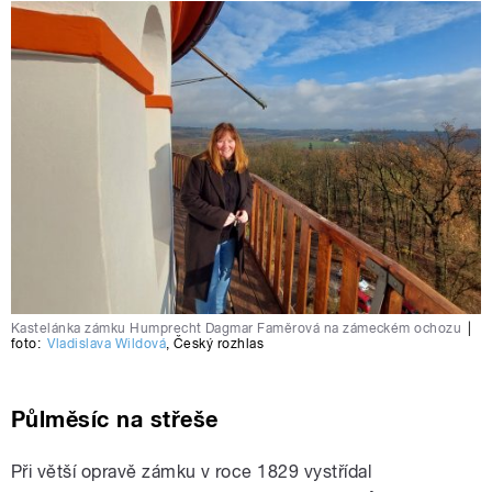
Kastelánka zámku Humprecht Dagmar Faměrová na zámeckém ochozu
|
foto:
Vladislava Wildová
,
Český rozhlas
Půlměsíc na střeše
Při větší opravě zámku v roce 1829 vystřídal