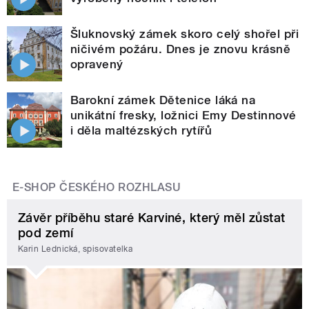
Šluknovský zámek skoro celý shořel při
ničivém požáru. Dnes je znovu krásně
opravený
Barokní zámek Dětenice láká na
unikátní fresky, ložnici Emy Destinnové
i děla maltézských rytířů
E-SHOP ČESKÉHO ROZHLASU
Závěr příběhu staré Karviné, který měl zůstat
pod zemí
Karin Lednická, spisovatelka