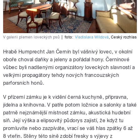
V galerii plemen loveckých psů
|
foto:
Vladislava Wildová
,
Český rozhlas
Hrabě Humprecht Jan Černín byl vášnivý lovec, v okolní
oboře choval daňky a jeleny a pořádal hony. Černínové
vůbec byli nadšenými organizátory loveckých slavností a
velkými propagátory tehdy nových francouzských
parforsních honů.
V přízemí zámku je k vidění černá kuchyně, přípravna,
jídelna a knihovna. V patře potom ložnice a salonky a také
patrně nejznámější místnost zámku, akustická hudební
síň. Její výška a elipsovitý půdorys zajistí, že když tu
promluvíte nebo zazpíváte, vrací se váš hlas zpátky 6 až
8 vteřin. Stěny této síně zdobí fresky s výjevy z