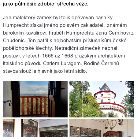
jako půlměsíc zdobící střechu věže.
Jen málokterý zámek byl tolik opěvován básníky.
Humprecht získal jméno po svém zakladateli, známém
barokním kavalírovi, hraběti Humprechtu Janu Černínovi z
Chudenic. Ten patřil k nejbohatším příslušníkům české
pobělohorské šlechty. Netradiční zámeček nechal
postavit v letech 1666 až 1668 pražským architektem
italského původu Carlem Luragem. Rodině Černínů
stavba sloužila hlavně jako letní sídlo.