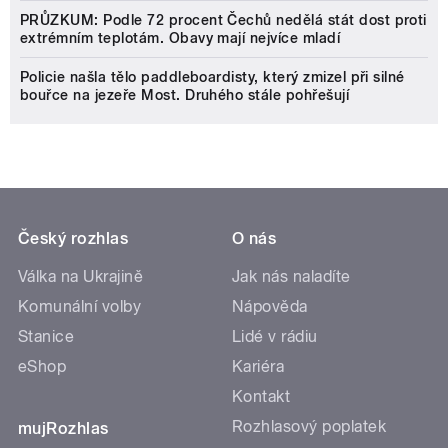
PRŮZKUM: Podle 72 procent Čechů nedělá stát dost proti
extrémním teplotám. Obavy mají nejvíce mladí
Policie našla tělo paddleboardisty, který zmizel při silné
bouřce na jezeře Most. Druhého stále pohřešují
Český rozhlas
O nás
Válka na Ukrajině
Jak nás naladíte
Komunální volby
Nápověda
Stanice
Lidé v rádiu
eShop
Kariéra
Kontakt
Rozhlasový poplatek
mujRozhlas