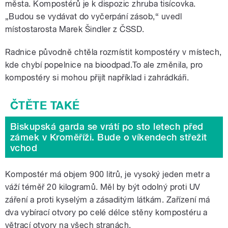
města. Kompostérů je k dispozic zhruba tisícovka.
„Budou se vydávat do vyčerpání zásob,“ uvedl
místostarosta Marek Šindler z ČSSD.
Radnice původně chtěla rozmístit kompostéry v místech,
kde chybí popelnice na bioodpad.To ale změnila, pro
kompostéry si mohou přijít například i zahrádkáři.
Biskupská garda se vrátí po sto letech před
zámek v Kroměříži. Bude o víkendech střežit
vchod
Kompostér má objem 900 litrů, je vysoký jeden metr a
váží téměř 20 kilogramů. Měl by být odolný proti UV
záření a proti kyselým a zásaditým látkám. Zařízení má
dva vybírací otvory po celé délce stěny kompostéru a
větrací otvory na všech stranách.