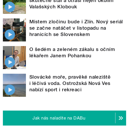
skutečně stal a otřásl nejen okolím
Valašských Klobouk
Místem zločinu bude i Zlín. Nový seriál
se začne natáčet v listopadu na
hranicích se Slovenskem
O šedém a zeleném zákalu s očním
lékařem Janem Pohankou
Slovácké moře, pravěké naleziště
i léčivá voda. Ostrožská Nová Ves
nabízí sport i rekreaci
Jak nás naladíte na DABu