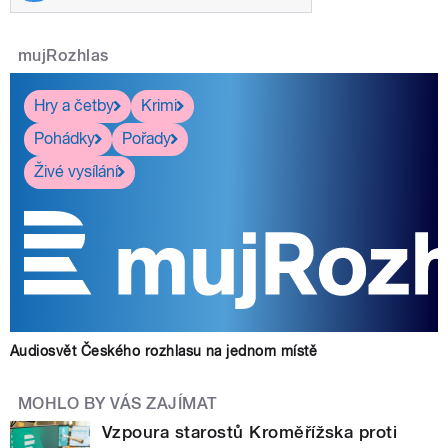
mujRozhlas
Hry a četby
Krimi
Pohádky
Pořady
Živé vysílání
Audiosvět Českého rozhlasu na jednom místě
MOHLO BY VÁS ZAJÍMAT
Vzpoura starostů Kroměřížska proti