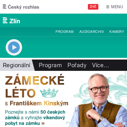
Přejít k hlavnímu obsahu
MENU
ŽIVĚ
PROGRAM
AUDIOARCHIV
KAMERY
Regionální
Program
Pořady
Více
…