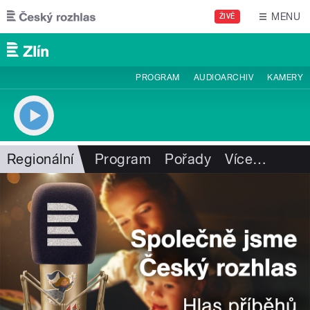
Přejít k hlavnímu obsahu
MENU
ŽIVĚ
PROGRAM
AUDIOARCHIV
KAMERY
Regionální
Program
Pořady
Více
…