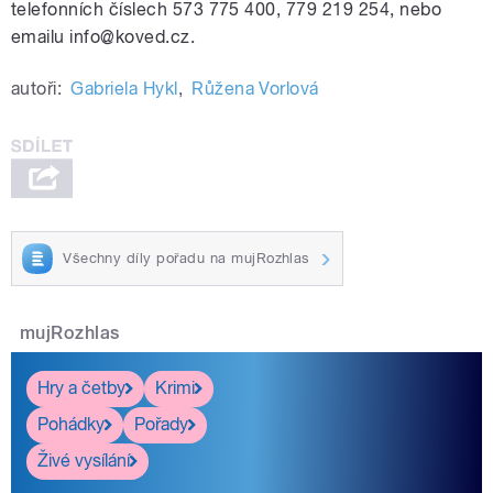
telefonních číslech 573 775 400, 779 219 254, nebo
emailu info@koved.cz.
autoři:
Gabriela Hykl
,
Růžena Vorlová
Všechny díly pořadu na mujRozhlas
mujRozhlas
Hry a četby
Krimi
Pohádky
Pořady
Živé vysílání