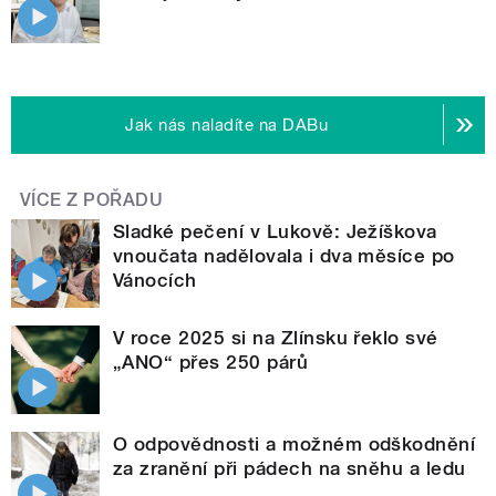
Jak nás naladíte na DABu
VÍCE Z POŘADU
Sladké pečení v Lukově: Ježíškova
vnoučata nadělovala i dva měsíce po
Vánocích
V roce 2025 si na Zlínsku řeklo své
„ANO“ přes 250 párů
O odpovědnosti a možném odškodnění
za zranění při pádech na sněhu a ledu