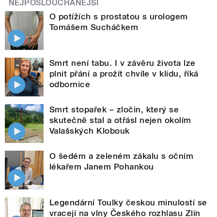
NEJPOSLOUCHANĚJŠÍ
O potížích s prostatou s urologem
Tomášem Sucháčkem
Smrt není tabu. I v závěru života lze
plnit přání a prožít chvíle v klidu, říká
odbornice
Smrt stopařek – zločin, který se
skutečně stal a otřásl nejen okolím
Valašských Klobouk
O šedém a zeleném zákalu s očním
lékařem Janem Pohankou
Legendární Toulky českou minulostí se
vracejí na vlny Českého rozhlasu Zlín