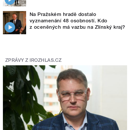
Na Pražském hradě dostalo
vyznamenání 48 osobností. Kdo
z oceněných má vazbu na Zlínský kraj?
ZPRÁVY Z IROZHLAS.CZ