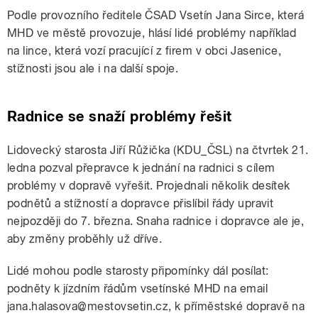
Podle provozního ředitele ČSAD Vsetín Jana Sirce, která
MHD ve městě provozuje, hlásí lidé problémy například
na lince, která vozí pracující z firem v obci Jasenice,
stížnosti jsou ale i na další spoje.
Radnice se snaží problémy řešit
Lidovecký starosta Jiří Růžička (KDU_ČSL) na čtvrtek 21.
ledna pozval přepravce k jednání na radnici s cílem
problémy v dopravě vyřešit. Projednali několik desítek
podnětů a stížností a dopravce přislíbil řády upravit
nejpozději do 7. března. Snaha radnice i dopravce ale je,
aby změny proběhly už dříve.
Lidé mohou podle starosty připomínky dál posílat:
podněty k jízdním řádům vsetínské MHD na email
jana.halasova@mestovsetin.cz, k příměstské dopravě na