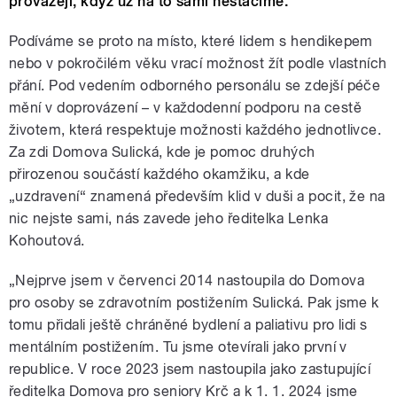
provázejí, když už na to sami nestačíme.
Podíváme se proto na místo, které lidem s hendikepem
nebo v pokročilém věku vrací možnost žít podle vlastních
přání. Pod vedením odborného personálu se zdejší péče
mění v doprovázení – v každodenní podporu na cestě
životem, která respektuje možnosti každého jednotlivce.
Za zdi Domova Sulická, kde je pomoc druhých
přirozenou součástí každého okamžiku, a kde
„uzdravení“ znamená především klid v duši a pocit, že na
nic nejste sami, nás zavede jeho ředitelka Lenka
Kohoutová.
„Nejprve jsem v červenci 2014 nastoupila do Domova
pro osoby se zdravotním postižením Sulická. Pak jsme k
tomu přidali ještě chráněné bydlení a paliativu pro lidi s
mentálním postižením. Tu jsme otevírali jako první v
republice. V roce 2023 jsem nastoupila jako zastupující
ředitelka Domova pro seniory Krč a k 1. 1. 2024 jsme