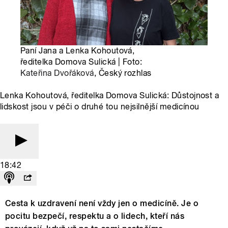
Paní Jana a Lenka Kohoutová,
ředitelka Domova Sulická | Foto:
Kateřina Dvořáková
, Český rozhlas
Lenka Kohoutová, ředitelka Domova Sulická: Důstojnost a
lidskost jsou v péči o druhé tou nejsilnější medicínou
18:42
Cesta k uzdravení není vždy jen o medicíně. Je o
pocitu bezpečí, respektu a o lidech, kteří nás