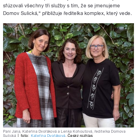
sfúzovali všechny tři služby s tím, že se jmenujeme
Domov Sulická,“ přibližuje ředitelka komplex, který vede.
Paní Jana, Kateřina Dvořáková a Lenka Kohoutová, ředitelka Domova
Sulická
|
foto:
Kateřina Dvořáková
,
Český rozhlas