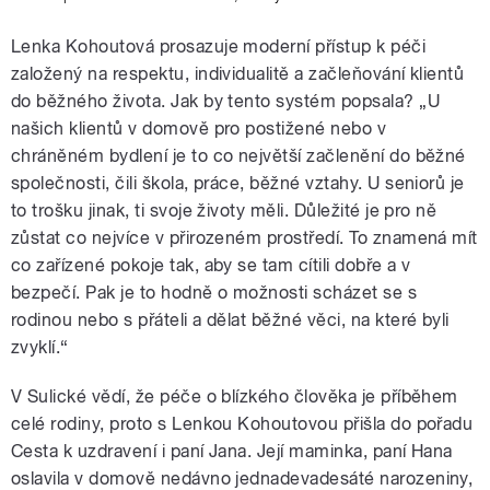
Lenka Kohoutová prosazuje moderní přístup k péči
založený na respektu, individualitě a začleňování klientů
do běžného života. Jak by tento systém popsala? „U
našich klientů v domově pro postižené nebo v
chráněném bydlení je to co největší začlenění do běžné
společnosti, čili škola, práce, běžné vztahy. U seniorů je
to trošku jinak, ti svoje životy měli. Důležité je pro ně
zůstat co nejvíce v přirozeném prostředí. To znamená mít
co zařízené pokoje tak, aby se tam cítili dobře a v
bezpečí. Pak je to hodně o možnosti scházet se s
rodinou nebo s přáteli a dělat běžné věci, na které byli
zvyklí.“
V Sulické vědí, že péče o blízkého člověka je příběhem
celé rodiny, proto s Lenkou Kohoutovou přišla do pořadu
Cesta k uzdravení i paní Jana. Její maminka, paní Hana
oslavila v domově nedávno jednadevadesáté narozeniny,