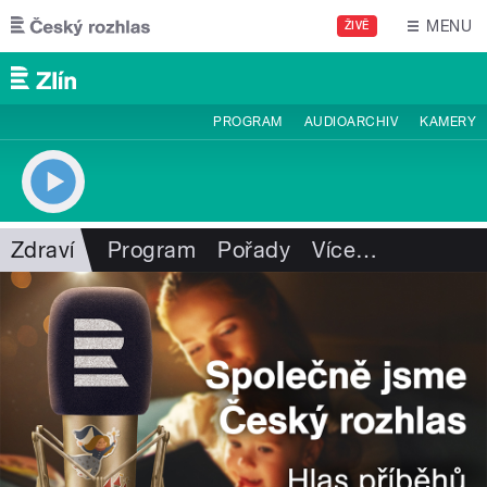
Přejít k hlavnímu obsahu
MENU
ŽIVĚ
PROGRAM
AUDIOARCHIV
KAMERY
Zdraví
Program
Pořady
Více
…