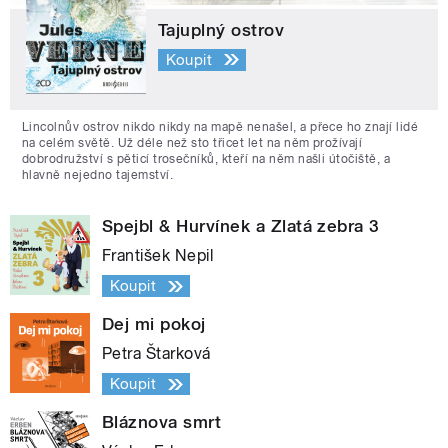
Tajuplný ostrov
Koupit
Lincolnův ostrov nikdo nikdy na mapě nenašel, a přece ho znají lidé
na celém světě. Už déle než sto třicet let na něm prožívají
dobrodružství s pěticí trosečníků, kteří na něm našli útočiště, a
hlavně nejedno tajemství.
Spejbl & Hurvínek a Zlatá zebra 3
František Nepil
Koupit
Dej mi pokoj
Petra Štarková
Koupit
Bláznova smrt