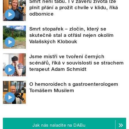
Smrt není tabu. I v závěru života lze
plnit přání a prožít chvíle v klidu, říká
odbornice
Smrt stopařek – zločin, který se
skutečně stal a otřásl nejen okolím
Valašských Klobouk
Jsme mistři ve tvoření černých
scénářů, říká v souvislosti se strachem
terapeut Adam Schmidt
O hemoroidech s gastroenterologem
Tomášem Musilem
Jak nás naladíte na DABu