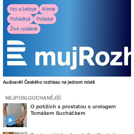
Hry a četby
Krimi
Pohádky
Pořady
Živé vysílání
Audiosvět Českého rozhlasu na jednom místě
NEJPOSLOUCHANĚJŠÍ
O potížích s prostatou s urologem
Tomášem Sucháčkem