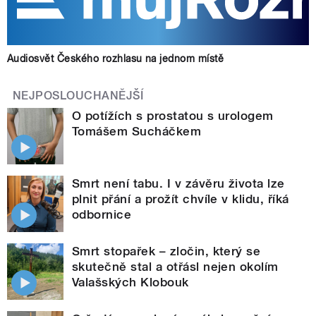
Audiosvět Českého rozhlasu na jednom místě
NEJPOSLOUCHANĚJŠÍ
O potížích s prostatou s urologem
Tomášem Sucháčkem
Smrt není tabu. I v závěru života lze
plnit přání a prožít chvíle v klidu, říká
odbornice
Smrt stopařek – zločin, který se
skutečně stal a otřásl nejen okolím
Valašských Klobouk