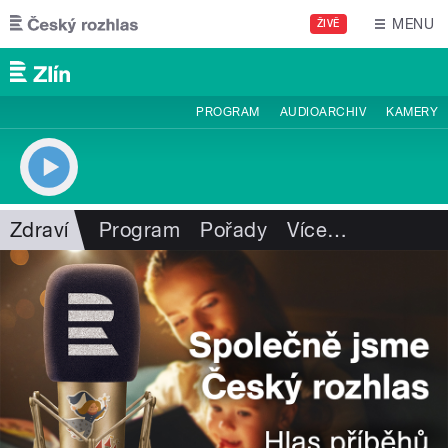
Přejít k hlavnímu obsahu
MENU
ŽIVĚ
PROGRAM
AUDIOARCHIV
KAMERY
Zdraví
Program
Pořady
Více
…