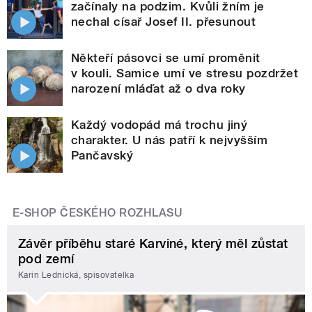
začínaly na podzim. Kvůli žním je
nechal císař Josef II. přesunout
Někteří pásovci se umí proměnit
v kouli. Samice umí ve stresu pozdržet
narození mláďat až o dva roky
Každý vodopád má trochu jiný
charakter. U nás patří k nejvyšším
Pančavský
E-SHOP ČESKÉHO ROZHLASU
Závěr příběhu staré Karviné, který měl zůstat
pod zemí
Karin Lednická, spisovatelka