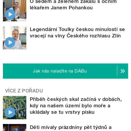
O šedém a zeleném zákalu s očním
lékařem Janem Pohankou
Legendární Toulky českou minulostí se
vracejí na vlny Českého rozhlasu Zlín
Jak nás naladíte na DABu
VÍCE Z POŘADU
Příběh českých skal začíná v dobách,
kdy na našem území bylo moře a
ukládaly se tu vrstvy písku
Děti mívaly prázdniny pět týdnů a