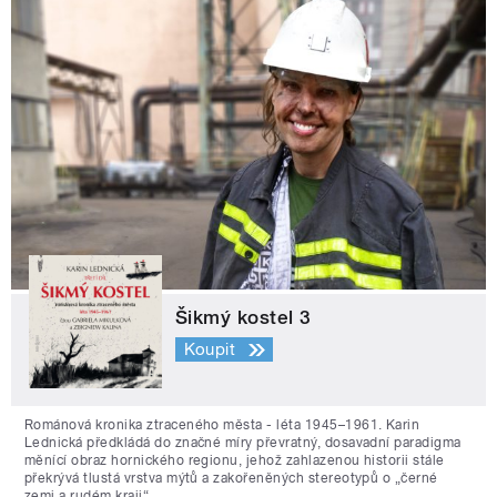
Šikmý kostel 3
Koupit
Románová kronika ztraceného města - léta 1945–1961. Karin
Lednická předkládá do značné míry převratný, dosavadní paradigma
měnící obraz hornického regionu, jehož zahlazenou historii stále
překrývá tlustá vrstva mýtů a zakořeněných stereotypů o „černé
zemi a rudém kraji“.