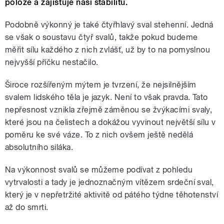
poloze a zajišťuje naši stabilitu.
Podobně výkonný je také čtyřhlavý sval stehenní. Jedná
se však o soustavu čtyř svalů, takže pokud budeme
měřit sílu každého z nich zvlášť, už by to na pomyslnou
nejvyšší příčku nestačilo.
Široce rozšířeným mýtem je tvrzení, že nejsilnějším
svalem lidského těla je jazyk. Není to však pravda. Tato
nepřesnost vznikla zřejmě záměnou se žvýkacími svaly,
které jsou na čelistech a dokážou vyvinout největší sílu v
poměru ke své váze. To z nich ovšem ještě nedělá
absolutního siláka.
Na výkonnost svalů se můžeme podívat z pohledu
vytrvalosti a tady je jednoznačným vítězem srdeční sval,
který je v nepřetržité aktivitě od pátého týdne těhotenství
až do smrti.