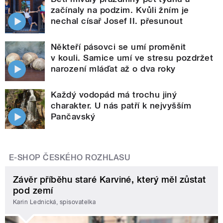
začínaly na podzim. Kvůli žním je
nechal císař Josef II. přesunout
Někteří pásovci se umí proměnit
v kouli. Samice umí ve stresu pozdržet
narození mláďat až o dva roky
Každý vodopád má trochu jiný
charakter. U nás patří k nejvyšším
Pančavský
E-SHOP ČESKÉHO ROZHLASU
Závěr příběhu staré Karviné, který měl zůstat
pod zemí
Karin Lednická, spisovatelka