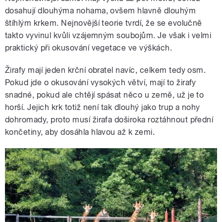
dosahují dlouhýma nohama, ovšem hlavně dlouhým
štíhlým krkem. Nejnovější teorie tvrdí, že se evolučně
takto vyvinul kvůli vzájemným soubojům. Je však i velmi
praktický při okusování vegetace ve výškách.
Žirafy mají jeden krční obratel navíc, celkem tedy osm.
Pokud jde o okusování vysokých větví, mají to žirafy
snadné, pokud ale chtějí spásat něco u země, už je to
horší. Jejich krk totiž není tak dlouhý jako trup a nohy
dohromady, proto musí žirafa doširoka roztáhnout přední
končetiny, aby dosáhla hlavou až k zemi.