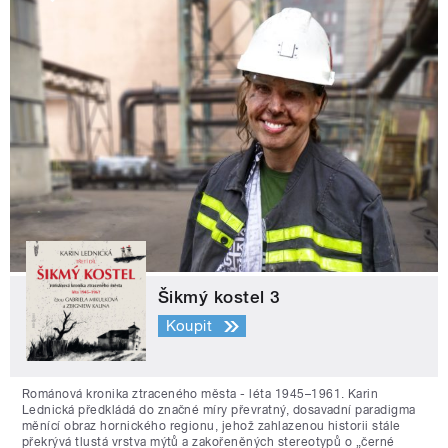
Šikmý kostel 3
Koupit
Románová kronika ztraceného města - léta 1945–1961. Karin
Lednická předkládá do značné míry převratný, dosavadní paradigma
měnící obraz hornického regionu, jehož zahlazenou historii stále
překrývá tlustá vrstva mýtů a zakořeněných stereotypů o „černé