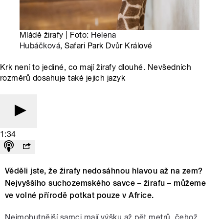
Mládě žirafy | Foto:
Helena
Hubáčková
, Safari Park Dvůr Králové
Krk není to jediné, co mají žirafy dlouhé. Nevšedních
rozměrů dosahuje také jejich jazyk
1:34
Věděli jste, že žirafy nedosáhnou hlavou až na zem?
Nejvyššího suchozemského savce – žirafu – můžeme
ve volné přírodě potkat pouze v Africe.
Nejmohutnější samci mají výšku až pět metrů, čehož