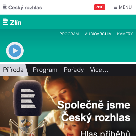
Přejít k hlavnímu obsahu
MENU
ŽIVĚ
PROGRAM
AUDIOARCHIV
KAMERY
Příroda
Program
Pořady
Více
…