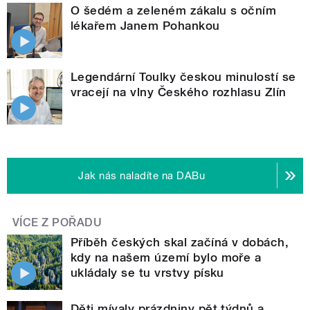
O šedém a zeleném zákalu s očním
lékařem Janem Pohankou
Legendární Toulky českou minulostí se
vracejí na vlny Českého rozhlasu Zlín
Jak nás naladíte na DABu
VÍCE Z POŘADU
Příběh českých skal začíná v dobách,
kdy na našem území bylo moře a
ukládaly se tu vrstvy písku
Děti mívaly prázdniny pět týdnů a