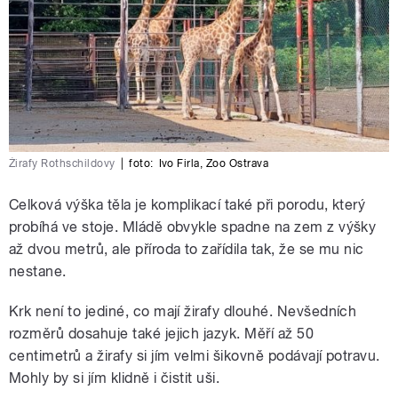
Žirafy Rothschildovy
|
foto:
Ivo Firla
,
Zoo Ostrava
Celková výška těla je komplikací také při porodu, který
probíhá ve stoje. Mládě obvykle spadne na zem z výšky
až dvou metrů, ale příroda to zařídila tak, že se mu nic
nestane.
Krk není to jediné, co mají žirafy dlouhé. Nevšedních
rozměrů dosahuje také jejich jazyk. Měří až 50
centimetrů a žirafy si jím velmi šikovně podávají potravu.
Mohly by si jím klidně i čistit uši.