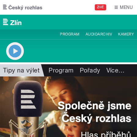
Přejít k hlavnímu obsahu
MENU
ŽIVĚ
PROGRAM
AUDIOARCHIV
KAMERY
Tipy na výlet
Program
Pořady
Více
…