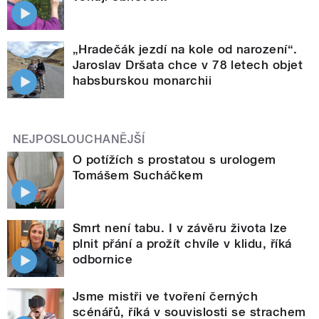
„Hradečák jezdí na kole od narození“.
Jaroslav Dršata chce v 78 letech objet
habsburskou monarchii
NEJPOSLOUCHANĚJŠÍ
O potížích s prostatou s urologem
Tomášem Sucháčkem
Smrt není tabu. I v závěru života lze
plnit přání a prožít chvíle v klidu, říká
odbornice
Jsme mistři ve tvoření černých
scénářů, říká v souvislosti se strachem