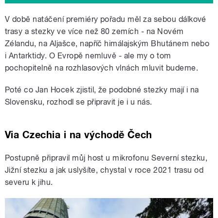
V době natáčení premiéry pořadu měl za sebou dálkové
trasy a stezky ve více než 80 zemích - na Novém
Zélandu, na Aljašce, napříč himálajským Bhutánem nebo
i Antarktidy. O Evropě nemluvě - ale my o tom
pochopitelně na rozhlasových vlnách mluvit budeme.
Poté co Jan Hocek zjistil, že podobné stezky mají i na
Slovensku, rozhodl se připravit je i u nás.
Via Czechia i na východě Čech
Postupně připravil můj host u mikrofonu Severní stezku,
Jižní stezku a jak uslyšíte, chystal v roce 2021 trasu od
severu k jihu.