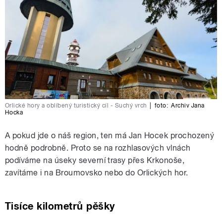
Orlické hory a oblíbený turistický cíl - Suchý vrch
|
foto:
Archiv Jana
Hocka
A pokud jde o náš region, ten má Jan Hocek prochozený
hodně podrobně. Proto se na rozhlasových vlnách
podíváme na úseky severní trasy přes Krkonoše,
zavítáme i na Broumovsko nebo do Orlických hor.
Tisíce kilometrů pěšky