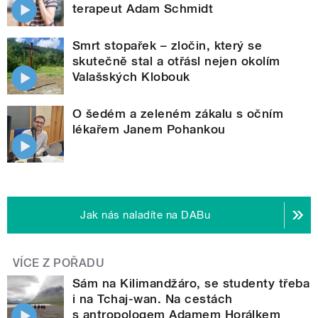
terapeut Adam Schmidt
Smrt stopařek – zločin, který se
skutečně stal a otřásl nejen okolím
Valašských Klobouk
O šedém a zeleném zákalu s očním
lékařem Janem Pohankou
Jak nás naladíte na DABu
VÍCE Z POŘADU
Sám na Kilimandžáro, se studenty třeba
i na Tchaj-wan. Na cestách
s antropologem Adamem Horálkem