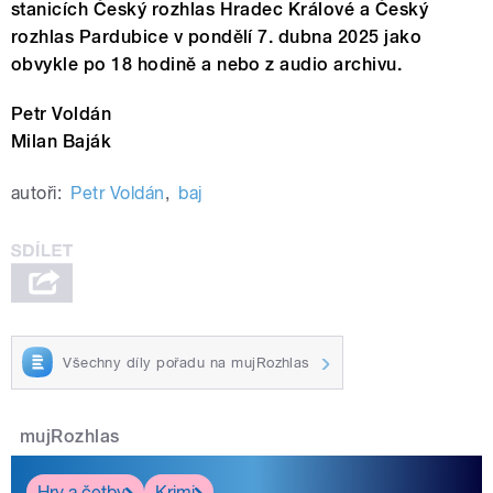
stanicích Český rozhlas Hradec Králové a Český
rozhlas Pardubice v pondělí 7. dubna 2025 jako
obvykle po 18 hodině a nebo z audio archivu.
Petr Voldán
Milan Baják
autoři:
Petr Voldán
,
baj
Všechny díly pořadu na mujRozhlas
mujRozhlas
Hry a četby
Krimi