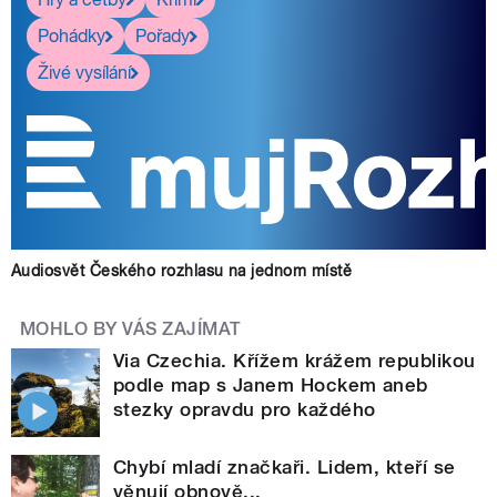
Pohádky
Pořady
Živé vysílání
Audiosvět Českého rozhlasu na jednom místě
MOHLO BY VÁS ZAJÍMAT
Via Czechia. Křížem krážem republikou
podle map s Janem Hockem aneb
stezky opravdu pro každého
Chybí mladí značkaři. Lidem, kteří se
věnují obnově...