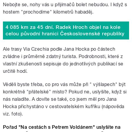
Nebojte se, nohy vás u přijímačů bolet nebudou. I když s
hostem "prochodíme" kilometrů habaděj.
4 085 km za 45 dní. Radek Hroch objel na kole
celou původní hranici Československé republiky
Ale trasy Via Czechia podle Jana Hocka po částech
zvládne i průměrně zdatný turista. Podrobnosti, které z
vlastní zkušenosti sepisuje do jednotlivých publikací se
určitě hodí.
Věděli byste třeba, co pro vás může při " výšlapech" být
konkrétně "přátelské" místo? Pokud ne, uslyšíte, když si
nás naladíte. A dovíte se také, co jsem měl pro Jana
Hocka přichystáno v cestovatelském kufříku (nápověda
viz. foto).
Pořad "Na cestách s Petrem Voldánem" uslyšíte na