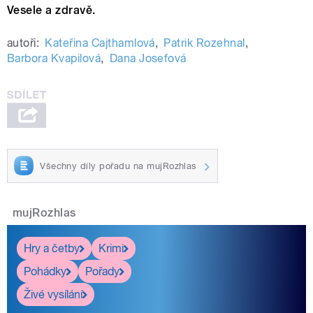
Vesele a zdravě.
autoři:
Kateřina Cajthamlová
,
Patrik Rozehnal
,
Barbora Kvapilová
,
Dana Josefová
Všechny díly pořadu na mujRozhlas
mujRozhlas
Hry a četby
Krimi
Pohádky
Pořady
Živé vysílání