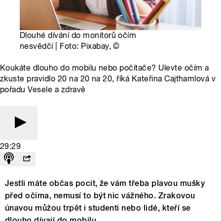
Dlouhé dívání do monitorů očím
nesvědčí | Foto: Pixabay,
©
Koukáte dlouho do mobilu nebo počítače? Ulevte očím a
zkuste pravidlo 20 na 20 na 20, říká Kateřina Cajthamlová v
pořadu Vesele a zdravě
29:29
Jestli máte občas pocit, že vám třeba plavou mušky
před očima, nemusí to být nic vážného. Zrakovou
únavou můžou trpět i studenti nebo lidé, kteří se
dlouho dívají do mobilu.