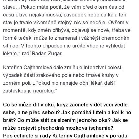
stavu. „Pokud máte pocit, že vám před okem čas od
času plave nějaká muška, pavouček nebo čárka a ten
stav je trvale víceméně stejný, nic se neděje. Ovšem v
momentě, kdy změn přibývá, objevují se nové, třeba ve
formě teček, může to znamenat i vážnější onemocnění
sítnice. V těchto případech je určitě vhodné vyhledat
lékaře,“ radí Radan Zugar.
Kateřina Cajthamlová dále zmiňuje intenzivní bolest,
výpadek části zrakového pole nebo tmavé kruhy v
zorném poli. „Pokud nic nenajde oční lékař, další
zastávkou je neurolog.“
Co se může dít v oku, když začnete vidět věci vedle
sebe, a ne před sebou? Jak pomáhá lutein a kolik ho
brát? Co může stát za slzením jednoho oka? Jak se
může projevit přechodná mozková ischemie?
Poslechněte si rady Kateřiny Cajthamlové v pořadu