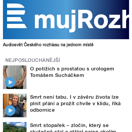
Audiosvět Českého rozhlasu na jednom místě
NEJPOSLOUCHANĚJŠÍ
O potížích s prostatou s urologem
Tomášem Sucháčkem
Smrt není tabu. I v závěru života lze
plnit přání a prožít chvíle v klidu, říká
odbornice
Smrt stopařek – zločin, který se
skutečně stal a otřásl nejen okolím