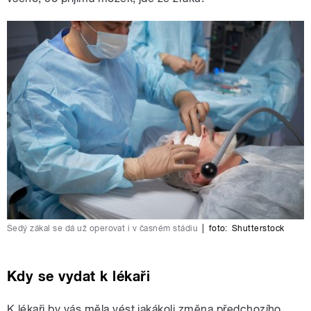
Šedý zákal se dá už operovat i v časném stádiu
|
foto:
Shutterstock
Kdy se vydat k lékaři
K lékaři by vás měla vést jakákoli změna předchozího