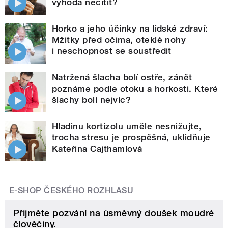
výhoda necítit?
Horko a jeho účinky na lidské zdraví:
Mžitky před očima, oteklé nohy
i neschopnost se soustředit
Natržená šlacha bolí ostře, zánět
poznáme podle otoku a horkosti. Které
šlachy bolí nejvíc?
Hladinu kortizolu uměle nesnižujte,
trocha stresu je prospěšná, uklidňuje
Kateřina Cajthamlová
E-SHOP ČESKÉHO ROZHLASU
Přijměte pozvání na úsměvný doušek moudré
člověčiny.