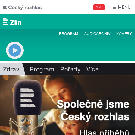
Přejít k hlavnímu obsahu
MENU
ŽIVĚ
PROGRAM
AUDIOARCHIV
KAMERY
Zdraví
Program
Pořady
Více
…