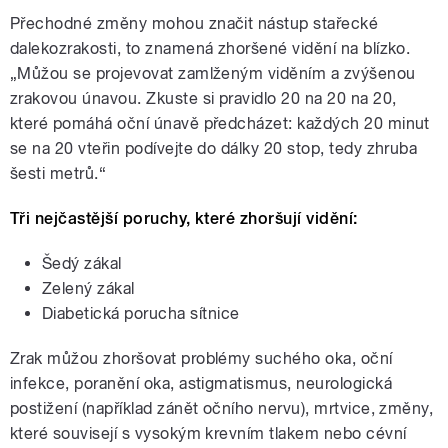
Přechodné změny mohou značit nástup stařecké
dalekozrakosti, to znamená zhoršené vidění na blízko.
„Můžou se projevovat zamlženým viděním a zvýšenou
zrakovou únavou. Zkuste si pravidlo 20 na 20 na 20,
které pomáhá oční únavě předcházet: každých 20 minut
se na 20 vteřin podívejte do dálky 20 stop, tedy zhruba
šesti metrů.“
Tři nejčastější poruchy, které zhoršují vidění:
Šedý zákal
Zelený zákal
Diabetická porucha sítnice
Zrak můžou zhoršovat problémy suchého oka, oční
infekce, poranění oka, astigmatismus, neurologická
postižení (například zánět očního nervu), mrtvice, změny,
které souvisejí s vysokým krevním tlakem nebo cévní