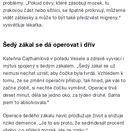
problémy. „Pokud cévy, které zásobují mozek, tu
zrakovou část nebo sítnici, se špatně prokrvují, můžeme
vidět záblesky a může to být také předzvěst migrény,“
vysvětluje lékařka.
Šedý zákal se dá operovat i dřív
Kateřina Cajthamlová v pořadu Vesele a zdravě vyvrací i
mýtus spojený s šedým zákalem. „Šedý zákal se už
nemusí nechat uzrát, aby čočka byla tvrdá. Vzhledem k
tomu, že se změnil operační přístup, tak hned, jak vás to
začne zlobit, si nechte čočku vyměnit. Operace trvá
deset minut, dělá se jedno oko, za týden druhé. Sama
jsem to absolvovala.“
Operace šedého zákalu navíc prodlužuje život a snižuje
riziko demence. „Je to asi proto, že sedmdesát procent
všeho, co přijímá mozek, jde ze zraku.“