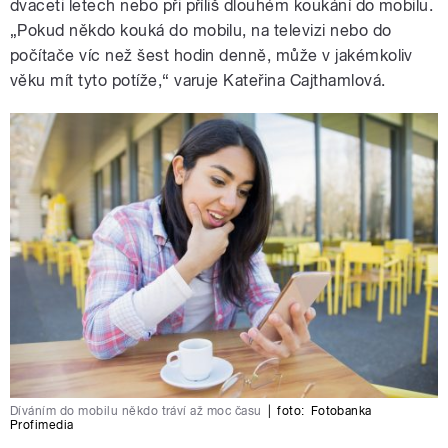
dvaceti letech nebo při příliš dlouhém koukání do mobilu.
„Pokud někdo kouká do mobilu, na televizi nebo do
počítače víc než šest hodin denně, může v jakémkoliv
věku mít tyto potíže,“ varuje Kateřina Cajthamlová.
Díváním do mobilu někdo tráví až moc času
|
foto:
Fotobanka
Profimedia