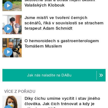
Valašských Klobouk
Jsme mistři ve tvoření černých
scénářů, říká v souvislosti se strachem
terapeut Adam Schmidt
O hemoroidech s gastroenterologem
Tomášem Musilem
Jak nás naladíte na DABu
VÍCE Z POŘADU
Díky čichu umíme vycítit i stav jiného
člověka. Jak čich trénovat a kdy je