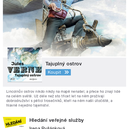
Tajuplný ostrov
Koupit
Lincolnův ostrov nikdo nikdy na mapě nenašel, a přece ho znají lidé
na celém světě. Už déle než sto třicet let na něm prožívají
dobrodružství s pěticí trosečníků, kteří na něm našli útočiště, a
hlavně nejedno tajemství.
Hledání veřejné služby
Irena Ryšánková