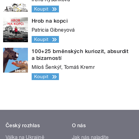
Koupit
Hrob na kopci
Patricia Gibneyová
Koupit
100+25 brněnských kuriozit, absurdit
a bizarností
Miloš Šenkýř, Tomáš Kremr
Koupit
Český rozhlas
O nás
Válka na Ukrajině
Jak nás naladíte