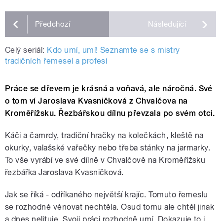
Předchozí
Následující
Celý seriál:
Kdo umí, umí! Seznamte se s mistry
tradičních řemesel a profesí
Práce se dřevem je krásná a voňavá, ale náročná. Své
o tom ví Jaroslava Kvasničková z Chvalčova na
Kroměřížsku. Řezbářskou dílnu převzala po svém otci.
Káči a čamrdy, tradiční hračky na kolečkách, kleště na
okurky, valašské vařečky nebo třeba stánky na jarmarky.
To vše vyrábí ve své dílně v Chvalčově na Kroměřížsku
řezbářka Jaroslava Kvasničková.
Jak se říká - odříkaného největší krajíc. Tomuto řemeslu
se rozhodně věnovat nechtěla. Osud tomu ale chtěl jinak
a dnes nelituje. Svoji práci rozhodně umí. Dokazuje to i