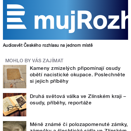
Audiosvět Českého rozhlasu na jednom místě
MOHLO BY VÁS ZAJÍMAT
Kameny zmizelých připomínají osudy
obětí nacistické okupace. Poslechněte
si jejich příběhy
Druhá světová válka ve Zlínském kraji –
osudy, příběhy, reportáže
Méně známé či polozapomenuté zámky,
zámečky a šlechtická sídla ve Zlínském