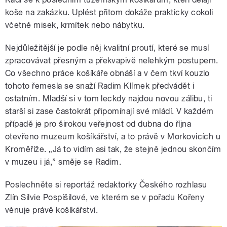
koše na zakázku. Uplést přitom dokáže prakticky cokoli
včetně misek, krmítek nebo nábytku.
Nejdůležitější je podle něj kvalitní proutí, které se musí
zpracovávat přesným a překvapivě nelehkým postupem.
Co všechno práce košíkáře obnáší a v čem tkví kouzlo
tohoto řemesla se snaží Radim Klímek předvádět i
ostatním. Mladší si v tom leckdy najdou novou zálibu, ti
starší si zase častokrát připomínají své mládí. V každém
případě je pro širokou veřejnost od dubna do října
otevřeno muzeum košíkářství, a to právě v Morkovicích u
Kroměříže. „Já to vidím asi tak, že stejně jednou skončím
v muzeu i já,” směje se Radim.
Poslechněte si reportáž redaktorky Českého rozhlasu
Zlín Silvie Pospíšilové, ve kterém se v pořadu Kořeny
věnuje právě košíkářství.