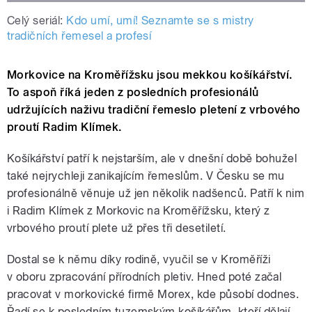
Celý seriál:
Kdo umí, umí! Seznamte se s mistry
tradičních řemesel a profesí
Morkovice na Kroměřížsku jsou mekkou košíkářství.
To aspoň říká jeden z posledních profesionálů
udržujících naživu tradiční řemeslo pletení z vrbového
proutí Radim Klímek.
Košíkářství patří k nejstarším, ale v dnešní době bohužel
také nejrychleji zanikajícím řemeslům. V Česku se mu
profesionálně věnuje už jen několik nadšenců. Patří k nim
i Radim Klímek z Morkovic na Kroměřížsku, který
z
vrbového proutí p
lete už přes tři desetiletí.
Dostal se k němu díky rodině, vyučil se v Kroměříži
v oboru zpracování přírodních pletiv. Hned poté začal
pracovat v morkovické firmě Morex, kde působí dodnes.
Řadí se k posledním tuzemským košíkářům, kteří dělají