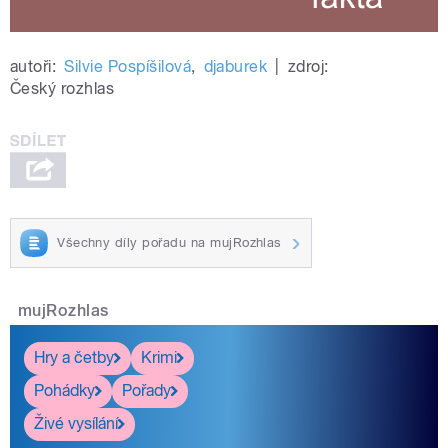
autoři:
Silvie Pospíšilová
,
djaburek
|
zdroj:
Český rozhlas
Všechny díly pořadu na mujRozhlas
mujRozhlas
Hry a četby
Krimi
Pohádky
Pořady
Živé vysílání