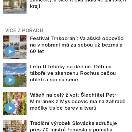
kraji
VÍCE Z POŘADU
Festival Trnkobraní: Valašská odpověď
na vinobraní má za sebou už bezmála
60 let
Léto U tetičky na dědině: Děti na
táboře ve skanzenu Rochus pečou
chléb a spí na seně
Vášeň na celý život: Šlechtitel Petr
Mimránek z Mysločovic má na zahradě
mečíky tisíce barev a tvarů
Tradiční výrobek Slovácka sdružuje
přes 70 mistrů řemesla a pomáhá