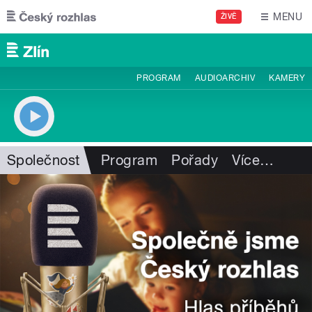
Přejít k hlavnímu obsahu
MENU
ŽIVĚ
PROGRAM
AUDIOARCHIV
KAMERY
Společnost
Program
Pořady
Více
…