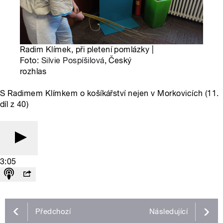
Radim Klímek, při pletení pomlázky |
Foto:
Silvie Pospíšilová
, Český
rozhlas
S Radimem Klímkem o košíkářství nejen v Morkovicích (11.
díl z 40)
3:05
Předchozí
Následující