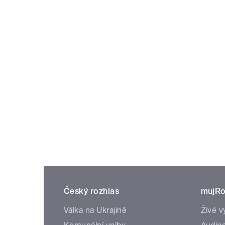
Český rozhlas
mujRo
Válka na Ukrajině
Živé v