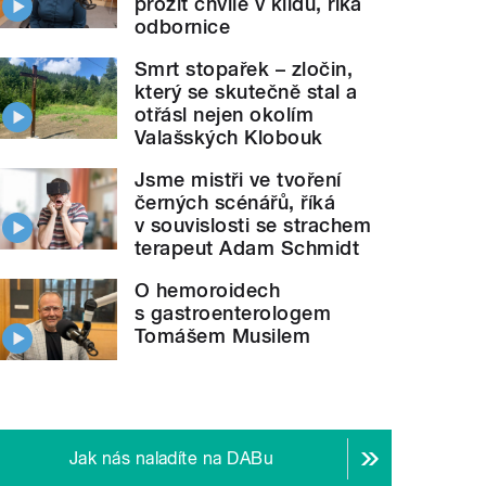
prožít chvíle v klidu, říká
odbornice
Smrt stopařek – zločin,
který se skutečně stal a
otřásl nejen okolím
Valašských Klobouk
Jsme mistři ve tvoření
černých scénářů, říká
v souvislosti se strachem
terapeut Adam Schmidt
O hemoroidech
s gastroenterologem
Tomášem Musilem
Jak nás naladíte na DABu