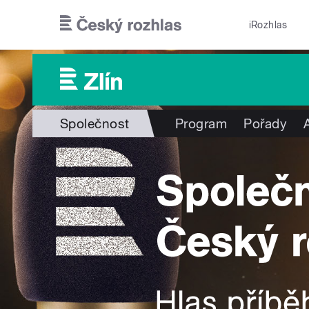
Přejít k hlavnímu obsahu
iRozhlas
Společnost
Program
Pořady