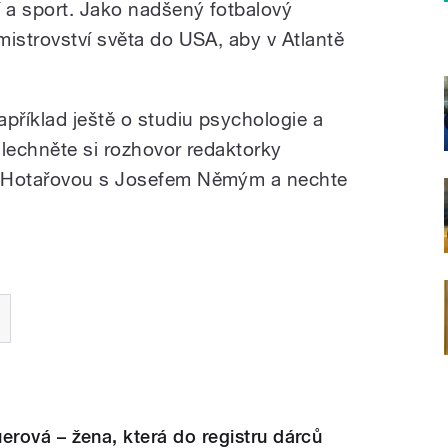
í a sport. Jako nadšený fotbalový
mistrovství světa do USA, aby v Atlantě
příklad ještě o studiu psychologie a
slechněte si rozhovor redaktorky
u Hotařovou s Josefem Němým a nechte
rová – žena, která do registru dárců