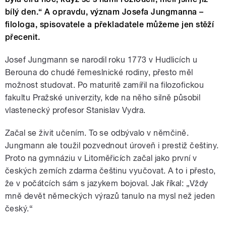
bílý den.“ A opravdu, význam Josefa Jungmanna –
filologa, spisovatele a překladatele můžeme jen stěží
přecenit.
Josef Jungmann se narodil roku 1773 v Hudlicích u
Berouna do chudé řemeslnické rodiny, přesto měl
možnost studovat. Po maturitě zamířil na filozofickou
fakultu Pražské univerzity, kde na něho silně působil
vlastenecký profesor Stanislav Vydra.
Začal se živit učením. To se odbývalo v němčině.
Jungmann ale toužil pozvednout úroveň i prestiž češtiny.
Proto na gymnáziu v Litoměřicích začal jako první v
českých zemích zdarma češtinu vyučovat. A to i přesto,
že v počátcích sám s jazykem bojoval. Jak říkal: „Vždy
mně devět německých výrazů tanulo na mysl než jeden
český.“