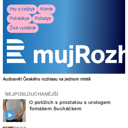
Hry a četby
Krimi
Pohádky
Pořady
Živé vysílání
Audiosvět Českého rozhlasu na jednom místě
NEJPOSLOUCHANĚJŠÍ
O potížích s prostatou s urologem
Tomášem Sucháčkem