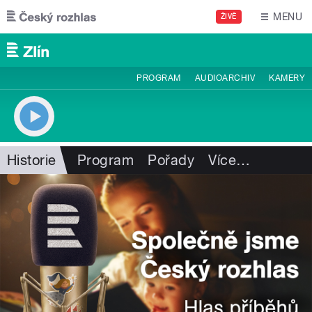
Přejít k hlavnímu obsahu
MENU
ŽIVĚ
PROGRAM
AUDIOARCHIV
KAMERY
Historie
Program
Pořady
Více
…