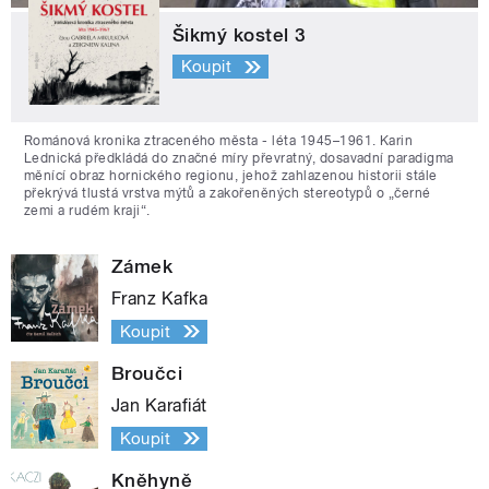
Šikmý kostel 3
Koupit
Románová kronika ztraceného města - léta 1945–1961. Karin
Lednická předkládá do značné míry převratný, dosavadní paradigma
měnící obraz hornického regionu, jehož zahlazenou historii stále
překrývá tlustá vrstva mýtů a zakořeněných stereotypů o „černé
zemi a rudém kraji“.
Zámek
Franz Kafka
Koupit
Broučci
Jan Karafiát
Koupit
Kněhyně