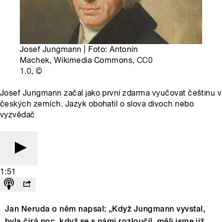
Josef Jungmann | Foto: Antonín
Machek, Wikimedia Commons,
CC0
1.0
,
©
Josef Jungmann začal jako první zdarma vyučovat češtinu v
českých zemích. Jazyk obohatil o slova divoch nebo
vyzvědač
1:51
Jan Neruda o něm napsal: „Když Jungmann vyvstal,
byla čirá noc, když se s námi rozloučil, měli jsme již