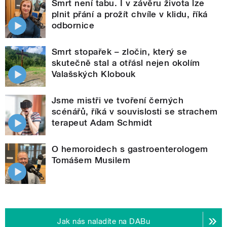
Smrt není tabu. I v závěru života lze
plnit přání a prožít chvíle v klidu, říká
odbornice
Smrt stopařek – zločin, který se
skutečně stal a otřásl nejen okolím
Valašských Klobouk
Jsme mistři ve tvoření černých
scénářů, říká v souvislosti se strachem
terapeut Adam Schmidt
O hemoroidech s gastroenterologem
Tomášem Musilem
Jak nás naladíte na DABu