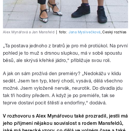
Alex Mynářová a Jan Mansfeld
|
foto:
Jana Myslivečková
,
Český rozhlas
„Ta postava jednoho z bratrů je pro mě protiúkol. Na první
pohled je to muž s drsnou slupkou, má v sobě spoustu
běsů, ale skrývá křehké jádro,“ přibližuje svou roli.
A jak on sám prožívá den premiéry? „Nedokážu v klidu
sedět. Jsem ten typ, který chodí, vysává, dělá všechno
možné. Jsem vyloženě nervák, neurotik. Do divadla jdu
tak tři hodiny předem. A když je po premiéře, tak se
teprve dostaví pocit štěstí a endorfiny,“ dodává.
V rozhovoru s Alex Mynářovou také prozradil, jestli má
jeho příjmení nějakou souvislost s rodem Mansfeldů,
jaké má herecké vzory, co dělá ve volném čase a také