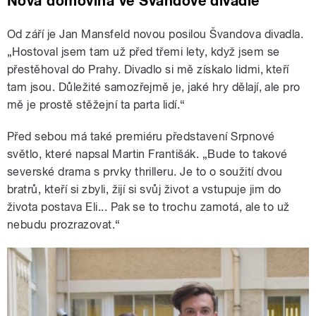
Nová domovina ve Švandově divadle
Od září je Jan Mansfeld novou posilou Švandova divadla.
„Hostoval jsem tam už před třemi lety, když jsem se
přestěhoval do Prahy. Divadlo si mě získalo lidmi, kteří
tam jsou. Důležité samozřejmě je, jaké hry dělají, ale pro
mě je prostě stěžejní ta parta lidí.“
Před sebou má také premiéru představení Srpnové
světlo, které napsal Martin Františák. „Bude to takové
severské drama s prvky thrilleru. Je to o soužití dvou
bratrů, kteří si zbyli, žijí si svůj život a vstupuje jim do
života postava Eli... Pak se to trochu zamotá, ale to už
nebudu prozrazovat.“