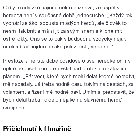
Coby mladý začínající umělec přiznává, že uspět v
herectví není v současné době jednoduché. „Každý rok
vychází ze škol spousta mladých herců, ale člověk to
nesmí tak brát a má si jít za svým snem a klidně mít i
ostré lokty. Ono se to pak v budoucnu vždycky nějak
ucelí a buď přijdou nějaké příležitosti, nebo ne.“
Přestože v nejisté době covidové o své herecké příjmy
úplně nepřišel, i on přemýšlel nad profesním záložním
plánem. „Pár věcí, které bych mohl dělat kromě herectví,
mě napadaly. Já třeba hodně času trávím na cestách, za
volantem, a řízení mě hodně baví. Umím si představit, že
bych dělal třeba řidiče... nějakému slavnému herci,“
směje se.
Přičichnutí k filmařině