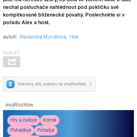
nechal posluchače nahlédnout pod pokličku své
komplikované blíženecké povahy. Poslechněte si v
pořadu Alex a host.
autoři:
Alexandra Mynářová
,
Hok
Všechny díly pořadu na mujRozhlas
mujRozhlas
Hry a četby
Krimi
Pohádky
Pořady