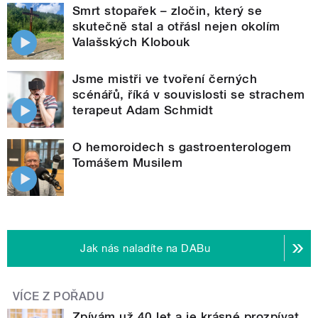
Smrt stopařek – zločin, který se
skutečně stal a otřásl nejen okolím
Valašských Klobouk
Jsme mistři ve tvoření černých
scénářů, říká v souvislosti se strachem
terapeut Adam Schmidt
O hemoroidech s gastroenterologem
Tomášem Musilem
Jak nás naladíte na DABu
VÍCE Z POŘADU
Zpívám už 40 let a je krásné prozpívat