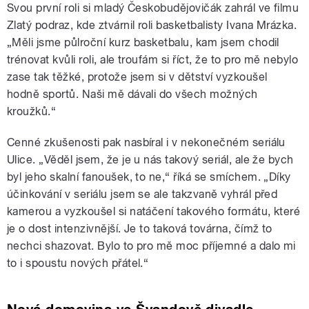
Svou první roli si mladý Českobudějovičák zahrál ve filmu
Zlatý podraz, kde ztvárnil roli basketbalisty Ivana Mrázka.
„Měli jsme půlroční kurz basketbalu, kam jsem chodil
trénovat kvůli roli, ale troufám si říct, že to pro mě nebylo
zase tak těžké, protože jsem si v dětství vyzkoušel
hodně sportů. Naši mě dávali do všech možných
kroužků.“
Cenné zkušenosti pak nasbíral i v nekonečném seriálu
Ulice. „Věděl jsem, že je u nás takový seriál, ale že bych
byl jeho skalní fanoušek, to ne,“ říká se smíchem. „Díky
účinkování v seriálu jsem se ale takzvaně vyhrál před
kamerou a vyzkoušel si natáčení takového formátu, které
je o dost intenzivnější. Je to taková továrna, čímž to
nechci shazovat. Bylo to pro mě moc příjemné a dalo mi
to i spoustu nových přátel.“