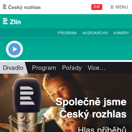
Přejít k hlavnímu obsahu
MENU
ŽIVĚ
PROGRAM
AUDIOARCHIV
KAMERY
Divadlo
Program
Pořady
Více
…