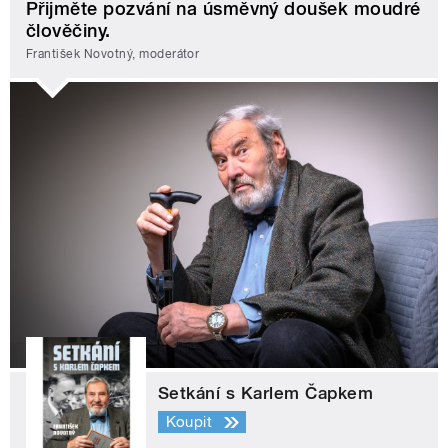
Přijměte pozvání na úsměvný doušek moudré
člověčiny.
František Novotný, moderátor
Setkání s Karlem Čapkem
Koupit