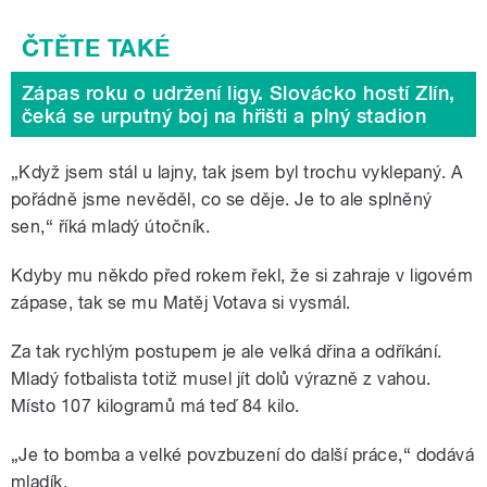
Zápas roku o udržení ligy. Slovácko hostí Zlín,
čeká se urputný boj na hřišti a plný stadion
„Když jsem stál u lajny, tak jsem byl trochu vyklepaný. A
pořádně jsme nevěděl, co se děje. Je to ale splněný
sen,“ říká mladý útočník.
Kdyby mu někdo před rokem řekl, že si zahraje v ligovém
zápase, tak se mu Matěj Votava si vysmál.
Za tak rychlým postupem je ale velká dřina a odříkání.
Mladý fotbalista totiž musel jít dolů výrazně z vahou.
Místo 107 kilogramů má teď 84 kilo.
„Je to bomba a velké povzbuzení do další práce,“ dodává
mladík.