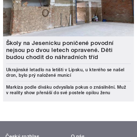
Školy na Jesenicku poničené povodní
nejsou po dvou letech opravené. Děti
budou chodit do náhradních tříd
Ukrajinské letadlo na letišti v Lipsku, u kterého se našel
dron, bylo prý naložené municí
Markíza podle diváku odvysílala pokus o znásilnění. Muž
v reality show přenáší do své postele opilou ženu
Český rozhlas
O nás