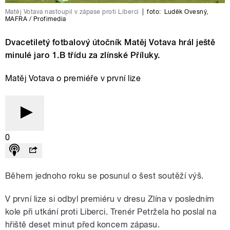
Matěj Votava nastoupil v zápase proti Liberci
|
foto:
Luděk Ovesný
,
MAFRA / Profimedia
Dvacetiletý fotbalový útočník Matěj Votava hrál ještě
minulé jaro 1.B třídu za zlínské Příluky.
Matěj Votava o premiéře v první lize
0
Během jednoho roku se posunul o šest soutěží výš.
V první lize si odbyl premiéru v dresu Zlína v posledním
kole při utkání proti Liberci. Trenér Petržela ho poslal na
hřiště deset minut před koncem zápasu.