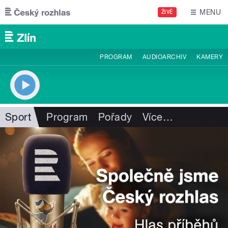
Přejít k hlavnímu obsahu
MENU
ŽIVĚ
PROGRAM
AUDIOARCHIV
KAMERY
Sport
Program
Pořady
Více
…