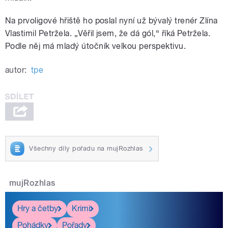
Na prvoligové hřiště ho poslal nyní už bývalý trenér Zlína
Vlastimil Petržela. „Věřil jsem, že dá gól,“ říká Petržela.
Podle něj má mladý útočník velkou perspektivu.
autor:
tpe
Všechny díly pořadu na mujRozhlas
mujRozhlas
Hry a četby
Krimi
Pohádky
Pořady