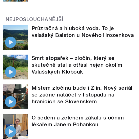
NEJPOSLOUCHANĚJŠÍ
Průzračná a hluboká voda. To je
valašský Balaton u Nového Hrozenkova
Smrt stopařek – zločin, který se
skutečně stal a otřásl nejen okolím
Valašských Klobouk
Místem zločinu bude i Zlín. Nový seriál
se začne natáčet v listopadu na
hranicích se Slovenskem
O šedém a zeleném zákalu s očním
lékařem Janem Pohankou