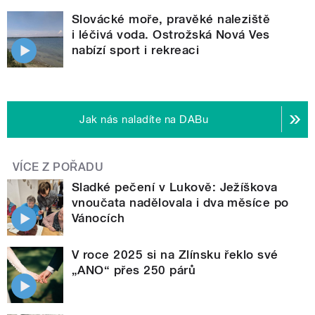
Slovácké moře, pravěké naleziště
i léčivá voda. Ostrožská Nová Ves
nabízí sport i rekreaci
Jak nás naladíte na DABu
VÍCE Z POŘADU
Sladké pečení v Lukově: Ježíškova
vnoučata nadělovala i dva měsíce po
Vánocích
V roce 2025 si na Zlínsku řeklo své
„ANO“ přes 250 párů