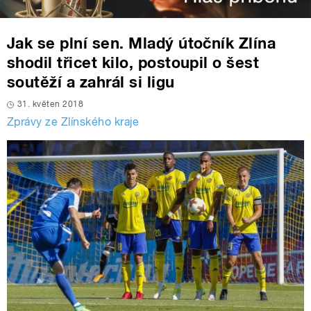
Jak se plní sen. Mladý útočník Zlína
shodil třicet kilo, postoupil o šest
soutěží a zahrál si ligu
31. květen 2018
Zprávy ze Zlínského kraje