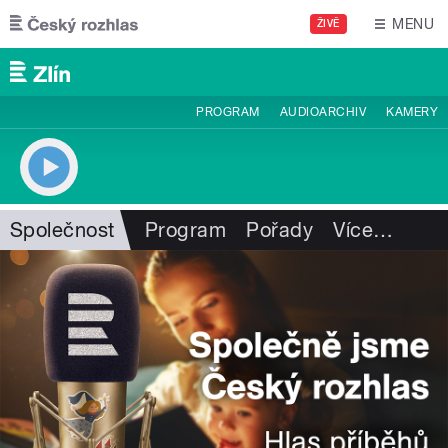
Přejít k hlavnímu obsahu
MENU
ŽIVĚ
PROGRAM
AUDIOARCHIV
KAMERY
Společnost
Program
Pořady
Více
…