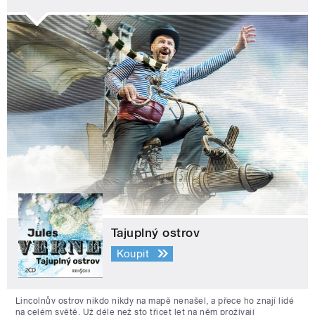
Tajuplný ostrov
Koupit
Lincolnův ostrov nikdo nikdy na mapě nenašel, a přece ho znají lidé
na celém světě. Už déle než sto třicet let na něm prožívají