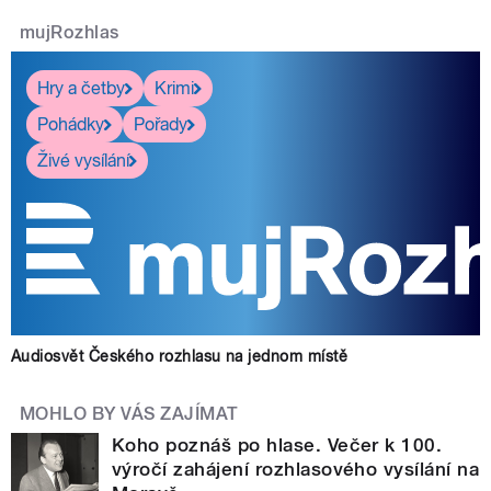
mujRozhlas
Hry a četby
Krimi
Pohádky
Pořady
Živé vysílání
Audiosvět Českého rozhlasu na jednom místě
MOHLO BY VÁS ZAJÍMAT
Koho poznáš po hlase. Večer k 100.
výročí zahájení rozhlasového vysílání na