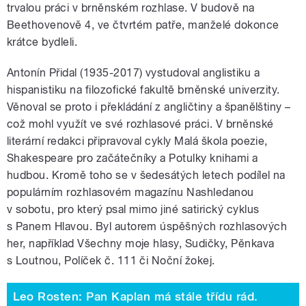
trvalou práci v brněnském rozhlase. V budově na
Beethovenově 4, ve čtvrtém patře, manželé dokonce
krátce bydleli.
Antonín Přidal (1935-2017) vystudoval anglistiku a
hispanistiku na filozofické fakultě brněnské univerzity.
Věnoval se proto i překládání z angličtiny a španělštiny –
což mohl využít ve své rozhlasové práci. V brněnské
literární redakci připravoval cykly Malá škola poezie,
Shakespeare pro začátečníky a Potulky knihami a
hudbou. Kromě toho se v šedesátých letech podílel na
populárním rozhlasovém magazínu Nashledanou
v sobotu, pro který psal mimo jiné satirický cyklus
s Panem Hlavou. Byl autorem úspěšných rozhlasových
her, například Všechny moje hlasy, Sudičky, Pěnkava
s Loutnou, Políček č. 111 či Noční žokej.
Leo Rosten: Pan Kaplan má stále třídu rád.