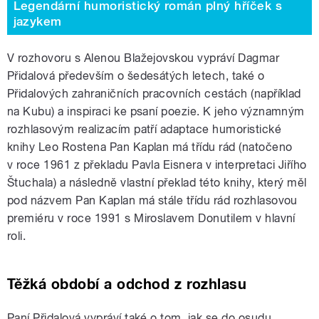
Legendární humoristický román plný hříček s
jazykem
V rozhovoru s Alenou Blažejovskou vypráví Dagmar
Přidalová především o šedesátých letech, také o
Přidalových zahraničních pracovních cestách (například
na Kubu) a inspiraci ke psaní poezie. K jeho významným
rozhlasovým realizacím patří adaptace humoristické
knihy Leo Rostena Pan Kaplan má třídu rád (natočeno
v roce 1961 z překladu Pavla Eisnera v interpretaci Jiřího
Štuchala) a následně vlastní překlad této knihy, který měl
pod názvem Pan Kaplan má stále třídu rád rozhlasovou
premiéru v roce 1991 s Miroslavem Donutilem v hlavní
roli.
Těžká období a odchod z rozhlasu
Paní Přidalová vypráví také o tom, jak se do osudu