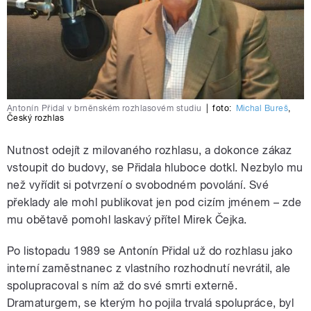
Antonín Přidal v brněnském rozhlasovém studiu
|
foto:
Michal Bureš
,
Český rozhlas
Nutnost odejít z milovaného rozhlasu, a dokonce zákaz
vstoupit do budovy, se Přidala hluboce dotkl. Nezbylo mu
než vyřídit si potvrzení o svobodném povolání. Své
překlady ale mohl publikovat jen pod cizím jménem – zde
mu obětavě pomohl laskavý přítel Mirek Čejka.
Po listopadu 1989 se Antonín Přidal už do rozhlasu jako
interní zaměstnanec z vlastního rozhodnutí nevrátil, ale
spolupracoval s ním až do své smrti externě.
Dramaturgem, se kterým ho pojila trvalá spolupráce, byl