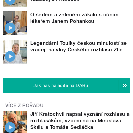
O šedém a zeleném zákalu s očním
lékařem Janem Pohankou
Legendární Toulky českou minulostí se
vracejí na vlny Českého rozhlasu Zlín
Jak nás naladíte na DABu
VÍCE Z POŘADU
Jiří Kratochvil napsal vyznání rozhlasu a
rozhlasákům, vzpomíná na Miroslava
Skálu a Tomáše Sedláčka