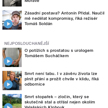
Moravě
Zásadní postava? Antonín Přidal. Naučil
mě nedělat kompromisy, říká režisér
Tomáš Soldán
NEJPOSLOUCHANĚJŠÍ
O potížích s prostatou s urologem
Tomášem Sucháčkem
Smrt není tabu. I v závěru života lze
plnit přání a prožít chvíle v klidu, říká
odbornice
Smrt stopařek – zločin, který se
skutečně stal a otřásl nejen okolím
Valašských Klobouk