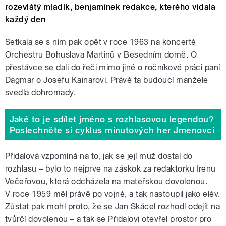
rozevlátý mladík, benjamínek redakce, kterého vídala
každý den
Setkala se s ním pak opět v roce 1963 na koncertě
Orchestru Bohuslava Martinů v Besedním domě. O
přestávce se dali do řeči mimo jiné o ročníkové práci paní
Dagmar o Josefu Kainarovi. Právě ta budoucí manžele
svedla dohromady.
Jaké to je sdílet jméno s rozhlasovou legendou?
Poslechněte si cyklus minutových her Jmenovci
Přidalová vzpomíná na to, jak se její muž dostal do
rozhlasu – bylo to nejprve na záskok za redaktorku Irenu
Večeřovou, která odcházela na mateřskou dovolenou.
V roce 1959 měl právě po vojně, a tak nastoupil jako elév.
Zůstat pak mohl proto, že se Jan Skácel rozhodl odejít na
tvůrčí dovolenou – a tak se Přidalovi otevřel prostor pro