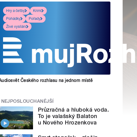
Hry a četby
Krimi
Pohádky
Pořady
Živé vysílání
Audiosvět Českého rozhlasu na jednom místě
NEJPOSLOUCHANĚJŠÍ
Průzračná a hluboká voda.
To je valašský Balaton
u Nového Hrozenkova