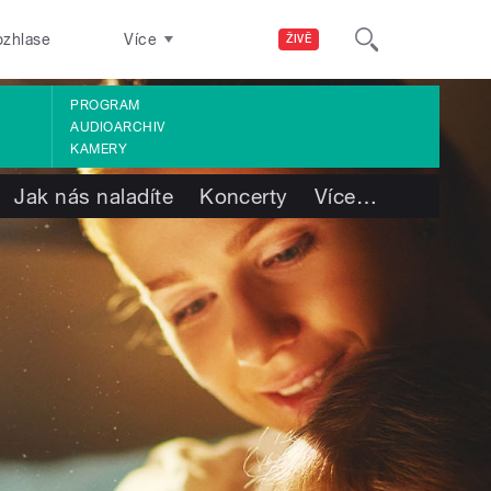
ozhlase
Více
ŽIVĚ
PROGRAM
AUDIOARCHIV
KAMERY
Jak nás naladíte
Koncerty
Více
…