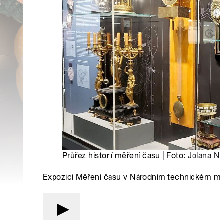
Průřez historií měření času | Foto:
Jolana 
Expozicí Měření času v Národním technickém mu