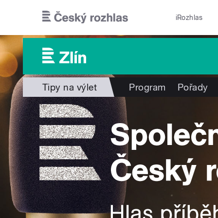
Přejít k hlavnímu obsahu
iRozhlas
Tipy na výlet
Program
Pořady