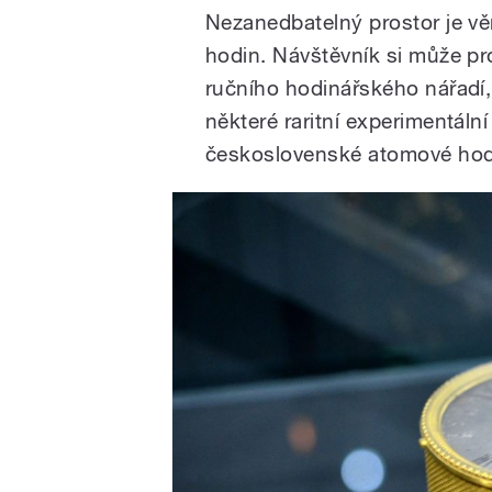
Nezanedbatelný prostor je v
hodin. Návštěvník si může p
ručního hodinářského nářadí, 
některé raritní experimentální
československé atomové hod