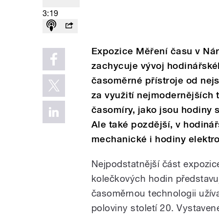
3:19
Expozice Měření času v Ná
zachycuje vývoj hodinářskéh
časoměrné přístroje od nejs
za využití nejmodernějších t
časomíry, jako jsou hodiny 
Ale také pozdější, v hodinář
mechanické i hodiny elektro
Nejpodstatnější část expozi
kolečkových hodin představuj
časoměrnou technologii užíva
poloviny století 20. Vystavené