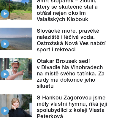
Smrt stopařek – zločin,
který se skutečně stal a
otřásl nejen okolím
Valašských Klobouk
Slovácké moře, pravěké
naleziště i léčivá voda.
Ostrožská Nová Ves nabízí
sport i rekreaci
Otakar Brousek sedí
v Divadle Na Vinohradech
na místě svého tatínka. Za
zády má dokonce jeho
siluetu
S Hankou Zagorovou jsme
měly vlastní hymnu, říká její
spolubydlící z kolejí Vlasta
Peterková