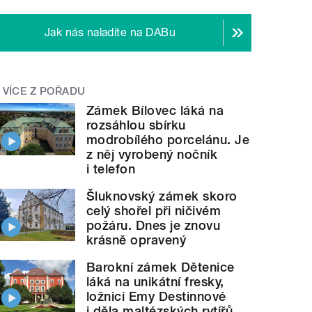
Jak nás naladíte na DABu
VÍCE Z POŘADU
Zámek Bílovec láká na
rozsáhlou sbírku
modrobílého porcelánu. Je
z něj vyrobený nočník
i telefon
Šluknovský zámek skoro
celý shořel při ničivém
požáru. Dnes je znovu
krásně opravený
Barokní zámek Dětenice
láká na unikátní fresky,
ložnici Emy Destinnové
i děla maltézských rytířů