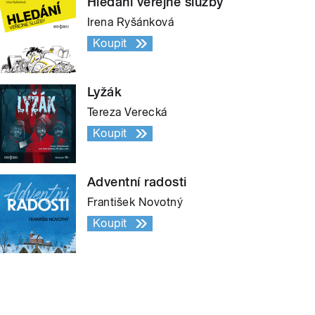
Hledání veřejné služby
Irena Ryšánková
Koupit
Lyžák
Tereza Verecká
Koupit
Adventní radosti
František Novotný
Koupit