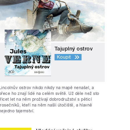
Tajuplný ostrov
Koupit
Lincolnův ostrov nikdo nikdy na mapě nenašel, a
přece ho znají lidé na celém světě. Už déle než sto
třicet let na něm prožívají dobrodružství s pěticí
trosečníků, kteří na něm našli útočiště, a hlavně
nejedno tajemství.