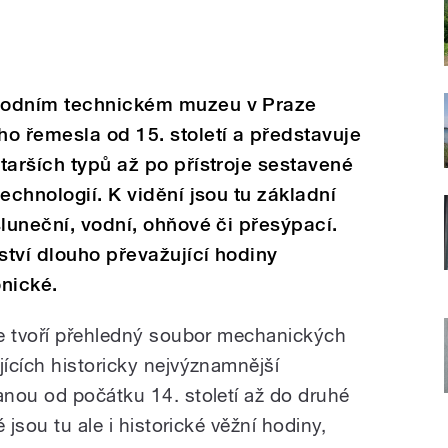
rodním technickém muzeu v Praze
o řemesla od 15. století a představuje
tarších typů až po přístroje sestavené
echnologií. K vidění jsou tu základní
sluneční, vodní, ohňové či přesýpací.
ství dlouho převažující hodiny
nické.
ce tvoří přehledný soubor mechanických
ících historicky nejvýznamnější
nou od počátku 14. století až do druhé
 jsou tu ale i historické věžní hodiny,