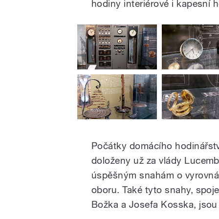
hodiny interiérové i kapesní 
Počátky domácího hodinářství
doloženy už za vlády Lucembu
úspěšným snahám o vyrovnán
oboru. Také tyto snahy, spo
Božka a Josefa Kosska, jsou 