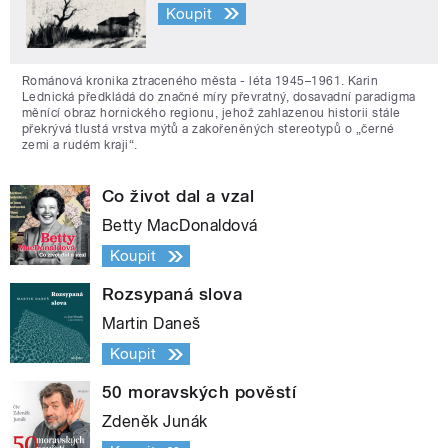
Koupit
Románová kronika ztraceného města - léta 1945–1961. Karin
Lednická předkládá do značné míry převratný, dosavadní paradigma
měnící obraz hornického regionu, jehož zahlazenou historii stále
překrývá tlustá vrstva mýtů a zakořeněných stereotypů o „černé
zemi a rudém kraji“.
Co život dal a vzal
Betty MacDonaldová
Koupit
Rozsypaná slova
Martin Daneš
Koupit
50 moravských pověstí
Zdeněk Junák