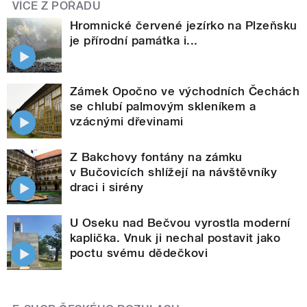
VÍCE Z POŘADU
Hromnické červené jezírko na Plzeňsku
je přírodní památka i...
Zámek Opočno ve východních Čechách
se chlubí palmovým skleníkem a
vzácnými dřevinami
Z Bakchovy fontány na zámku
v Bučovicích shlížejí na návštěvníky
draci i sirény
U Oseku nad Bečvou vyrostla moderní
kaplička. Vnuk ji nechal postavit jako
poctu svému dědečkovi