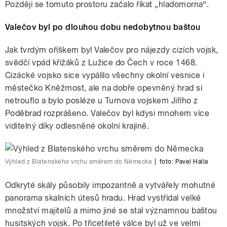
Později se tomuto prostoru začalo říkat „hladomorna“.
Valečov byl po dlouhou dobu nedobytnou baštou
Jak tvrdým oříškem byl Valečov pro nájezdy cizích vojsk,
svědčí vpád křižáků z Lužice do Čech v roce 1468.
Cizácké vojsko sice vypálilo všechny okolní vesnice i
městečko Kněžmost, ale na dobře opevněný hrad si
netrouflo a bylo posléze u Turnova vojskem Jiřího z
Poděbrad rozprášeno. Valečov byl kdysi mnohem více
viditelný díky odlesněné okolní krajině.
Výhled z Blatenského vrchu směrem do Německa
|
foto:
Pavel Halla
Odkryté skály působily impozantně a vytvářely mohutné
panorama skalních útesů hradu. Hrad vystřídal velké
množství majitelů a mimo jiné se stal významnou baštou
husitských vojsk. Po třicetileté válce byl už ve velmi