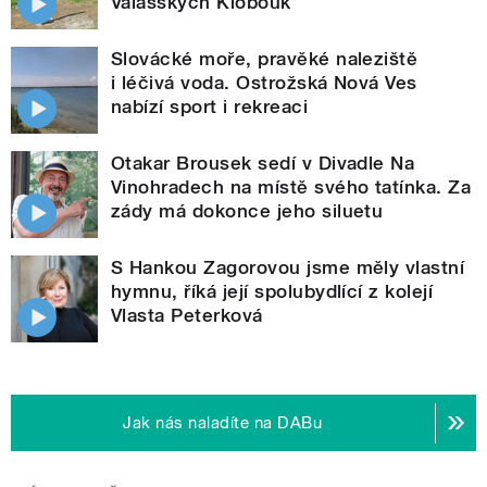
Valašských Klobouk
Slovácké moře, pravěké naleziště
i léčivá voda. Ostrožská Nová Ves
nabízí sport i rekreaci
Otakar Brousek sedí v Divadle Na
Vinohradech na místě svého tatínka. Za
zády má dokonce jeho siluetu
S Hankou Zagorovou jsme měly vlastní
hymnu, říká její spolubydlící z kolejí
Vlasta Peterková
Jak nás naladíte na DABu