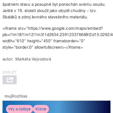
špatném stavu a posupně byl ponechán svému osudu.
Ještě v 19. století sloužil jako obydlí chudiny – tzv.
Skaláků a zdroj levného stavebního materiálu.
<iframe src="https://www.google.com/maps/embed?
pb=!1m18!1m12!1m3!1d2654.239123376688!2d15.02624
width="610" height="450" frameborder="0"
style="border:0" allowfullscreen></iframe>
autor:
Markéta Vejvodová
mujRozhlas
Hry a četby
Krimi