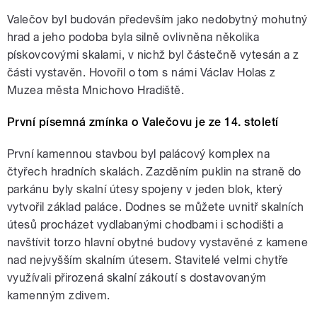
Valečov byl budován především jako nedobytný mohutný
hrad a jeho podoba byla silně ovlivněna několika
pískovcovými skalami, v nichž byl částečně vytesán a z
části vystavěn. Hovořil o tom s námi Václav Holas z
Muzea města Mnichovo Hradiště.
První písemná zmínka o Valečovu je ze 14. století
První kamennou stavbou byl palácový komplex na
čtyřech hradních skalách. Zazděním puklin na straně do
parkánu byly skalní útesy spojeny v jeden blok, který
vytvořil základ paláce. Dodnes se můžete uvnitř skalních
útesů procházet vydlabanými chodbami i schodišti a
navštívit torzo hlavní obytné budovy vystavěné z kamene
nad nejvyšším skalním útesem. Stavitelé velmi chytře
využívali přirozená skalní zákoutí s dostavovaným
kamenným zdivem.