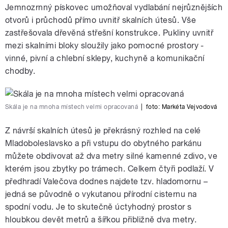
Jemnozrnný pískovec umožňoval vydlabání nejrůznějších
otvorů i průchodů přímo uvnitř skalních útesů. Vše
zastřešovala dřevěná střešní konstrukce. Pukliny uvnitř
mezi skalními bloky sloužily jako pomocné prostory -
vinné, pivní a chlební sklepy, kuchyně a komunikační
chodby.
Skála je na mnoha místech velmi opracovaná
|
foto:
Markéta Vejvodová
Z návrší skalních útesů je překrásný rozhled na celé
Mladoboleslavsko a při vstupu do obytného parkánu
můžete obdivovat až dva metry silné kamenné zdivo, ve
kterém jsou zbytky po trámech. Celkem čtyři podlaží. V
předhradí Valečova dodnes najdete tzv. hladomornu –
jedná se původně o vykutanou přírodní cisternu na
spodní vodu. Je to skutečně úctyhodný prostor s
hloubkou devět metrů a šířkou přibližně dva metry.