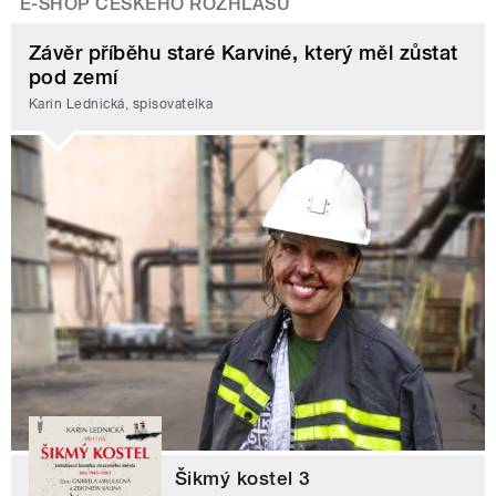
E-SHOP ČESKÉHO ROZHLASU
Závěr příběhu staré Karviné, který měl zůstat
pod zemí
Karin Lednická, spisovatelka
Šikmý kostel 3