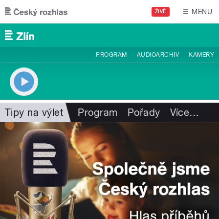
Přejít k hlavnímu obsahu
MENU
ŽIVĚ
PROGRAM
AUDIOARCHIV
KAMERY
Tipy na výlet
Program
Pořady
Více
…