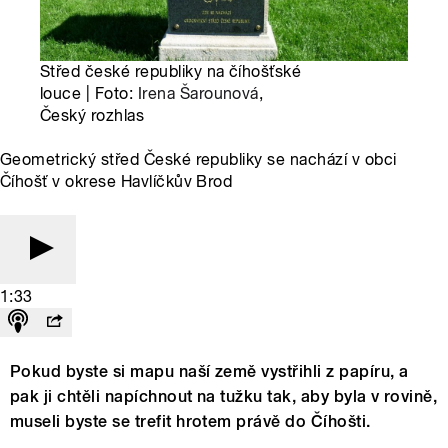
Střed české republiky na číhošťské
louce | Foto:
Irena Šarounová
,
Český rozhlas
Geometrický střed České republiky se nachází v obci
Číhošť v okrese Havlíčkův Brod
1:33
Pokud byste si mapu naší země vystřihli z papíru, a
pak ji chtěli napíchnout na tužku tak, aby byla v rovině,
museli byste se trefit hrotem právě do Číhošti.