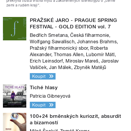
překrývá tlustá vrstva mýtů a zakořeněných stereotypů o „černé
zemi a rudém kraji“.
PRAŽSKÉ JARO - PRAGUE SPRING
FESTIVAL - GOLD EDITION vol. 7
Bedřich Smetana, Česká filharmonie,
Wolfgang Sawallisch, Johannes Brahms,
Pražský filharmonický sbor, Roberta
Alexander, Thomas Allen, Lubomír Mátl,
Erich Leinsdorf, Miroslav Mareš, Jaroslav
Vašíček, Jan Málek, Zbyněk Matějů
Koupit
Tiché hlasy
Patricia Gibneyová
Koupit
100+24 brněnských kuriozit, absurdit
a bizarností