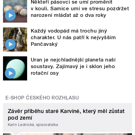
Někteří pásovci se umí proměnit
v kouli. Samice umí ve stresu pozdržet
narození mláďat až o dva roky
Každý vodopád má trochu jiný
charakter. U nás patří k nejvyšším
Pančavský
Uran je nejchladnější planeta naší
soustavy. Zajímavý je i sklon jeho
rotační osy
E-SHOP ČESKÉHO ROZHLASU
Závěr příběhu staré Karviné, který měl zůstat
pod zemí
Karin Lednická, spisovatelka