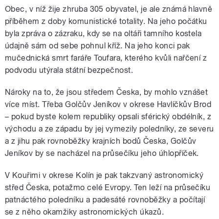
Obec, v níž žije zhruba 305 obyvatel, je ale známá hlavně
příběhem z doby komunistické totality. Na jeho počátku
byla zpráva o zázraku, kdy se na oltáři tamního kostela
údajně sám od sebe pohnul kříž. Na jeho konci pak
mučednická smrt faráře Toufara, kterého kvůli nařčení z
podvodu utýrala státní bezpečnost.
Nároky na to, že jsou středem Česka, by mohlo vznášet
více míst. Třeba Golčův Jeníkov v okrese Havlíčkův Brod
– pokud byste kolem republiky opsali sférický obdélník, z
východu a ze západu by jej vymezily poledníky, ze severu
a z jihu pak rovnoběžky krajních bodů Česka, Golčův
Jeníkov by se nacházel na průsečíku jeho úhlopříček.
V Kouřimi v okrese Kolín je pak takzvaný astronomický
střed Česka, potažmo celé Evropy. Ten leží na průsečíku
patnáctého poledníku a padesáté rovnoběžky a počítají
se z něho okamžiky astronomických úkazů.