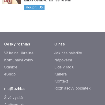
Miloš Šenkýř, Tomáš Kremr
Koupit
Český rozhlas
O nás
Válka na Ukrajině
Jak nás naladíte
Komunální volby
Nápověda
Stanice
Lidé v rádiu
eShop
Kariéra
Kontakt
Rozhlasový poplatek
mujRozhlas
Živé vysílání
Audioarchiv