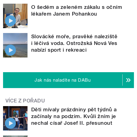
O šedém a zeleném zákalu s očním
lékařem Janem Pohankou
Slovácké moře, pravěké naleziště
i léčivá voda. Ostrožská Nová Ves
nabízí sport i rekreaci
Jak nás naladíte na DABu
VÍCE Z POŘADU
Děti mívaly prázdniny pět týdnů a
začínaly na podzim. Kvůli žním je
nechal císař Josef II. přesunout