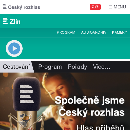
Přejít k hlavnímu obsahu
MENU
ŽIVĚ
PROGRAM
AUDIOARCHIV
KAMERY
Cestování
Program
Pořady
Více
…