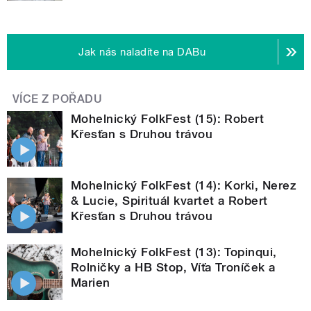
Jak nás naladíte na DABu
VÍCE Z POŘADU
Mohelnický FolkFest (15): Robert
Křesťan s Druhou trávou
Mohelnický FolkFest (14): Korki, Nerez
& Lucie, Spirituál kvartet a Robert
Křesťan s Druhou trávou
Mohelnický FolkFest (13): Topinqui,
Rolničky a HB Stop, Víťa Troníček a
Marien