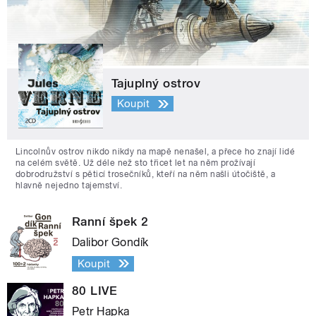
Tajuplný ostrov
Koupit
Lincolnův ostrov nikdo nikdy na mapě nenašel, a přece ho znají lidé
na celém světě. Už déle než sto třicet let na něm prožívají
dobrodružství s pěticí trosečníků, kteří na něm našli útočiště, a
hlavně nejedno tajemství.
Ranní špek 2
Dalibor Gondík
Koupit
80 LIVE
Petr Hapka