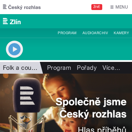
Přejít k hlavnímu obsahu
MENU
ŽIVĚ
PROGRAM
AUDIOARCHIV
KAMERY
Folk a country
Program
Pořady
Více
…