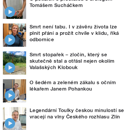
Tomášem Sucháčkem
Smrt není tabu. I v závěru života lze
plnit přání a prožít chvíle v klidu, říká
odbornice
Smrt stopařek – zločin, který se
skutečně stal a otřásl nejen okolím
Valašských Klobouk
O šedém a zeleném zákalu s očním
lékařem Janem Pohankou
Legendární Toulky českou minulostí se
vracejí na vlny Českého rozhlasu Zlín