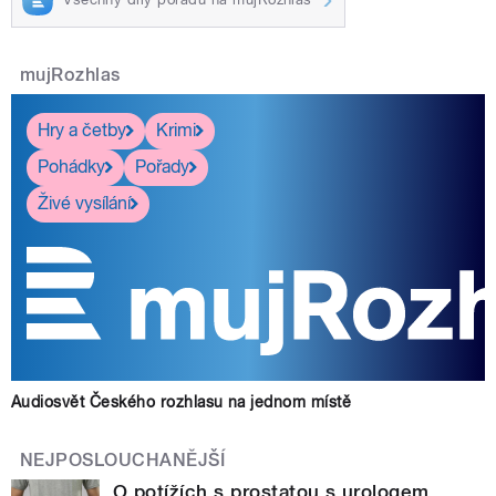
mujRozhlas
Hry a četby
Krimi
Pohádky
Pořady
Živé vysílání
Audiosvět Českého rozhlasu na jednom místě
NEJPOSLOUCHANĚJŠÍ
O potížích s prostatou s urologem