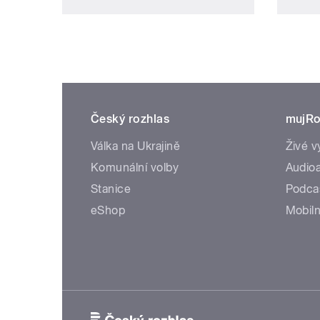
Český rozhlas
mujRo
Válka na Ukrajině
Živé v
Komunální volby
Audioa
Stanice
Podca
eShop
Mobiln