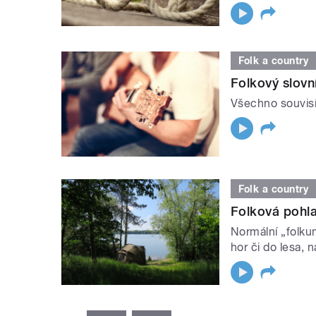
Folk a country
Folkový slovní
Všechno souvisí
Folk a country
Folková pohla
Normální „folku
hor či do lesa, n
STRÁNKY