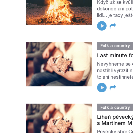
Když už se kvůl
dokonce ani pot
lidí... je tady je
Folk a country
Last minute f
Nevyhneme se ob
nestihli vyrazit
to ani nestihnet
Folk a country
Líheň pěvecký
s Martinem M
Pevěcký sbor Co