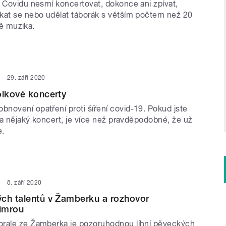
i Covidu nesmí koncertovat, dokonce ani zpívat,
kat se nebo udělat táborák s větším počtem než 20
ště muzika.
29. září 2020
olkové koncerty
novení opatření proti šíření covid-19. Pokud jste
 na nějaký koncert, je více než pravděpodobné, že už
e.
8. září 2020
ch talentů v Žamberku a rozhovor
imrou
rale ze Žamberka je pozoruhodnou líhní pěveckých