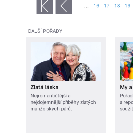
…
16
17
18
19
« první
‹ předchozí
DALŠÍ POŘADY
Zlatá láska
My a
Nejromantičtější a
Pořad
nejdojemnější příběhy zlatých
a rep
manželských párů.
soužit