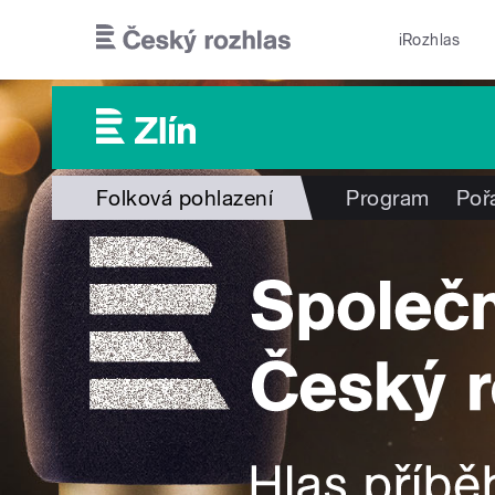
Přejít k hlavnímu obsahu
iRozhlas
Folková pohlazení
Program
Poř