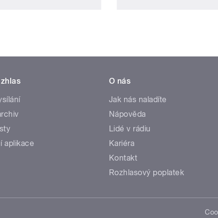
zhlas
O nás
ysílání
Jak nás naladíte
rchiv
Nápověda
sty
Lidé v rádiu
í aplikace
Kariéra
Kontakt
Rozhlasový poplatek
Coo