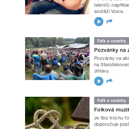
talentů: napříkl
soutěži Voice.
Folk a country
Pozvánky na 
Pozvánky na ak
na Starolískove
Jihlavy.
Folk a country
Folková muzi
Je libo trochu f
doporučuje posl