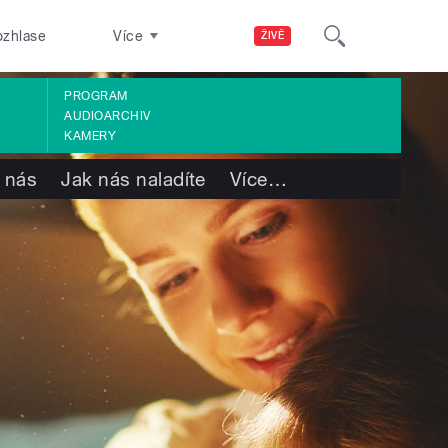
ozhlase
Více
ŽIVĚ
PROGRAM
AUDIOARCHIV
KAMERY
 nás
Jak nás naladíte
Více
…