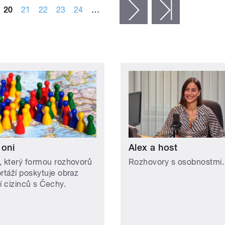
20
21
22
23
24
…
následující ›
poslední »
 oni
Alex a host
, který formou rozhovorů
Rozhovory s osobnostmi.
ortáží poskytuje obraz
í cizinců s Čechy.