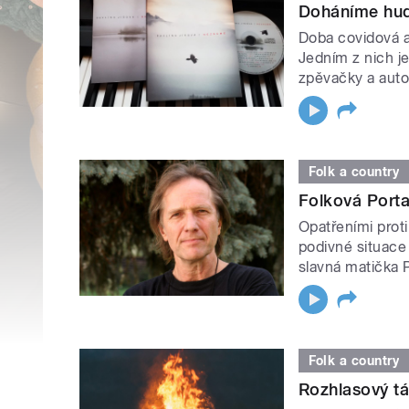
Doháníme hud
Doba covidová a
Jedním z nich je
zpěvačky a auto
Folk a country
Folková Porta
Opatřeními proti
podivné situace 
slavná matička P
Folk a country
Rozhlasový tá