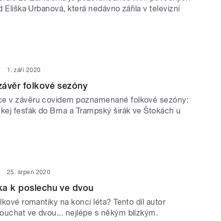
ad Eliška Urbanová, která nedávno zářila v televizní
1. září 2020
závěr folkové sezóny
ce v závěru covidem poznamenané folkové sezóny:
ckej fesťák do Brna a Trampský širák ve Štokách u
25. srpen 2020
ka k poslechu ve dvou
olkové romantiky na konci léta? Tento díl autor
ouchat ve dvou... nejlépe s někým blízkým.