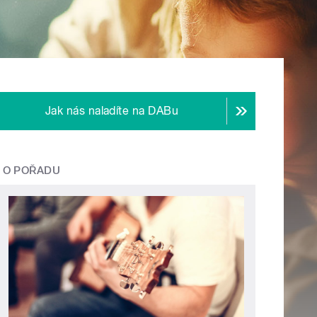
Jak nás naladíte na DABu
O POŘADU