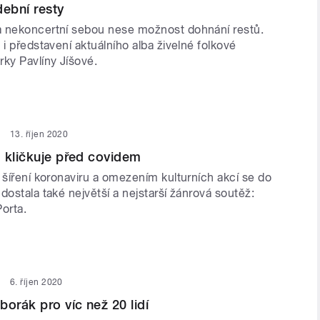
ební resty
 nekoncertní sebou nese možnost dohnání restů.
 i představení aktuálního alba živelné folkové
rky Pavlíny Jíšové.
13. říjen 2020
 kličkuje před covidem
 šíření koronaviru a omezením kulturních akcí se do
dostala také největší a nejstarší žánrová soutěž:
orta.
6. říjen 2020
borák pro víc než 20 lidí