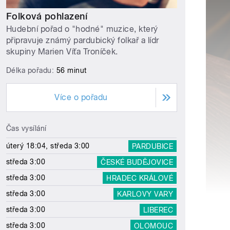
Folková pohlazení
Hudební pořad o "hodné" muzice, který
připravuje známý pardubický folkař a lídr
skupiny Marien Víťa Troníček.
Délka pořadu:
56 minut
Více o pořadu
Čas vysílání
úterý 18:04, středa 3:00
PARDUBICE
středa 3:00
ČESKÉ BUDĚJOVICE
středa 3:00
HRADEC KRÁLOVÉ
středa 3:00
KARLOVY VARY
středa 3:00
LIBEREC
středa 3:00
OLOMOUC