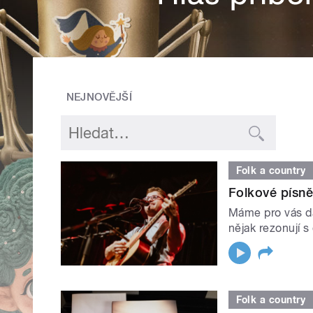
NEJNOVĚJŠÍ
Folk a country
Folkové písně
Máme pro vás da
nějak rezonují s
Folk a country