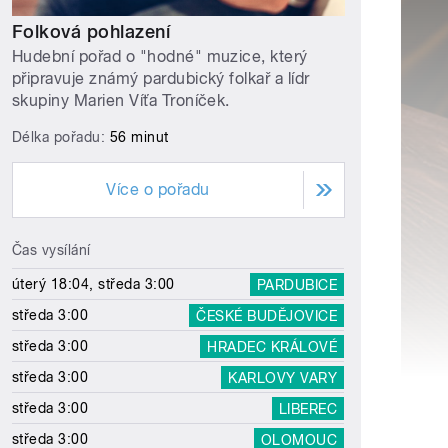
Folková pohlazení
Hudební pořad o "hodné" muzice, který
připravuje známý pardubický folkař a lídr
skupiny Marien Víťa Troníček.
Délka pořadu:
56 minut
Více o pořadu
Čas vysílání
úterý 18:04, středa 3:00
PARDUBICE
středa 3:00
ČESKÉ BUDĚJOVICE
středa 3:00
HRADEC KRÁLOVÉ
středa 3:00
KARLOVY VARY
středa 3:00
LIBEREC
středa 3:00
OLOMOUC