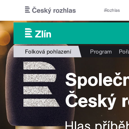
Přejít k hlavnímu obsahu
iRozhlas
Folková pohlazení
Program
Poř