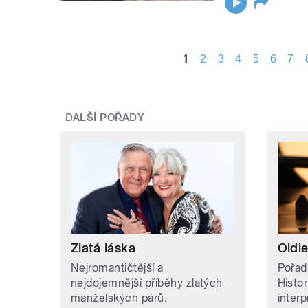
STRÁNKY
1
2
3
4
5
6
7
DALŠÍ POŘADY
Zlatá láska
Oldie
Nejromantičtější a
Pořad
nejdojemnější příběhy zlatých
Histor
manželských párů.
inter