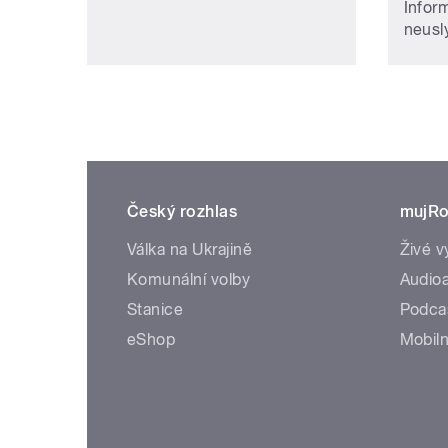
Infor
neusly
Český rozhlas
mujRo
Válka na Ukrajině
Živé v
Komunální volby
Audioa
Stanice
Podca
eShop
Mobiln