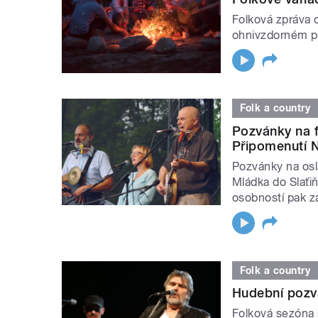
Folková zpráva 
ohnivzdorném pu
Folk a country
Pozvánky na f
Připomenutí N
Pozvánky na osl
Mládka do Slaťiň
osobností pak zá
Folk a country
Hudební pozv
Folková sezóna 