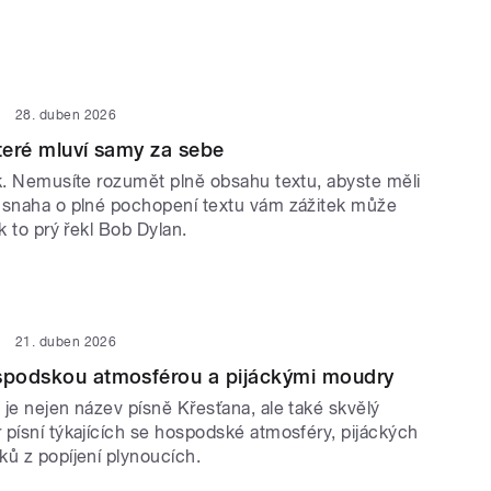
28. duben 2026
které mluví samy za sebe
ek. Nemusíte rozumět plně obsahu textu, abyste měli
 snaha o plné pochopení textu vám zážitek může
ak to prý řekl Bob Dylan.
21. duben 2026
ospodskou atmosférou a pijáckými moudry
je nejen název písně Křesťana, ale také skvělý
 písní týkajících se hospodské atmosféry, pijáckých
ků z popíjení plynoucích.