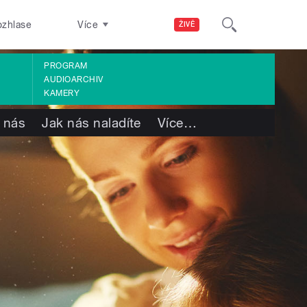
ozhlase
Více
ŽIVĚ
PROGRAM
AUDIOARCHIV
KAMERY
 nás
Jak nás naladíte
Více
…