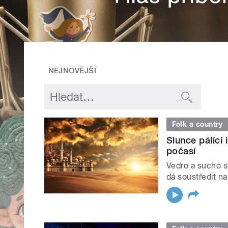
NEJNOVĚJŠÍ
Folk a country
Slunce pálící
počasí
Vedro a sucho sv
dá soustředit na