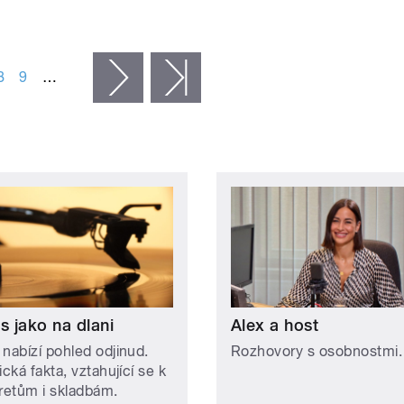
8
9
…
následující ›
poslední »
s jako na dlani
Alex a host
 nabízí pohled odjinud.
Rozhovory s osobnostmi.
ická fakta, vztahující se k
pretům i skladbám.