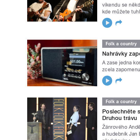
víkendu se někde
kde můžete tuhl
Folk a country
Nahrávky zap
A zase jedna ko
zcela zapomenut
Folk a country
Poslechněte s
Druhou trávu
Žánrového Anděl
a hudebník Jan 