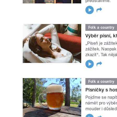
představíme.
Folk a country
Výběr písní, 
„Píseň je zážit
zážitek. Naopak
zkazit“. Tak něj
Folk a country
Písničky s h
Pojďme se napít 
námět pro výběr
mouder i důsled