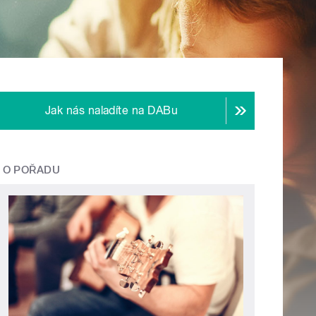
Jak nás naladíte na DABu
O POŘADU