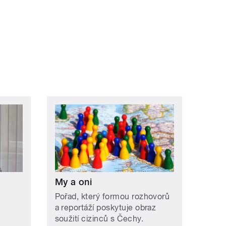
My a oni
Pořad, který formou rozhovorů
a reportáží poskytuje obraz
soužití cizinců s Čechy.