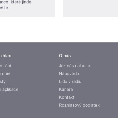
mace, které jinde
šíte.
zhlas
O nás
ysílání
Jak nás naladíte
rchiv
Nápověda
sty
Lidé v rádiu
í aplikace
Kariéra
Kontakt
Rozhlasový poplatek