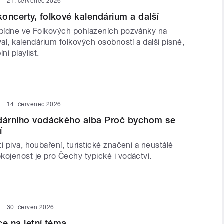
21. červenec 2026
oncerty, folkové kalendárium a další
abídne ve Folkových pohlazeních pozvánky na
val, kalendárium folkových osobností a další písně,
ní playlist.
14. červenec 2026
ndárního vodáckého alba Proč bychom se
í
í piva, houbaření, turistické značení a neustálé
kojenost je pro Čechy typické i vodáctví.
30. červen 2026
ce na letní téma