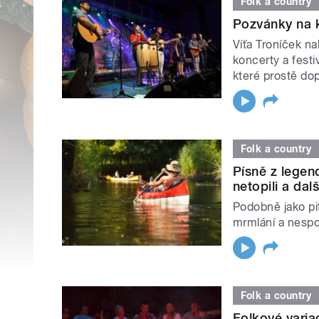
Folk a country
Pozvánky na k
Víťa Troníček n
koncerty a festi
které prostě dopl
Folk a country
Písně z lege
netopili a dalš
Podobně jako pit
mrmlání a nespo
Folk a country
Folkové varia