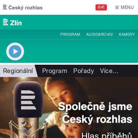
Přejít k hlavnímu obsahu
MENU
ŽIVĚ
PROGRAM
AUDIOARCHIV
KAMERY
Regionální
Program
Pořady
Více
…