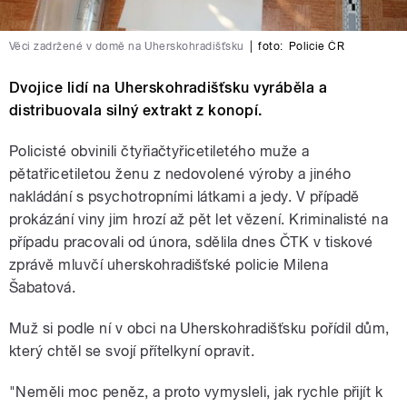
Věci zadržené v domě na Uherskohradišťsku
|
foto:
Policie ČR
Dvojice lidí na Uherskohradišťsku vyráběla a
distribuovala silný extrakt z konopí.
Policisté obvinili čtyřiačtyřicetiletého muže a
pětatřicetiletou ženu z nedovolené výroby a jiného
nakládání s psychotropními látkami a jedy. V případě
prokázání viny jim hrozí až pět let vězení. Kriminalisté na
případu pracovali od února, sdělila dnes ČTK v tiskové
zprávě mluvčí uherskohradišťské policie Milena
Šabatová.
Muž si podle ní v obci na Uherskohradišťsku pořídil dům,
který chtěl se svojí přítelkyní opravit.
"Neměli moc peněz, a proto vymysleli, jak rychle přijít k