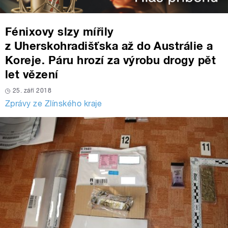
Fénixovy slzy mířily
z Uherskohradišťska až do Austrálie a
Koreje. Páru hrozí za výrobu drogy pět
let vězení
25. září 2018
Zprávy ze Zlínského kraje