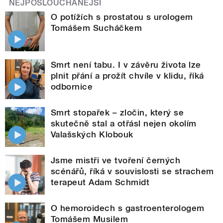
NEJPOSLOUCHANĚJŠÍ
O potížích s prostatou s urologem
Tomášem Sucháčkem
Smrt není tabu. I v závěru života lze
plnit přání a prožít chvíle v klidu, říká
odbornice
Smrt stopařek – zločin, který se
skutečně stal a otřásl nejen okolím
Valašských Klobouk
Jsme mistři ve tvoření černých
scénářů, říká v souvislosti se strachem
terapeut Adam Schmidt
O hemoroidech s gastroenterologem
Tomášem Musilem