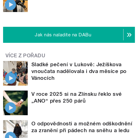
Jak nás naladíte na DABu
VÍCE Z POŘADU
Sladké pečení v Lukově: Ježíškova
vnoučata nadělovala i dva měsíce po
Vánocích
V roce 2025 si na Zlínsku řeklo své
„ANO“ přes 250 párů
O odpovědnosti a možném odškodnění
za zranění při pádech na sněhu a ledu