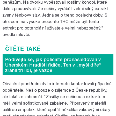
penězům. Na dvorku vypěstovali rostliny konopí, které
dále zpracovávali. Ze sušiny vyráběli velmi silný extrakt
zvaný fénixovy slzy. Jedná se o trend poslední doby. S
ohledem na vysoké procento THC může být tento
extrakt pro potenciální uživatele velmi nebezpečný,"
uvedla mluvčí.
Podívejte se, jak policisté pronásledovali v
Uherském Hradišti řidiče. Ten v „myší díře“
zranil tři lidi, je vazbě
Obvinění prostřednictvím internetu kontaktovali případné
odběratele. Nešlo pouze o zájemce z České republiky,
ale také ze zahraničí. "Zásilky se sušinou a extraktem
měli velmi sofistikovaně zabalené. Připravený materiál
balili do ampulek, které opatřili několika vakuovými obaly