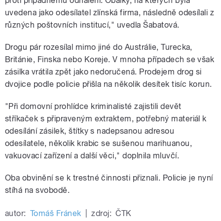
proti případnému odhalení. Obálky, na kterých byla
uvedena jako odesílatel zlínská firma, následně odesílali z
různých poštovních institucí," uvedla Šabatová.
Drogu pár rozesílal mimo jiné do Austrálie, Turecka,
Británie, Finska nebo Koreje. V mnoha případech se však
zásilka vrátila zpět jako nedoručená. Prodejem drog si
dvojice podle policie přišla na několik desítek tisíc korun.
"Při domovní prohlídce kriminalisté zajistili devět
stříkaček s připraveným extraktem, potřebný materiál k
odesílání zásilek, štítky s nadepsanou adresou
odesílatele, několik krabic se sušenou marihuanou,
vakuovací zařízení a další věci," doplnila mluvčí.
Oba obvinění se k trestné činnosti přiznali. Policie je nyní
stíhá na svobodě.
autor:
Tomáš Fránek
|
zdroj:
ČTK