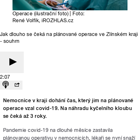
Operace (ilustrační foto) | Foto:
René Volfík, iROZHLAS.cz
Jak dlouho se čeká na plánované operace ve Zlínském kraji
- souhrn
2:07
Nemocnice v kraji dohání čas, který jim na plánované
operace vzal covid-19. Na náhradu kyčelního kloubu
se čeká až 3 roky.
Pandemie covid-19 na dlouhé měsíce zastavila
plánovanou operativu v nemocnicích, lékaři se nyní snaží