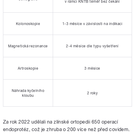
v rámci KNTB téměř bez čekání
Kolonoskopie
1-3 měsíce v závislosti na indikaci
Magnetická rezonance
2-4 měsíce dle typu vyšetření
Artroskopie
3 měsíce
Náhrada kyčelního
2 roky
kloubu
Za rok 2022 udělali na zlínské ortopedii 650 operací
endoprotéz, což je zhruba o 200 více než před covidem.