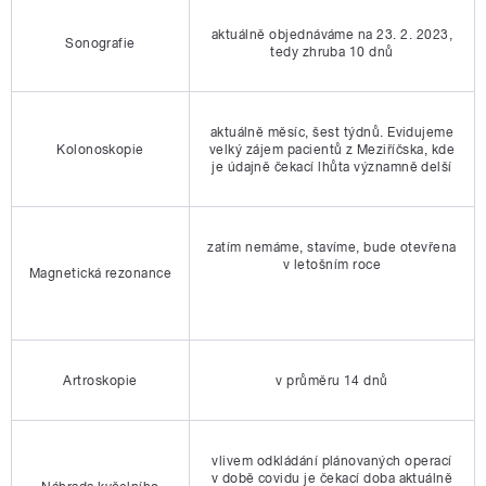
aktuálně objednáváme na 23. 2. 2023,
Sonografie
tedy zhruba 10 dnů
aktuálně měsíc, šest týdnů. Evidujeme
Kolonoskopie
velký zájem pacientů z Meziříčska, kde
je údajně čekací lhůta významně delší
zatím nemáme, stavíme, bude otevřena
v letošním roce
Magnetická rezonance
Artroskopie
v průměru 14 dnů
vlivem odkládání plánovaných operací
v době covidu je čekací doba aktuálně