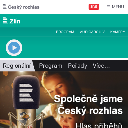
Přejít k hlavnímu obsahu
MENU
ŽIVĚ
PROGRAM
AUDIOARCHIV
KAMERY
Regionální
Program
Pořady
Více
…