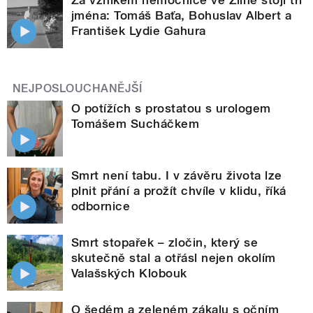
jména: Tomáš Baťa, Bohuslav Albert a
František Lydie Gahura
NEJPOSLOUCHANĚJŠÍ
O potížích s prostatou s urologem
Tomášem Sucháčkem
Smrt není tabu. I v závěru života lze
plnit přání a prožít chvíle v klidu, říká
odbornice
Smrt stopařek – zločin, který se
skutečně stal a otřásl nejen okolím
Valašských Klobouk
O šedém a zeleném zákalu s očním