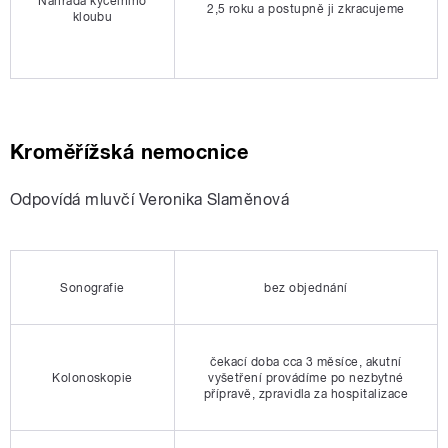
Náhrada kyčelního
2,5 roku a postupně ji zkracujeme
kloubu
Kroměřížská nemocnice
Odpovídá mluvčí Veronika Slaměnová
Sonografie
bez objednání
čekací doba cca 3 měsíce, akutní
Kolonoskopie
vyšetření provádíme po nezbytné
přípravě, zpravidla za hospitalizace