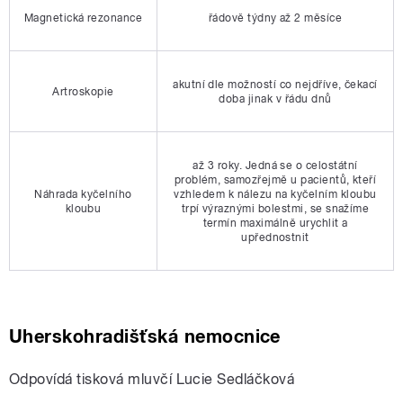
Magnetická rezonance
řádově týdny až 2 měsíce
akutní dle možností co nejdříve, čekací
Artroskopie
doba jinak v řádu dnů
až 3 roky. Jedná se o celostátní
problém, samozřejmě u pacientů, kteří
Náhrada kyčelního
vzhledem k nálezu na kyčelním kloubu
kloubu
trpí výraznými bolestmi, se snažíme
termín maximálně urychlit a
upřednostnit
Uherskohradišťská nemocnice
Odpovídá tisková mluvčí Lucie Sedláčková