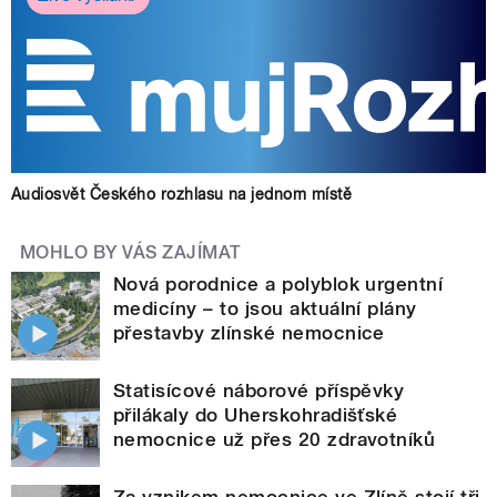
Audiosvět Českého rozhlasu na jednom místě
MOHLO BY VÁS ZAJÍMAT
Nová porodnice a polyblok urgentní
medicíny – to jsou aktuální plány
přestavby zlínské nemocnice
Statisícové náborové příspěvky
přilákaly do Uherskohradišťské
nemocnice už přes 20 zdravotníků
Za vznikem nemocnice ve Zlíně stojí tři