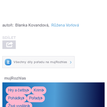
autoři:
Blanka Kovandová
,
Růžena Vorlová
Všechny díly pořadu na mujRozhlas
mujRozhlas
Hry a četby
Krimi
Pohádky
Pořady
Živé vysílání