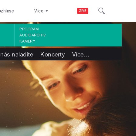
ozhlase
Více
ŽIVĚ
PROGRAM
AUDIOARCHIV
KAMERY
 nás naladíte
Koncerty
Více
…