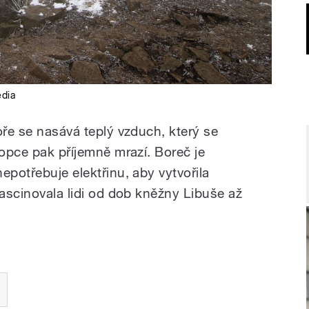
edia
oře se nasává teplý vzduch, který se
kopce pak příjemně mrazí. Boreč je
epotřebuje elektřinu, aby vytvořila
fascinovala lidi od dob kněžny Libuše až