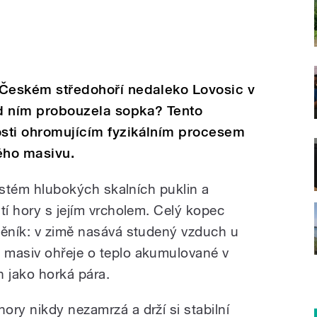
v Českém středohoří nedaleko Lovosic v
d ním probouzela sopka? Tento
osti ohromujícím fyzikálním procesem
ého masivu.
systém hlubokých skalních puklin a
tí hory s jejím vrcholem. Celý kopec
měník: v zimě nasává studený vzduch u
 masiv ohřeje o teplo akumulované v
n jako horká pára.
ory nikdy nezamrzá a drží si stabilní