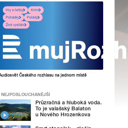
Hry a četby
Krimi
Pohádky
Pořady
Živé vysílání
Audiosvět Českého rozhlasu na jednom místě
NEJPOSLOUCHANĚJŠÍ
Průzračná a hluboká voda.
To je valašský Balaton
u Nového Hrozenkova