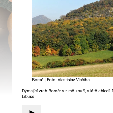
Boreč | Foto: Vlastislav Vlačiha
Dýmající vrch Boreč: v zimě kouří, v létě chladí. 
Libuše