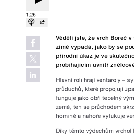
1:26
Věděli jste, že vrch Boreč 
zimě vypadá, jako by se po
přírodní úkaz je ve skutečn
probíhajícím uvnitř znělcov
Hlavní roli hrají ventaroly – 
průduchů, které propojují úpa
funguje jako obří tepelný vý
země, ten se průchodem skrz
hornině a nahoře vyfukuje ve
Díky těmto výdechům vrchol h