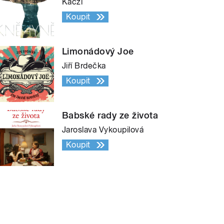
Kaczi
Koupit
Limonádový Joe
Jiří Brdečka
Koupit
Babské rady ze života
Jaroslava Vykoupilová
Koupit