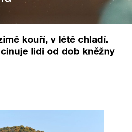
imě kouří, v létě chladí.
scinuje lidi od dob kněžny