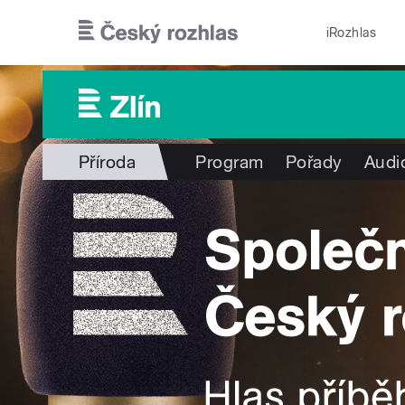
Přejít k hlavnímu obsahu
iRozhlas
Příroda
Program
Pořady
Audi