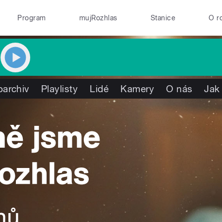
Program
mujRozhlas
Stanice
O r
oarchiv
Playlisty
Lidé
Kamery
O nás
Jak