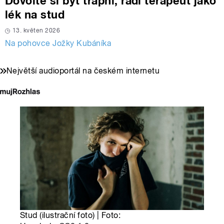
Dovolte si být trapní, radí terapeut jako
lék na stud
13. květen 2026
Na pohovce Jožky Kubáníka
Největší audioportál na českém internetu
Stud (ilustrační foto) | Foto: