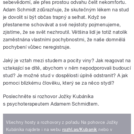
sebevědomí, ale přes prostou odvahu čelit nekomfortu.
Adam Schmidt zdůrazňuje, že skutečným lékem na stud
je dovolit si být občas trapný a selhat. Když se
přestaneme schovávat a své nejistoty pojmenujeme,
zjistíme, že se svět nezhroutil. Většina lidí je totiž natolik
zaměstnána vlastními pochybnostmi, že naše domnělá
pochybení vůbec neregistruje.
Jaký je vztah mezi studem a pocity viny? Jak reagovat na
vztekající se dítě, abychom v něm nepodporovali budoucí
stud? Je možné stud v dospělosti úplně odstranit? A jak
pomoci blízkému člověku, který se za něco stydí?
Poslechněte si rozhovor Jožky Kubáníka
s psychoterapeutem Adamem Schmidtem.
Všechny hosty a rozhovory z pořadu Na pohovce Jožky
Kubáníka najdete i na webu
rozhl.as/Kubanik
nebo v