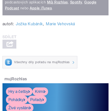
podcastových aplikacích
Můj Rozhlas
,
Spotify
,
Google
Podcast
nebo
Apple iTunes
.
autoři:
Jožka Kubáník
,
Marie Vehovská
Všechny díly pořadu na mujRozhlas
mujRozhlas
Hry a četby
Krimi
Pohádky
Pořady
Živé vysílání