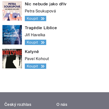
Nic nebude jako dřív
Petra Soukupová
Koupit
Tragédie Liblice
Jiří Havelka
Koupit
Katyně
Pavel Kohout
Koupit
Český rozhlas
O nás