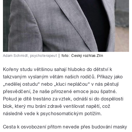
Adam Schmidt, psychoterapeut
|
foto:
Český rozhlas Zlín
Kořeny studu většinou sahají hluboko do dětství k
takzvaným vyslaným větám našich rodičů. Příkazy jako
„nedělej ostudu“ nebo „kluci nepláčou“ v nás pěstují
přesvědčení, že naše přirozené emoce jsou špatné.
Pokud je dítě trestáno za vztek, odnáší si do dospělosti
blok, který mu brání zdravě ventilovat napětí, což
následně vede k psychosomatickým potížím.
Cesta k osvobození přitom nevede přes budování masky