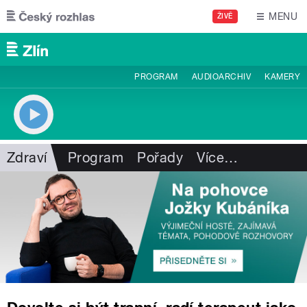
Přejít k hlavnímu obsahu
MENU
ŽIVĚ
PROGRAM
AUDIOARCHIV
KAMERY
Zdraví
Program
Pořady
Více
…