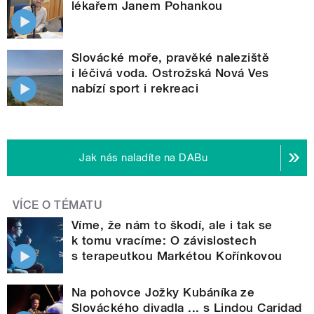
lékařem Janem Pohankou
Slovácké moře, pravěké naleziště
i léčivá voda. Ostrožská Nová Ves
nabízí sport i rekreaci
Jak nás naladíte na DABu
VÍCE O TÉMATU
Víme, že nám to škodí, ale i tak se
k tomu vracíme: O závislostech
s terapeutkou Markétou Kořínkovou
Na pohovce Jožky Kubáníka ze
Slováckého divadla ... s Lindou Caridad