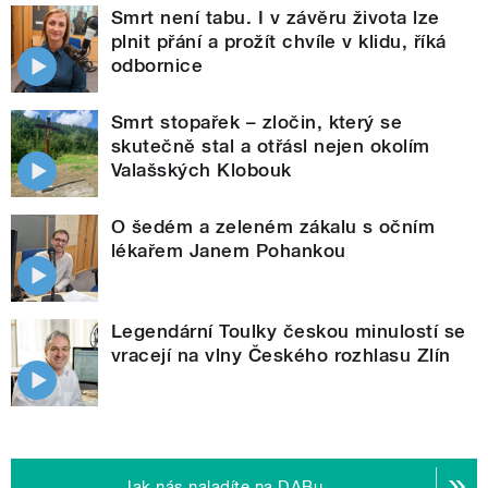
Smrt není tabu. I v závěru života lze
plnit přání a prožít chvíle v klidu, říká
odbornice
Smrt stopařek – zločin, který se
skutečně stal a otřásl nejen okolím
Valašských Klobouk
O šedém a zeleném zákalu s očním
lékařem Janem Pohankou
Legendární Toulky českou minulostí se
vracejí na vlny Českého rozhlasu Zlín
Jak nás naladíte na DABu