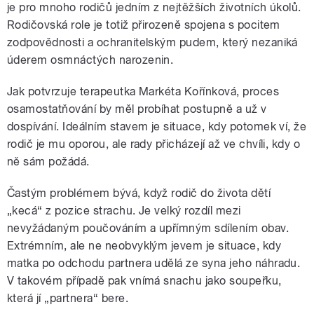
je pro mnoho rodičů jedním z nejtěžších životních úkolů.
Rodičovská role je totiž přirozeně spojena s pocitem
zodpovědnosti a ochranitelským pudem, který nezaniká
úderem osmnáctých narozenin.
Jak potvrzuje terapeutka Markéta Kořínková, proces
osamostatňování by měl probíhat postupně a už v
dospívání. Ideálním stavem je situace, kdy potomek ví, že
rodič je mu oporou, ale rady přicházejí až ve chvíli, kdy o
ně sám požádá.
Častým problémem bývá, když rodič do života dětí
„kecá“ z pozice strachu. Je velký rozdíl mezi
nevyžádaným poučováním a upřímným sdílením obav.
Extrémním, ale ne neobvyklým jevem je situace, kdy
matka po odchodu partnera udělá ze syna jeho náhradu.
V takovém případě pak vnímá snachu jako soupeřku,
která jí „partnera“ bere.