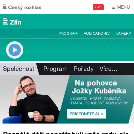
Přejít k hlavnímu obsahu
MENU
ŽIVĚ
PROGRAM
AUDIOARCHIV
KAMERY
Společnost
Program
Pořady
Více
…