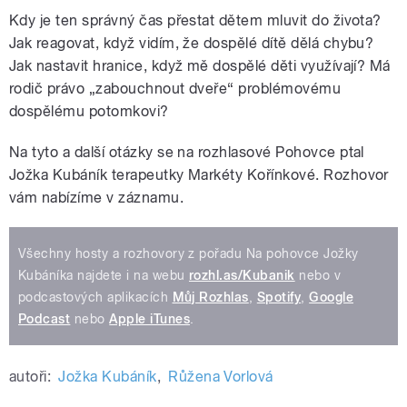
Kdy je ten správný čas přestat dětem mluvit do života?
Jak reagovat, když vidím, že dospělé dítě dělá chybu?
Jak nastavit hranice, když mě dospělé děti využívají? Má
rodič právo „zabouchnout dveře“ problémovému
dospělému potomkovi?
Na tyto a další otázky se na rozhlasové Pohovce ptal
Jožka Kubáník terapeutky Markéty Kořínkové. Rozhovor
vám nabízíme v záznamu.
Všechny hosty a rozhovory z pořadu Na pohovce Jožky
Kubáníka najdete i na webu
rozhl.as/Kubanik
nebo v
podcastových aplikacích
Můj Rozhlas
,
Spotify
,
Google
Podcast
nebo
Apple iTunes
.
autoři:
Jožka Kubáník
,
Růžena Vorlová