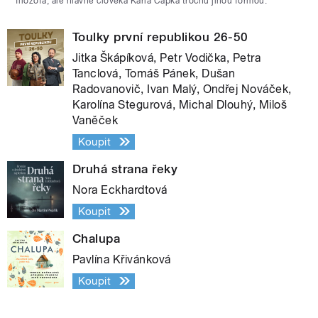
filozofa, ale hlavně člověka Karla Čapka trochu jinou formou.
Toulky první republikou 26-50
Jitka Škápíková, Petr Vodička, Petra
Tanclová, Tomáš Pánek, Dušan
Radovanovič, Ivan Malý, Ondřej Nováček,
Karolína Stegurová, Michal Dlouhý, Miloš
Vaněček
Koupit
Druhá strana řeky
Nora Eckhardtová
Koupit
Chalupa
Pavlína Křivánková
Koupit