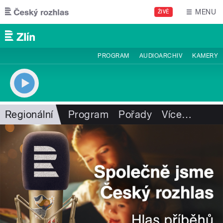
Přejít k hlavnímu obsahu
MENU
ŽIVĚ
PROGRAM
AUDIOARCHIV
KAMERY
Regionální
Program
Pořady
Více
…