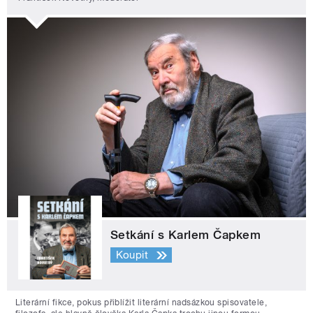
Setkání s Karlem Čapkem
Koupit
Literární fikce, pokus přiblížit literární nadsázkou spisovatele,