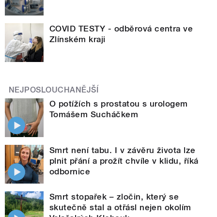
COVID TESTY - odběrová centra ve
Zlínském kraji
NEJPOSLOUCHANĚJŠÍ
O potížích s prostatou s urologem
Tomášem Sucháčkem
Smrt není tabu. I v závěru života lze
plnit přání a prožít chvíle v klidu, říká
odbornice
Smrt stopařek – zločin, který se
skutečně stal a otřásl nejen okolím