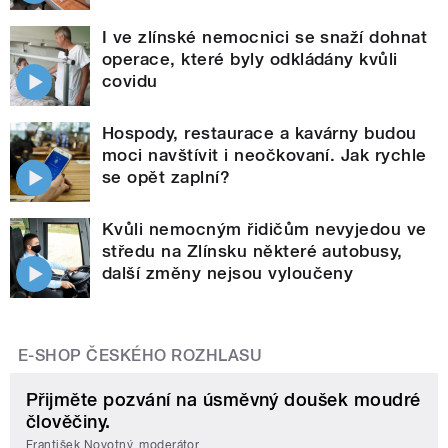
I ve zlínské nemocnici se snaží dohnat
operace, které byly odkládány kvůli
covidu
Hospody, restaurace a kavárny budou
moci navštívit i neočkovaní. Jak rychle
se opět zaplní?
Kvůli nemocným řidičům nevyjedou ve
středu na Zlínsku některé autobusy,
další změny nejsou vyloučeny
E-SHOP ČESKÉHO ROZHLASU
Přijměte pozvání na úsměvný doušek moudré
člověčiny.
František Novotný, moderátor