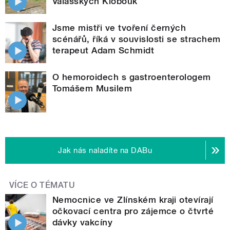
Valašských Klobouk
Jsme mistři ve tvoření černých
scénářů, říká v souvislosti se strachem
terapeut Adam Schmidt
O hemoroidech s gastroenterologem
Tomášem Musilem
Jak nás naladíte na DABu
VÍCE O TÉMATU
Nemocnice ve Zlínském kraji otevírají
očkovací centra pro zájemce o čtvrté
dávky vakcíny