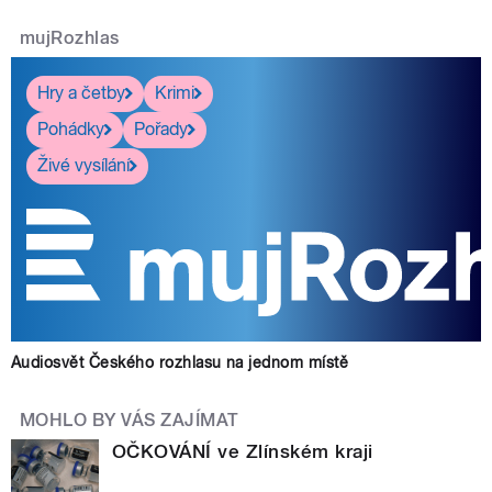
mujRozhlas
Hry a četby
Krimi
Pohádky
Pořady
Živé vysílání
Audiosvět Českého rozhlasu na jednom místě
MOHLO BY VÁS ZAJÍMAT
OČKOVÁNÍ ve Zlínském kraji