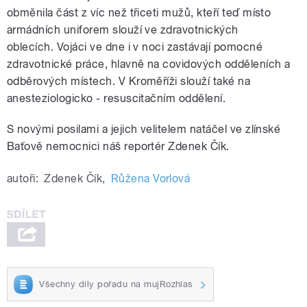
obměnila část z víc než třiceti mužů, kteří teď místo
armádních uniforem slouží ve zdravotnických
oblecích. Vojáci ve dne i v noci zastávají pomocné
zdravotnické práce, hlavně na covidových odděleních a
odběrových místech. V Kroměříži slouží také na
anesteziologicko - resuscitačním oddělení.
S novými posilami a jejich velitelem natáčel ve zlínské
Baťově nemocnici náš reportér Zdenek Čík.
autoři:
Zdenek Čík
,
Růžena Vorlová
Všechny díly pořadu na mujRozhlas