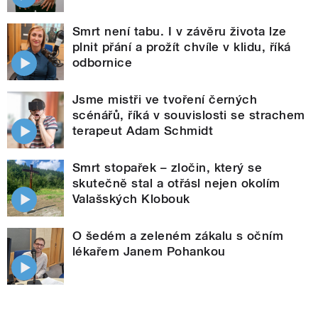
Smrt není tabu. I v závěru života lze
plnit přání a prožít chvíle v klidu, říká
odbornice
Jsme mistři ve tvoření černých
scénářů, říká v souvislosti se strachem
terapeut Adam Schmidt
Smrt stopařek – zločin, který se
skutečně stal a otřásl nejen okolím
Valašských Klobouk
O šedém a zeleném zákalu s očním
lékařem Janem Pohankou