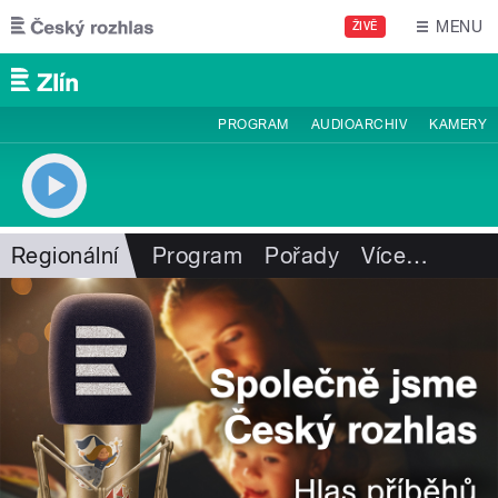
Přejít k hlavnímu obsahu
MENU
ŽIVĚ
PROGRAM
AUDIOARCHIV
KAMERY
Regionální
Program
Pořady
Více
…