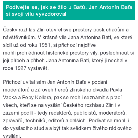
Podívejte se, jak se žilo u Baťů. Jan Antonín Baťa
si svoji vilu vyvzdoroval
Český rozhlas Zlín otevřel své prostory posluchačům a
návštěvníkům. V krásné vile Jana Antonína Bati, ve které
sídlí už od roku 1951, si příchozí nejdříve
mohli prohlédnout historické prostory vily, poslechnout si
její příběh a příběh Jana Antonína Bati, který ji nechal v
roce 1927 vystavět.
Příchozí uvítal sám Jan Antonín Baťa v podání
moderátorů a zároveň herců zlínského divadla Pavla
Vacka a Pepy Kollera, pak se mohli seznámit s prací
všech, kteří se na vysílání Českého rozhlasu Zlín i v
zázemí podílí - tedy redaktorů, publicistů, moderátorů,
zprávařů, techniků, editorů a dalších. Podívat se mohli i
do vysílacího studia a být tak svědkem živého rádiového
vysíláni.