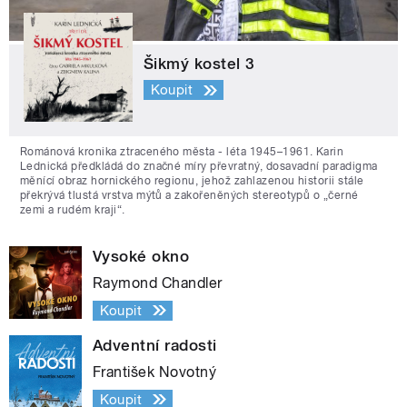
Šikmý kostel 3
Koupit
Románová kronika ztraceného města - léta 1945–1961. Karin
Lednická předkládá do značné míry převratný, dosavadní paradigma
měnící obraz hornického regionu, jehož zahlazenou historii stále
překrývá tlustá vrstva mýtů a zakořeněných stereotypů o „černé
zemi a rudém kraji“.
Vysoké okno
Raymond Chandler
Koupit
Adventní radosti
František Novotný
Koupit