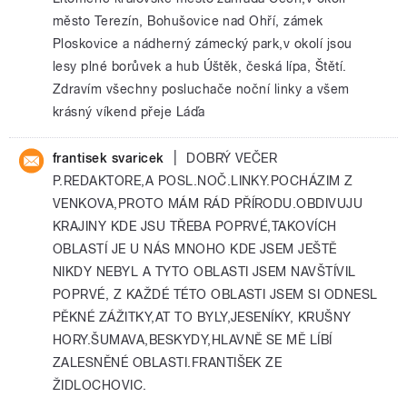
město Terezín, Bohušovice nad Ohří, zámek
Ploskovice a nádherný zámecký park,v okolí jsou
lesy plné borůvek a hub Úštěk, česká lípa, Štětí.
Zdravím všechny posluchače noční linky a všem
krásný víkend přeje Láďa
|
frantisek svaricek
DOBRÝ VEČER
P.REDAKTORE,A POSL.NOČ.LINKY.POCHÁZIM Z
VENKOVA,PROTO MÁM RÁD PŘÍRODU.OBDIVUJU
KRAJINY KDE JSU TŘEBA POPRVÉ,TAKOVÍCH
OBLASTÍ JE U NÁS MNOHO KDE JSEM JEŠTĚ
NIKDY NEBYL A TYTO OBLASTI JSEM NAVŠTÍVIL
POPRVÉ, Z KAŽDÉ TÉTO OBLASTI JSEM SI ODNESL
PĚKNÉ ZÁŽITKY,AT TO BYLY,JESENÍKY, KRUŠNY
HORY.ŠUMAVA,BESKYDY,HLAVNĚ SE MĚ LÍBÍ
ZALESNĚNÉ OBLASTI.FRANTIŠEK ZE
ŽIDLOCHOVIC.