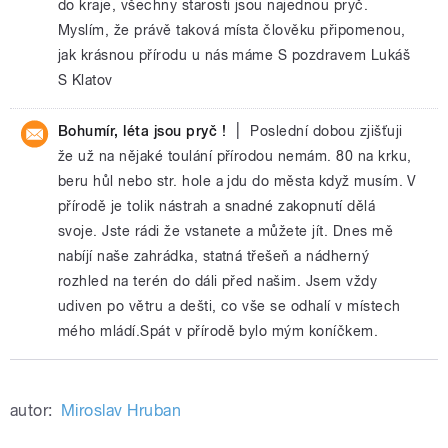
do kraje, všechny starosti jsou najednou pryč.
Myslím, že právě taková místa člověku připomenou,
jak krásnou přírodu u nás máme S pozdravem Lukáš
S Klatov
|
Bohumír, léta jsou pryč !
Poslední dobou zjišťuji
že už na nějaké toulání přírodou nemám. 80 na krku,
beru hůl nebo str. hole a jdu do města když musím. V
přírodě je tolik nástrah a snadné zakopnutí dělá
svoje. Jste rádi že vstanete a můžete jít. Dnes mě
nabíjí naše zahrádka, statná třešeň a nádherný
rozhled na terén do dáli před našim. Jsem vždy
udiven po větru a dešti, co vše se odhalí v místech
mého mládí.Spát v přírodě bylo mým koníčkem.
autor:
Miroslav Hruban