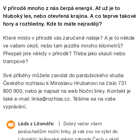
V přírodě mnoho z nás čerpá energii. Ať už je to
hluboký les, nebo otevřená krajina. A co teprve takové
hory a rozhledny. Kde to máte nejraději?
Které místo v přírodě vás zaručeně nabije? A je to někde
ve vašem okolí, nebo tam jezdíte mnoho kilometrů?
Přespali jste někdy v přírodě? Třeba jako skauti nebo
trampové?
Své příběhy můžete zavolat do pardubického studia
Českého rozhlasu k Miroslavu Hrubanovi na číslo 731
800 900, nebo je napsat na web Noční linky. Kontakt je
také e-mail: linka@rozhlas.cz. Těšíme se na vaše
vyprávění.
|
Láďa z Litoměřic
Dobrý večer všem
posluchačům noční linky, já vás zvu na výlet do
Litoměřic královské město zahrada Čech,v okolí