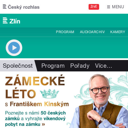
Přejít k hlavnímu obsahu
MENU
ŽIVĚ
PROGRAM
AUDIOARCHIV
KAMERY
Společnost
Program
Pořady
Více
…