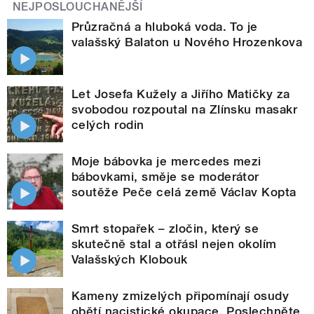
NEJPOSLOUCHANĚJŠÍ
Průzračná a hluboká voda. To je
valašský Balaton u Nového Hrozenkova
Let Josefa Kužely a Jiřího Matičky za
svobodou rozpoutal na Zlínsku masakr
celých rodin
Moje bábovka je mercedes mezi
bábovkami, směje se moderátor
soutěže Peče celá země Václav Kopta
Smrt stopařek – zločin, který se
skutečně stal a otřásl nejen okolím
Valašských Klobouk
Kameny zmizelých připomínají osudy
obětí nacistické okupace. Poslechněte