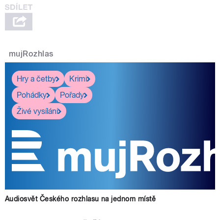
mujRozhlas
Hry a četby
Krimi
Pohádky
Pořady
Živé vysílání
Audiosvět Českého rozhlasu na jednom místě