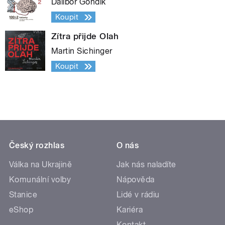
Dalibor Gondík
Koupit
Zítra přijde Olah
Martin Sichinger
Koupit
Český rozhlas
O nás
Válka na Ukrajině
Jak nás naladíte
Komunální volby
Nápověda
Stanice
Lidé v rádiu
eShop
Kariéra
Kontakt