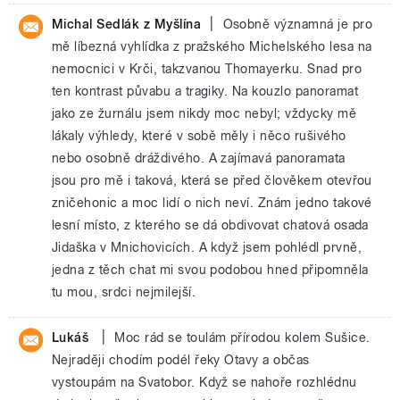
|
Michal Sedlák z Myšlína
Osobně významná je pro
mě líbezná vyhlídka z pražského Michelského lesa na
nemocnici v Krči, takzvanou Thomayerku. Snad pro
ten kontrast půvabu a tragiky. Na kouzlo panoramat
jako ze žurnálu jsem nikdy moc nebyl; vždycky mě
lákaly výhledy, které v sobě měly i něco rušivého
nebo osobně dráždivého. A zajímavá panoramata
jsou pro mě i taková, která se před člověkem otevřou
zničehonic a moc lidí o nich neví. Znám jedno takové
lesní místo, z kterého se dá obdivovat chatová osada
Jidaška v Mnichovicích. A když jsem pohlédl prvně,
jedna z těch chat mi svou podobou hned připomněla
tu mou, srdci nejmilejší.
|
Lukáš
Moc rád se toulám přírodou kolem Sušice.
Nejraději chodím podél řeky Otavy a občas
vystoupám na Svatobor. Když se nahoře rozhlédnu