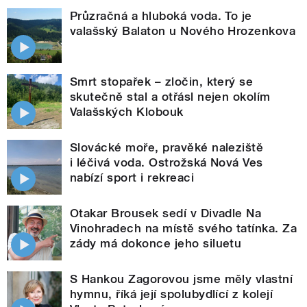
Průzračná a hluboká voda. To je
valašský Balaton u Nového Hrozenkova
Smrt stopařek – zločin, který se
skutečně stal a otřásl nejen okolím
Valašských Klobouk
Slovácké moře, pravěké naleziště
i léčivá voda. Ostrožská Nová Ves
nabízí sport i rekreaci
Otakar Brousek sedí v Divadle Na
Vinohradech na místě svého tatínka. Za
zády má dokonce jeho siluetu
S Hankou Zagorovou jsme měly vlastní
hymnu, říká její spolubydlící z kolejí