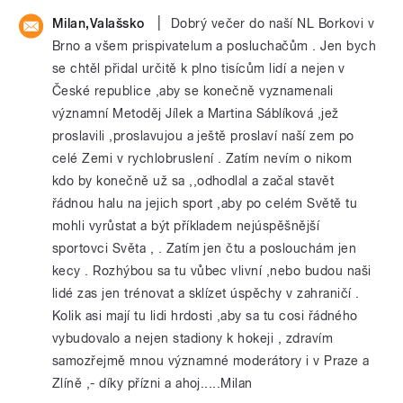
|
Milan,Valašsko
Dobrý večer do naší NL Borkovi v
Brno a všem prispivatelum a posluchačům . Jen bych
se chtěl přidal určitě k plno tisícům lidí a nejen v
České republice ,aby se konečně vyznamenali
významní Metoděj Jílek a Martina Sáblíková ,jež
proslavili ,proslavujou a ještě proslaví naší zem po
celé Zemi v rychlobruslení . Zatím nevím o nikom
kdo by konečně už sa ,,odhodlal a začal stavět
řádnou halu na jejich sport ,aby po celém Světě tu
mohli vyrůstat a být příkladem nejúspěšnější
sportovci Světa , . Zatím jen čtu a poslouchám jen
kecy . Rozhýbou sa tu vůbec vlivní ,nebo budou naši
lidé zas jen trénovat a sklízet úspěchy v zahraničí .
Kolik asi mají tu lidi hrdosti ,aby sa tu cosi řádného
vybudovalo a nejen stadiony k hokeji , zdravím
samozřejmě mnou významné moderátory i v Praze a
Zlíně ,- díky přízni a ahoj.....Milan