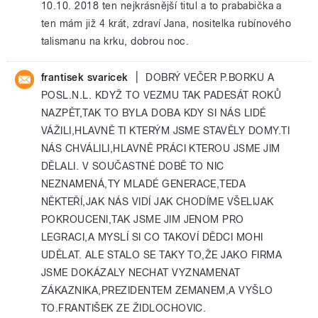
10.10. 2018 ten nejkrásnější titul a to prababička a
ten mám již 4 krát, zdraví Jana, nositelka rubínového
talismanu na krku, dobrou noc.
|
frantisek svaricek
DOBRÝ VEČER P.BORKU A
POSL.N.L. KDYŽ TO VEZMU TAK PADESÁT ROKŮ
NAZPĚT,TAK TO BYLA DOBA KDY SI NÁS LIDÉ
VÁŽILI,HLAVNĚ TI KTERÝM JSME STAVĚLY DOMY.TI
NÁS CHVÁLILI,HLAVNĚ PRÁCI KTEROU JSME JIM
DĚLALI. V SOUČASTNÉ DOBĚ TO NIC
NEZNAMENÁ,TY MLADÉ GENERACE,TEDA
NĚKTEŘÍ,JAK NÁS VIDÍ JAK CHODÍME VŠELIJAK
POKROUCENI,TAK JSME JIM JENOM PRO
LEGRACI,A MYSLÍ SI CO TAKOVÍ DĚDCI MOHI
UDĚLAT. ALE STALO SE TAKY TO,ŽE JAKO FIRMA
JSME DOKÁZALY NECHAT VYZNAMENAT
ZÁKAZNIKA,PREZIDENTEM ZEMANEM,A VYŠLO
TO.FRANTIŠEK ZE ŽIDLOCHOVIC.