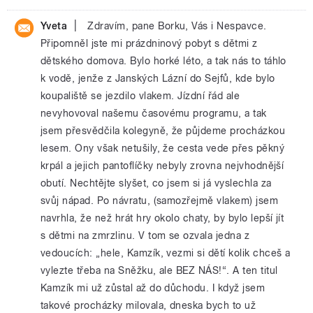
|
Yveta
Zdravím, pane Borku, Vás i Nespavce.
Připomněl jste mi prázdninový pobyt s dětmi z
dětského domova. Bylo horké léto, a tak nás to táhlo
k vodě, jenže z Janských Lázní do Sejfů, kde bylo
koupaliště se jezdilo vlakem. Jízdní řád ale
nevyhovoval našemu časovému programu, a tak
jsem přesvědčila kolegyně, že půjdeme procházkou
lesem. Ony však netušily, že cesta vede přes pěkný
krpál a jejich pantoflíčky nebyly zrovna nejvhodnější
obutí. Nechtějte slyšet, co jsem si já vyslechla za
svůj nápad. Po návratu, (samozřejmě vlakem) jsem
navrhla, že než hrát hry okolo chaty, by bylo lepší jít
s dětmi na zmrzlinu. V tom se ozvala jedna z
vedoucích: „hele, Kamzík, vezmi si dětí kolik chceš a
vylezte třeba na Sněžku, ale BEZ NÁS!“. A ten titul
Kamzík mi už zůstal až do důchodu. I když jsem
takové procházky milovala, dneska bych to už