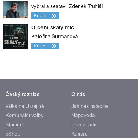
vybral a sestavil Zdeněk Truhlář
Koupit
O čem skály mlčí
Kateřina Surmanová
Koupit
Český rozhlas
O nás
Válka na Ukrajině
Jak nás naladíte
Komunální volby
Nápověda
Stanice
Lidé v rádiu
eShop
Kariéra