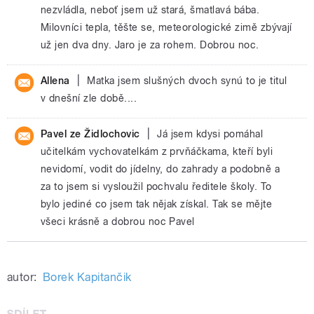
nezvládla, neboť jsem už stará, šmatlavá bába.
Milovníci tepla, těšte se, meteorologické zimě zbývají
už jen dva dny. Jaro je za rohem. Dobrou noc.
|
Allena
Matka jsem slušných dvoch synú to je titul
v dnešní zle době....
|
Pavel ze Židlochovic
Já jsem kdysi pomáhal
učitelkám vychovatelkám z prvňáčkama, kteří byli
nevidomí, vodit do jídelny, do zahrady a podobně a
za to jsem si vysloužil pochvalu ředitele školy. To
bylo jediné co jsem tak nějak získal. Tak se mějte
všeci krásně a dobrou noc Pavel
autor:
Borek Kapitančik