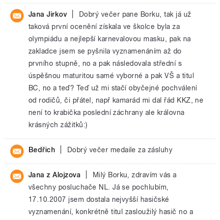
|
Jana Jirkov
Dobrý večer pane Borku, tak já už
taková první ocenění získala ve školce byla za
olympiádu a nejlepší karnevalovou masku, pak na
zakladce jsem se pyšnila vyznamenáním až do
prvního stupně, no a pak následovala střední s
úspěšnou maturitou samé vyborné a pak VŠ a titul
BC, no a teď? Teď už mi stačí obyčejné pochválení
od rodičů, či přátel, např kamarád mi dal řád KKZ, ne
není to krabička poslední záchrany ale královna
krásných zážitků:)
|
Bedřich
Dobrý večer medaile za zásluhy
|
Jana z Alojzova
Milý Borku, zdravím vás a
všechny posluchače NL. Já se pochlubím,
17.10.2007 jsem dostala nejvyšší hasičské
vyznamenání, konkrétně titul zasloužilý hasič no a