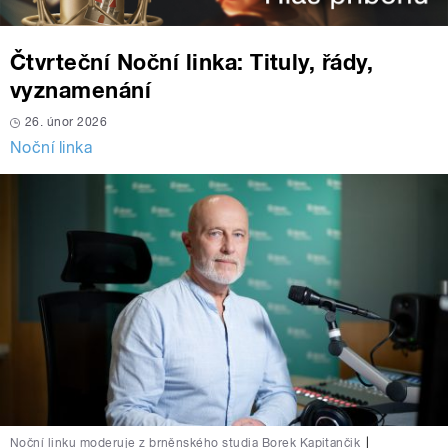
Čtvrteční Noční linka: Tituly, řády,
vyznamenání
26. únor 2026
Noční linka
Noční linku moderuje z brněnského studia Borek Kapitančik
|