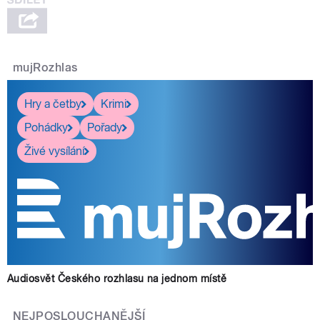
mujRozhlas
Hry a četby
Krimi
Pohádky
Pořady
Živé vysílání
Audiosvět Českého rozhlasu na jednom místě
NEJPOSLOUCHANĚJŠÍ