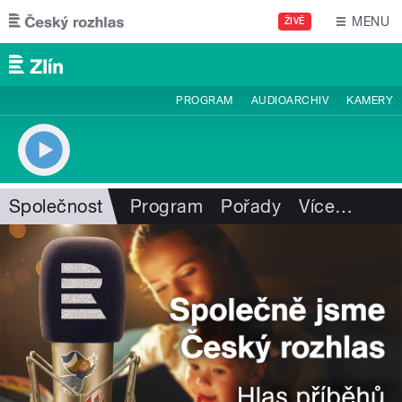
Přejít k hlavnímu obsahu
MENU
ŽIVĚ
PROGRAM
AUDIOARCHIV
KAMERY
Společnost
Program
Pořady
Více
…