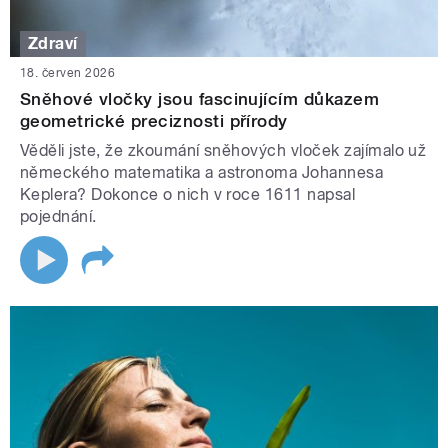
Zdraví
18. červen 2026
Sněhové vločky jsou fascinujícím důkazem
geometrické preciznosti přírody
Věděli jste, že zkoumání sněhových vloček zajímalo už
německého matematika a astronoma Johannesa
Keplera? Dokonce o nich v roce 1611 napsal
pojednání.