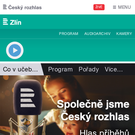
Přejít k hlavnímu obsahu
MENU
ŽIVĚ
PROGRAM
AUDIOARCHIV
KAMERY
Co v učebnicích nebylo
Program
Pořady
Více
…