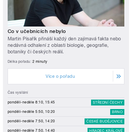
Co v učebnicích nebylo
Martin Písařík přináší každý den zajímavá fakta nebo
nedávná odhalení z oblasti biologie, geografie,
botaniky či českých reálií.
Délka pořadu:
2 minuty
Více o pořadu
Čas vysílání
pondělí-neděle 8:10, 15:45
STŘEDNÍ ČECHY
pondělí-neděle 5:50, 10:20
BRNO
pondělí-neděle 7:50, 14:20
ČESKÉ BUDĚJOVICE
pondělí-neděle 7:50, 14:40
HRADEC KRÁLOVÉ