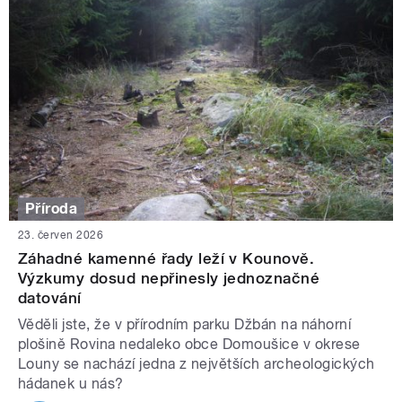
Příroda
23. červen 2026
Záhadné kamenné řady leží v Kounově.
Výzkumy dosud nepřinesly jednoznačné
datování
Věděli jste, že v přírodním parku Džbán na náhorní
plošině Rovina nedaleko obce Domoušice v okrese
Louny se nachází jedna z největších archeologických
hádanek u nás?