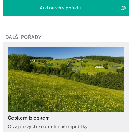
Audioarchiv pořadu
DALŠÍ POŘADY
Českem bleskem
O zajímavých koutech naší republiky