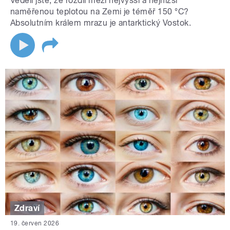
Věděli jste, že rozdíl mezi nejvyšší a nejnižší
naměřenou teplotou na Zemi je téměř 150 °C?
Absolutním králem mrazu je antarktický Vostok.
Zdraví
19. červen 2026