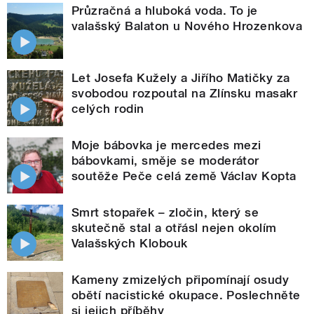
Průzračná a hluboká voda. To je
valašský Balaton u Nového Hrozenkova
Let Josefa Kužely a Jiřího Matičky za
svobodou rozpoutal na Zlínsku masakr
celých rodin
Moje bábovka je mercedes mezi
bábovkami, směje se moderátor
soutěže Peče celá země Václav Kopta
Smrt stopařek – zločin, který se
skutečně stal a otřásl nejen okolím
Valašských Klobouk
Kameny zmizelých připomínají osudy
obětí nacistické okupace. Poslechněte
si jejich příběhy