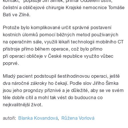
kontakt,“ popisuje Jiří Šimek, primář Oddělení ústní,
čelistní a obličejové chirurgie Krajské nemocnice Tomáše
Bati ve Zlíně.
Protože bylo komplikované určit správné postavení
kostních úlomků pomocí běžných metod používaných
na operačním sále, využili lékaři technologii mobilního CT
přístroje přímo během operace, což bylo přímo
při operaci obličeje v České republice využito vůbec
poprvé.
Mladý pacient podstoupil šestihodinovou operaci, ještě
dva náročné zákroky ho čekají. Podle slov Jiřího Šimka
jsou jeho prognózy příznivé a je důležité, aby se ve svém
těle dobře cítil a mohl tak vést do budoucna co
nejkvalitnější život.
autoři:
Blanka Kovandová
,
Růžena Vorlová