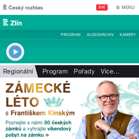
Přejít k hlavnímu obsahu
MENU
ŽIVĚ
PROGRAM
AUDIOARCHIV
KAMERY
Regionální
Program
Pořady
Více
…