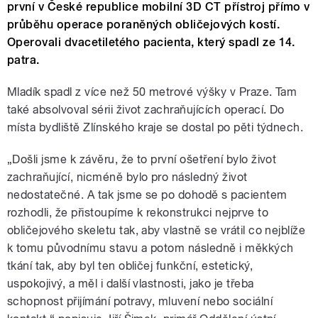
první v České republice mobilní 3D CT přístroj přímo v
průběhu operace poraněných obličejových kostí.
Operovali dvacetiletého pacienta, který spadl ze 14.
patra.
Mladík spadl z více než 50 metrové výšky v Praze. Tam
také absolvoval sérii život zachraňujících operací. Do
místa bydliště Zlínského kraje se dostal po pěti týdnech.
„Došli jsme k závěru, že to první ošetření bylo život
zachraňující, nicméně bylo pro následný život
nedostatečné. A tak jsme se po dohodě s pacientem
rozhodli, že přistoupíme k rekonstrukci nejprve to
obličejového skeletu tak, aby vlastně se vrátil co nejblíže
k tomu původnímu stavu a potom následně i měkkých
tkání tak, aby byl ten obličej funkční, estetický,
uspokojivý, a měl i další vlastnosti, jako je třeba
schopnost přijímání potravy, mluvení nebo sociální