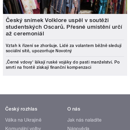
Český snímek Volklore uspěl v soutěži
studentských Oscarů. Přesné umístění určí
až ceremoniál
Vztah k řízení se zhoršuje. Lidé za volantem běžně sledují
sociální sítě, upozorňuje Novotný
‚Černé vdovy‘ lákají ruské vojáky do pasti manželství. Po
smrti na frontě získají finanční kompenzaci
Český rozhlas
O nás
Válka na Ukrajině
Jak nás naladíte
Komunální volby
Nápověda