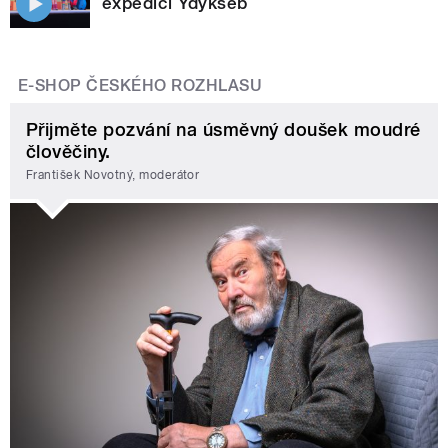
expedici Ydykseb
E-SHOP ČESKÉHO ROZHLASU
Přijměte pozvání na úsměvný doušek moudré
člověčiny.
František Novotný, moderátor