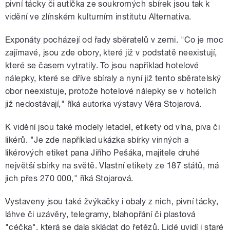
pivní tácky či autíčka ze soukromých sbírek jsou tak k
vidění ve zlínském kulturním institutu Alternativa.
Exponáty pocházejí od řady sběratelů v zemi. "Co je moc
zajímavé, jsou zde obory, které již v podstatě neexistují,
které se časem vytratily. To jsou například hotelové
nálepky, které se dříve sbíraly a nyní již tento sběratelský
obor neexistuje, protože hotelové nálepky se v hotelích
již nedostávají," říká autorka výstavy Věra Stojarová.
K vidění jsou také modely letadel, etikety od vína, piva či
likérů. "Je zde například ukázka sbírky vinných a
likérových etiket pana Jiřího Pešáka, majitele druhé
největší sbírky na světě. Vlastní etikety ze 187 států, má
jich přes 270 000," říká Stojarová.
Vystaveny jsou také žvýkačky i obaly z nich, pivní tácky,
láhve či uzávěry, telegramy, blahopřání či plastová
"céčka", která se dala skládat do řetězů. Lidé uvidí i staré