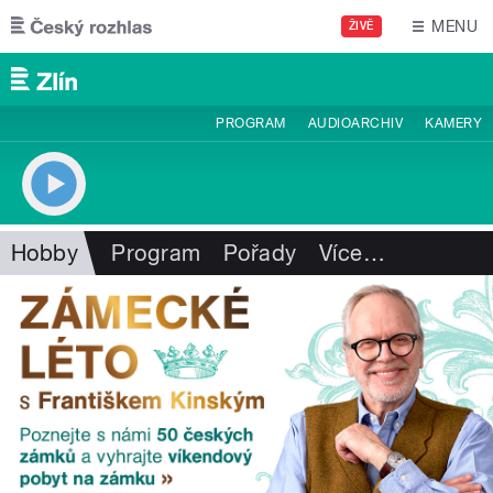
Přejít k hlavnímu obsahu
MENU
ŽIVĚ
PROGRAM
AUDIOARCHIV
KAMERY
Hobby
Program
Pořady
Více
…