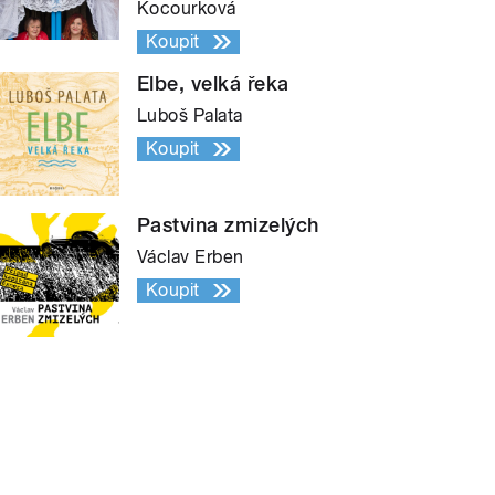
Kocourková
Koupit
Elbe, velká řeka
Luboš Palata
Koupit
Pastvina zmizelých
Václav Erben
Koupit