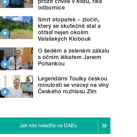
prožít chvíle v klidu, říká
odbornice
Smrt stopařek – zločin,
který se skutečně stal a
otřásl nejen okolím
Valašských Klobouk
O šedém a zeleném zákalu
s očním lékařem Janem
Pohankou
Legendární Toulky českou
minulostí se vracejí na vlny
Českého rozhlasu Zlín
Jak nás naladíte na DABu