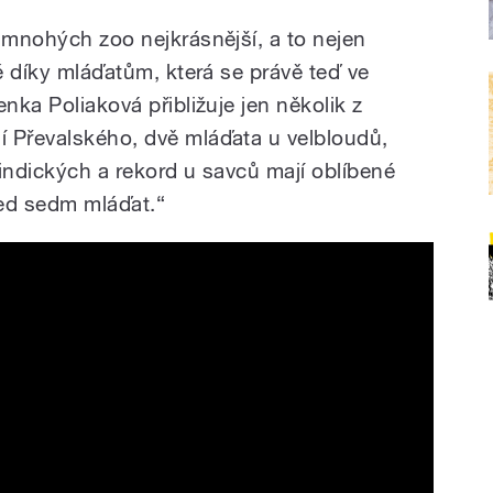
 mnohých zoo nejkrásnější, a to nejen
ké díky mláďatům, která se právě teď ve
nka Poliaková přibližuje jen několik z
 Převalského, dvě mláďata u velbloudů,
indických a rekord u savců mají oblíbené
ned sedm mláďat.“
aha