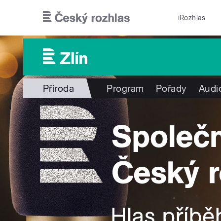
Přejít k hlavnímu obsahu
iRozhlas
Příroda
Program
Pořady
Audi