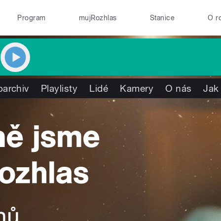
Program
mujRozhlas
Stanice
O r
oarchiv
Playlisty
Lidé
Kamery
O nás
Jak