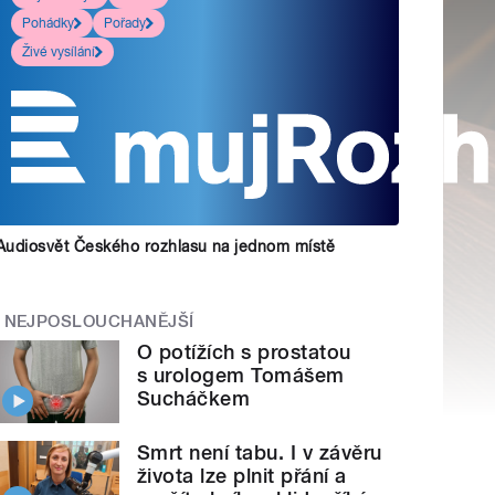
Pohádky
Pořady
Živé vysílání
Audiosvět Českého rozhlasu na jednom místě
NEJPOSLOUCHANĚJŠÍ
O potížích s prostatou
s urologem Tomášem
Sucháčkem
Smrt není tabu. I v závěru
života lze plnit přání a