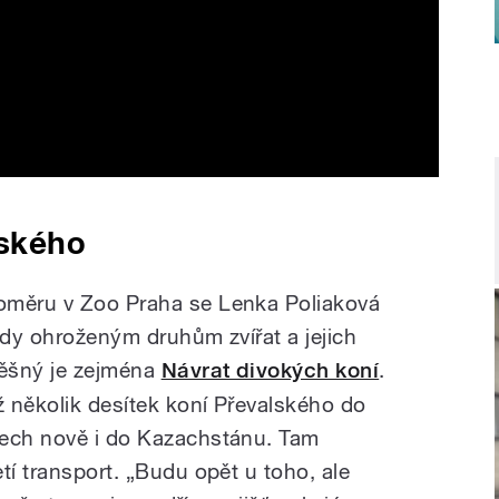
lského
oměru v Zoo Praha se Lenka Poliaková
edy ohroženým druhům zvířat a jejich
pěšný je zejména
Návrat divokých koní
.
ž několik desítek koní Převalského do
tech nově i do Kazachstánu. Tam
tí transport. „Budu opět u toho, ale