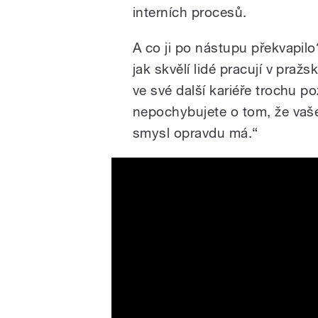
interních procesů.
A co ji po nástupu překvapilo
jak skvělí lidé pracují v praž
ve své další kariéře trochu 
nepochybujete o tom, že vaše
smysl opravdu má.“
Návrat divokých koní do K