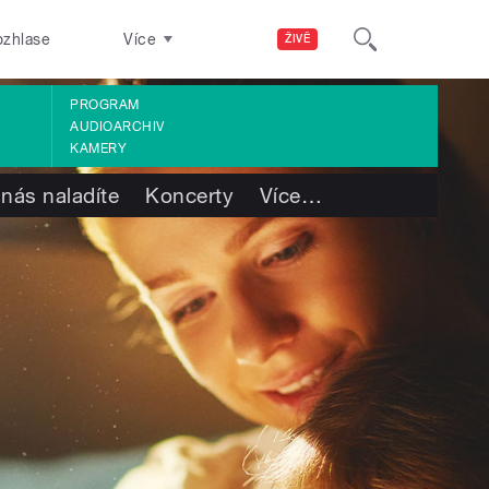
ozhlase
Více
ŽIVĚ
PROGRAM
AUDIOARCHIV
KAMERY
 nás naladíte
Koncerty
Více
…