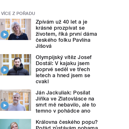
VÍCE Z POŘADU
Zpívám už 40 let a je
krásné prozpívat se
životem, říká první dáma
českého folku Pavlína
Jíšová
Olympijský vítěz Josef
Dostál: V kajaku jsem
poprvé seděl ve třech
letech a hned jsem se
cvakl
Ján Jackuliak: Posílat
Jiříka ve Zlatovlásce na
smrt mě nebavilo, ale to
temno v pohádce ano
Královna českého popu?
Pořád zůstávám nohama