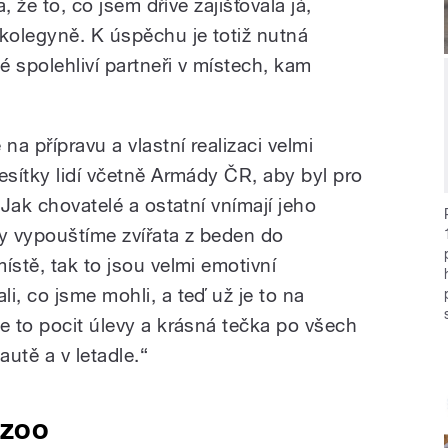
a, že to, co jsem dříve zajišťovala já,
 kolegyně. K úspěchu je totiž nutná
 spolehliví partneři v místech, kam
na přípravu a vlastní realizaci velmi
esítky lidí včetně Armády ČR, aby byl pro
 Jak chovatelé a ostatní vnímají jeho
dy vypouštíme zvířata z beden do
ístě, tak to jsou velmi emotivní
i, co jsme mohli, a teď už je to na
e to pocit úlevy a krásná tečka po všech
autě a v letadle.“
 zoo