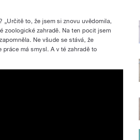
? „Určitě to, že jsem si znovu uvědomila,
ské zoologické zahradě. Na ten pocit jsem
pozapomněla. Ne všude se stává, že
 práce má smysl. A v té zahradě to
azachstánu 2024