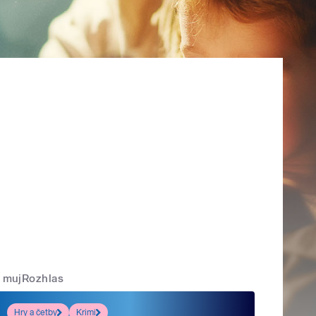
mujRozhlas
Hry a četby
Krimi