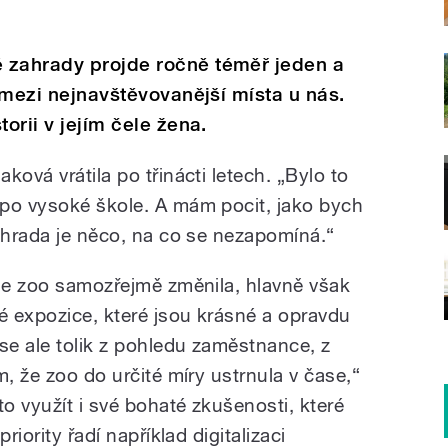
 zahrady projde ročně téměř jeden a
k mezi nejnavštěvovanější místa u nás.
orii v jejím čele žena.
ková vrátila po třinácti letech. „Bylo to
po vysoké škole. A mám pocit, jako bych
zahrada je něco, na co se nezapomíná.“
 se zoo samozřejmě změnila, hlavně však
é expozice, které jsou krásné a opravdu
e ale tolik z pohledu zaměstnance, z
m, že zoo do určité míry ustrnula v čase,“
to využít i své bohaté zkušenosti, které
riority řadí například digitalizaci