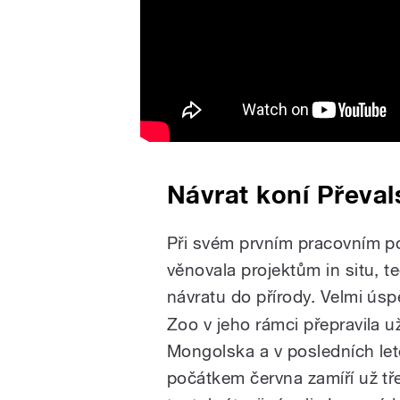
Návrat koní Převa
Při svém prvním pracovním p
věnovala projektům in situ, t
návratu do přírody. Velmi ús
Zoo v jeho rámci přepravila u
Mongolska a v posledních le
počátkem června zamíří už tře