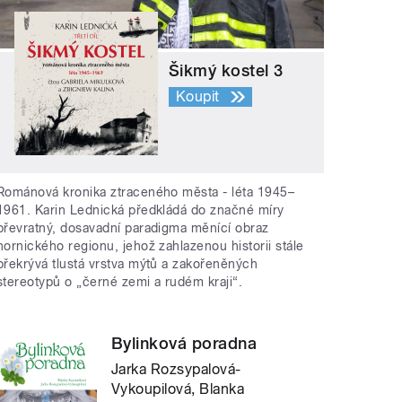
Šikmý kostel 3
Koupit
Románová kronika ztraceného města - léta 1945–
1961. Karin Lednická předkládá do značné míry
převratný, dosavadní paradigma měnící obraz
hornického regionu, jehož zahlazenou historii stále
překrývá tlustá vrstva mýtů a zakořeněných
stereotypů o „černé zemi a rudém kraji“.
Bylinková poradna
Jarka Rozsypalová-
Vykoupilová, Blanka