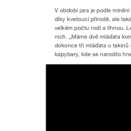
V období jara je podle mínění
díky kvetoucí přírodě, ale ta
velkém počtu rodí a líhnou. Le
nich. „Máme dvě mláďata koní
dokonce tři mláďata u takinů 
kapybary, kde se narodilo h
Mláďata kapybar v Zoo Pr