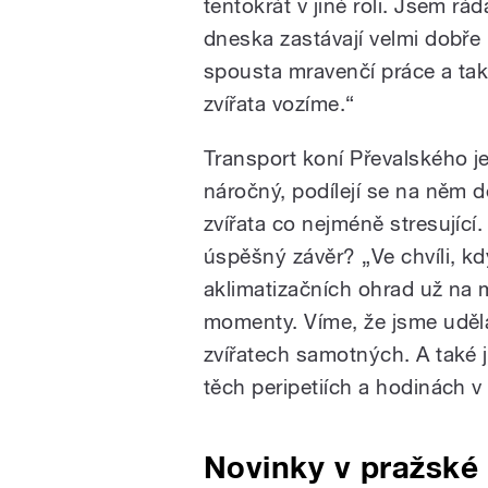
tentokrát v jiné roli. Jsem rád
dneska zastávají velmi dobře
spousta mravenčí práce a také
zvířata vozíme.“
Transport koní Převalského je 
náročný, podílejí se na něm d
zvířata co nejméně stresující.
úspěšný závěr? „Ve chvíli, k
aklimatizačních ohrad už na m
momenty. Víme, že jsme udělal
zvířatech samotných. A také j
těch peripetiích a hodinách v 
Novinky v pražské