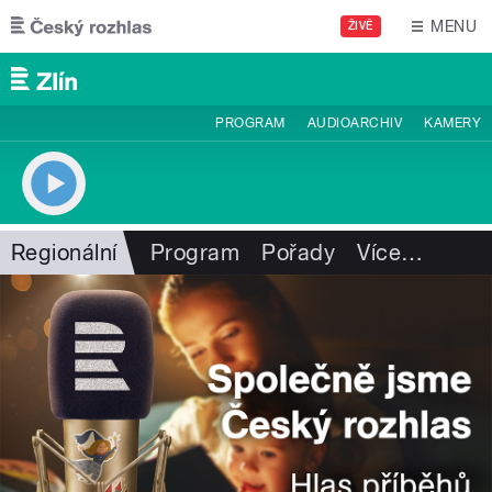
Přejít k hlavnímu obsahu
MENU
ŽIVĚ
PROGRAM
AUDIOARCHIV
KAMERY
Regionální
Program
Pořady
Více
…