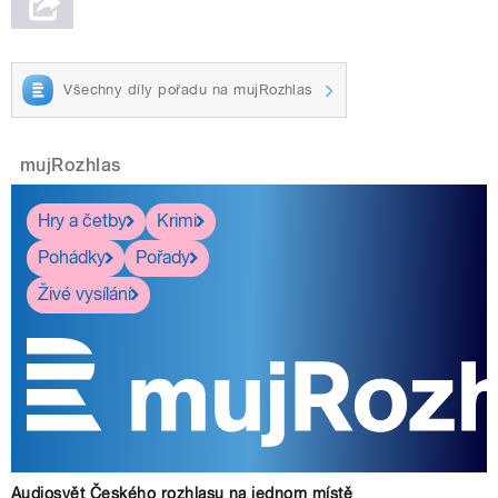
Všechny díly pořadu na mujRozhlas
mujRozhlas
Hry a četby
Krimi
Pohádky
Pořady
Živé vysílání
Audiosvět Českého rozhlasu na jednom místě