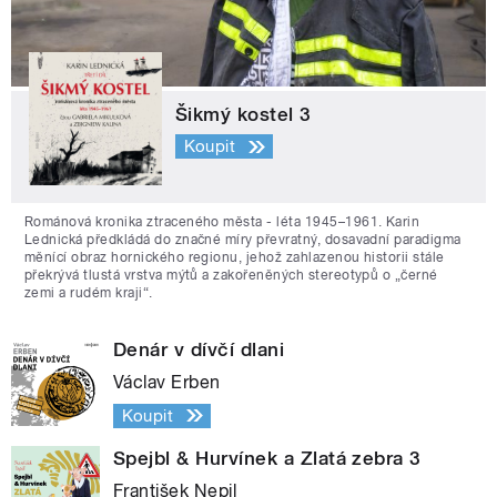
Šikmý kostel 3
Koupit
Románová kronika ztraceného města - léta 1945–1961. Karin
Lednická předkládá do značné míry převratný, dosavadní paradigma
měnící obraz hornického regionu, jehož zahlazenou historii stále
překrývá tlustá vrstva mýtů a zakořeněných stereotypů o „černé
zemi a rudém kraji“.
Denár v dívčí dlani
Václav Erben
Koupit
Spejbl & Hurvínek a Zlatá zebra 3
František Nepil