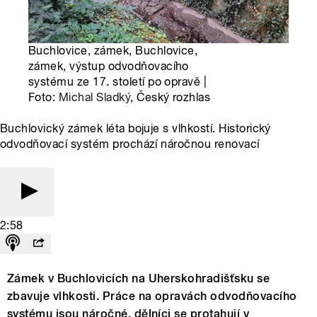
Buchlovice, zámek, Buchlovice,
zámek, výstup odvodňovacího
systému ze 17. století po opravě |
Foto:
Michal Sladký
, Český rozhlas
Buchlovický zámek léta bojuje s vlhkostí. Historický
odvodňovací systém prochází náročnou renovací
2:58
Zámek v Buchlovicích na Uherskohradišťsku se
zbavuje vlhkosti. Práce na opravách odvodňovacího
systému jsou náročné, dělníci se protahují v