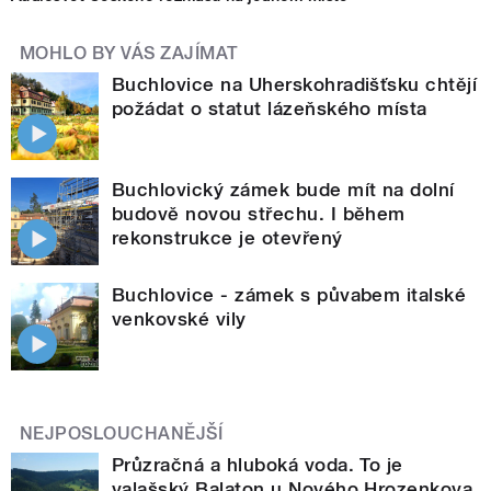
MOHLO BY VÁS ZAJÍMAT
Buchlovice na Uherskohradišťsku chtějí
požádat o statut lázeňského místa
Buchlovický zámek bude mít na dolní
budově novou střechu. I během
rekonstrukce je otevřený
Buchlovice - zámek s půvabem italské
venkovské vily
NEJPOSLOUCHANĚJŠÍ
Průzračná a hluboká voda. To je
valašský Balaton u Nového Hrozenkova