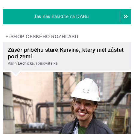
Jak nás naladíte na DABu
E-SHOP ČESKÉHO ROZHLASU
Závěr příběhu staré Karviné, který měl zůstat
pod zemí
Karin Lednická, spisovatelka