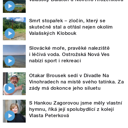
Smrt stopařek – zločin, který se
skutečně stal a otřásl nejen okolím
Valašských Klobouk
Slovácké moře, pravěké naleziště
i léčivá voda. Ostrožská Nová Ves
nabízí sport i rekreaci
Otakar Brousek sedí v Divadle Na
Vinohradech na místě svého tatínka. Za
zády má dokonce jeho siluetu
S Hankou Zagorovou jsme měly vlastní
hymnu, říká její spolubydlící z kolejí
Vlasta Peterková