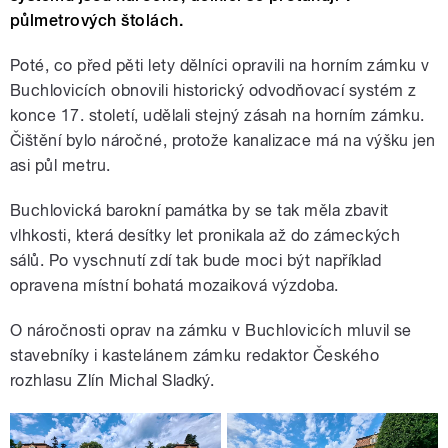
půlmetrových štolách.
Poté, co před pěti lety dělníci opravili na horním zámku v
Buchlovicích obnovili historický odvodňovací systém z
konce 17. století, udělali stejný zásah na horním zámku.
Čištění bylo náročné, protože kanalizace má na výšku jen
asi půl metru.
Buchlovická barokní památka by se tak měla zbavit
vlhkosti, která desítky let pronikala až do zámeckých
sálů. Po vyschnutí zdí tak bude moci být například
opravena místní bohatá mozaiková výzdoba.
O náročnosti oprav na zámku v Buchlovicích mluvil se
stavebníky i kastelánem zámku redaktor Českého
rozhlasu Zlín Michal Sladký.