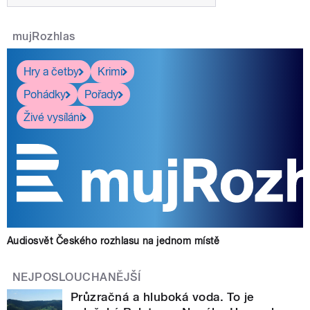
mujRozhlas
Hry a četby
Krimi
Pohádky
Pořady
Živé vysílání
Audiosvět Českého rozhlasu na jednom místě
NEJPOSLOUCHANĚJŠÍ
Průzračná a hluboká voda. To je