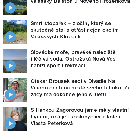
valašský Balaton u Nového Hrozenkova
Smrt stopařek – zločin, který se
skutečně stal a otřásl nejen okolím
Valašských Klobouk
Slovácké moře, pravěké naleziště
i léčivá voda. Ostrožská Nová Ves
nabízí sport i rekreaci
Otakar Brousek sedí v Divadle Na
Vinohradech na místě svého tatínka. Za
zády má dokonce jeho siluetu
S Hankou Zagorovou jsme měly vlastní
hymnu, říká její spolubydlící z kolejí
Vlasta Peterková