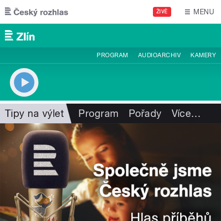
Přejít k hlavnímu obsahu
MENU
ŽIVĚ
PROGRAM
AUDIOARCHIV
KAMERY
Tipy na výlet
Program
Pořady
Více
…