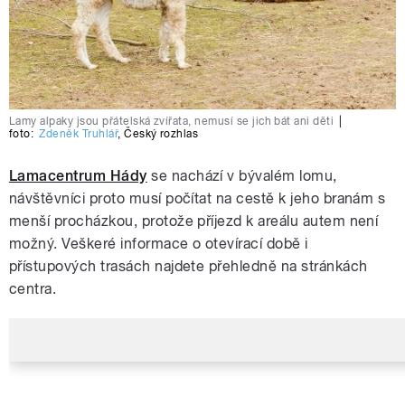
Lamy alpaky jsou přátelská zvířata, nemusí se jich bát ani děti
|
foto:
Zdeněk Truhlář
,
Český rozhlas
Lamacentrum Hády
se nachází v bývalém lomu,
návštěvníci proto musí počítat na cestě k jeho branám s
menší procházkou, protože příjezd k areálu autem není
možný. Veškeré informace o otevírací době i
přístupových trasách najdete přehledně na stránkách
centra.