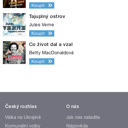
Koupit
Tajuplný ostrov
Jules Verne
Koupit
Co život dal a vzal
Betty MacDonaldová
Koupit
Český rozhlas
O nás
Válka na Ukrajině
Jak nás naladíte
Komunální volby
Nápověda