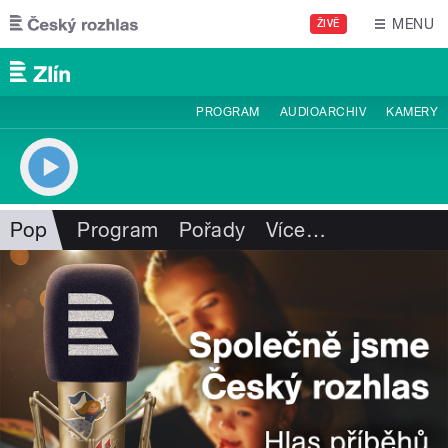
Přejít k hlavnímu obsahu
MENU
ŽIVĚ
PROGRAM
AUDIOARCHIV
KAMERY
Pop
Program
Pořady
Více
…