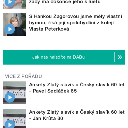
zády má dokonce jeho siluetu
S Hankou Zagorovou jsme měly vlastní
hymnu, říká její spolubydlící z kolejí
Vlasta Peterková
Jak nás naladíte na DABu
VÍCE Z POŘADU
Ankety Zlatý slavík a Český slavík 60 let
- Pavel Sedláček 85
Ankety Zlatý slavík a Český slavík 60 let
- Jan Krůta 80