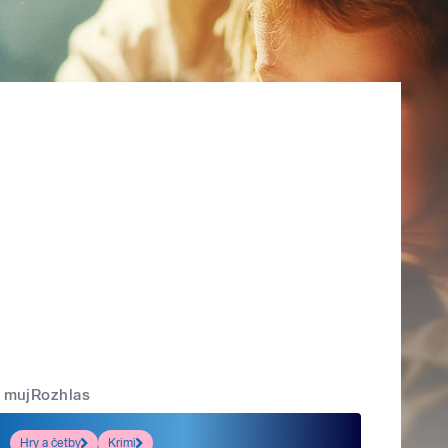
mujRozhlas
Hry a četby
Krimi