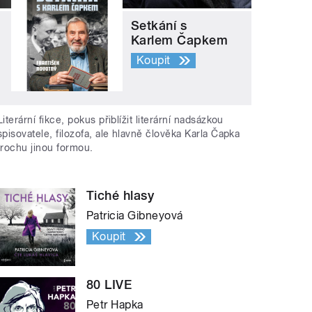
Setkání s
Karlem Čapkem
Koupit
Literární fikce, pokus přiblížit literární nadsázkou
spisovatele, filozofa, ale hlavně člověka Karla Čapka
trochu jinou formou.
Tiché hlasy
Patricia Gibneyová
Koupit
80 LIVE
Petr Hapka