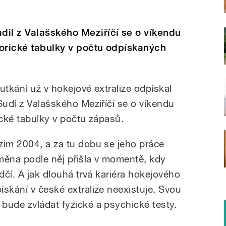
dil z Valašského Meziříčí se o víkendu
torické tabulky v počtu odpískaných
utkání už v hokejové extralize odpískal
Sudí z Valašského Meziříčí se o víkendu
ické tabulky v počtu zápasů.
zim 2004, a za tu dobu se jeho práce
měna podle něj přišla v momentě, kdy
odčí. A jak dlouhá trvá kariéra hokejového
skání v české extralize neexistuje. Svou
bude zvládat fyzické a psychické testy.