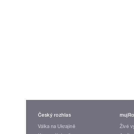
Český rozhlas
mujRo
Válka na Ukrajině
Živé v