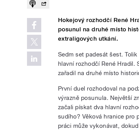
Hokejový rozhodčí René Hra
posunul na druhé místo his
extraligových utkání.
Sedm set padesát šest. Tolik 
hlavní rozhodčí René Hradil. 
zařadil na druhé místo histor
První duel rozhodoval na pod
výrazně posunula. Největší z
začali pískat dva hlavní rozh
sudího? Věková hranice pro pí
práci může vykonávat, dokud 