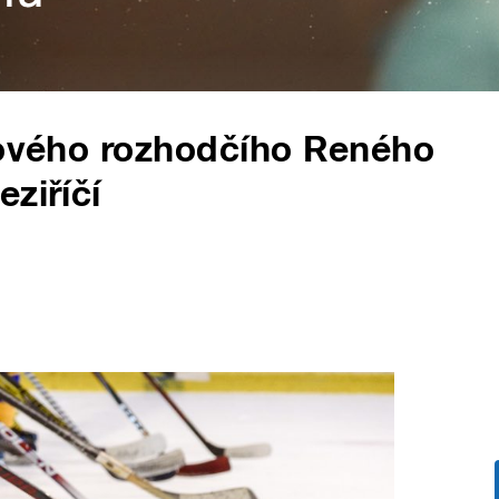
jového rozhodčího Reného
ziříčí