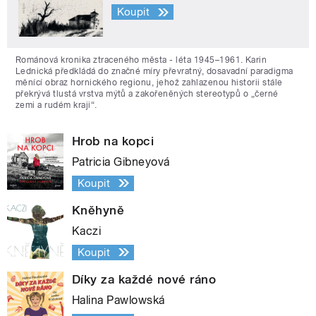
Koupit
Románová kronika ztraceného města - léta 1945–1961. Karin
Lednická předkládá do značné míry převratný, dosavadní paradigma
měnící obraz hornického regionu, jehož zahlazenou historii stále
překrývá tlustá vrstva mýtů a zakořeněných stereotypů o „černé
zemi a rudém kraji“.
Hrob na kopci
Patricia Gibneyová
Koupit
Kněhyně
Kaczi
Koupit
Díky za každé nové ráno
Halina Pawlowská