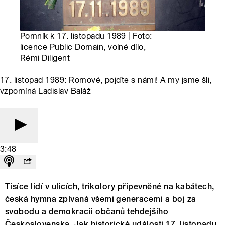
Pomník k 17. listopadu 1989 | Foto:
licence Public Domain, volné dílo,
Rémi Diligent
17. listopad 1989: Romové, pojďte s námi! A my jsme šli,
vzpomíná Ladislav Baláž
3:48
Tisíce lidí v ulicích, trikolory připevněné na kabátech,
česká hymna zpívaná všemi generacemi a boj za
svobodu a demokracii občanů tehdejšího
Československa. Jak historické události 17. listopadu