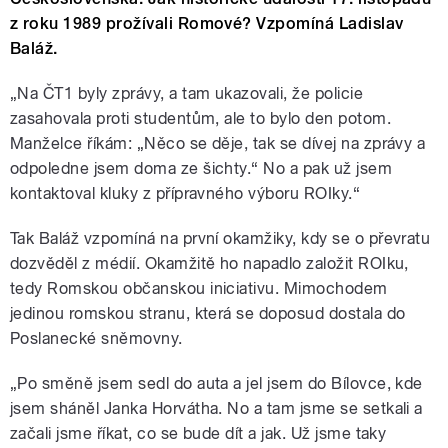
z roku 1989 prožívali Romové? Vzpomíná Ladislav
Baláž.
„Na ČT1 byly zprávy, a tam ukazovali, že policie
zasahovala proti studentům, ale to bylo den potom.
Manželce říkám: „Něco se děje, tak se dívej na zprávy a
odpoledne jsem doma ze šichty.“ No a pak už jsem
kontaktoval kluky z přípravného výboru ROIky.“
Tak Baláž vzpomíná na první okamžiky, kdy se o převratu
dozvěděl z médií. Okamžitě ho napadlo založit ROIku,
tedy Romskou občanskou iniciativu. Mimochodem
jedinou romskou stranu, která se doposud dostala do
Poslanecké sněmovny.
„Po směně jsem sedl do auta a jel jsem do Bílovce, kde
jsem sháněl Janka Horvátha. No a tam jsme se setkali a
začali jsme říkat, co se bude dít a jak. Už jsme taky