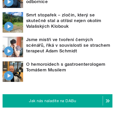
odbornice
Smrt stopařek – zločin, který se
skutečně stal a otřásl nejen okolím
Valašských Klobouk
Jsme mistři ve tvoření černých
scénářů, říká v souvislosti se strachem
terapeut Adam Schmidt
O hemoroidech s gastroenterologem
Tomášem Musilem
Jak nás naladíte na DABu