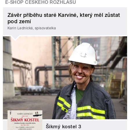
E-SHOP ČESKÉHO ROZHLASU
Závěr příběhu staré Karviné, který měl zůstat
pod zemí
Karin Lednická, spisovatelka
Šikmý kostel 3