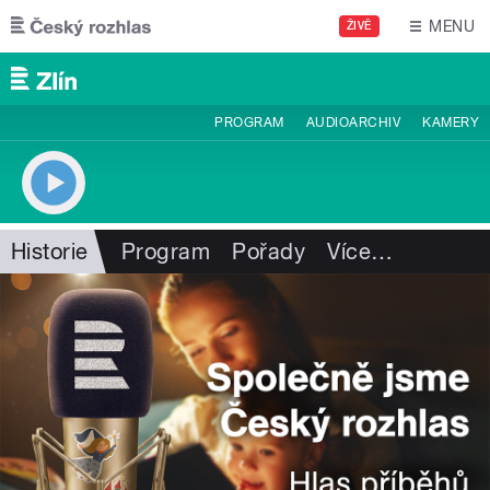
Přejít k hlavnímu obsahu
MENU
ŽIVĚ
PROGRAM
AUDIOARCHIV
KAMERY
Historie
Program
Pořady
Více
…