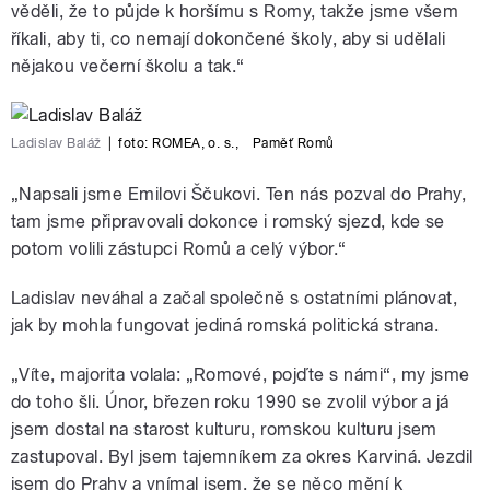
věděli, že to půjde k horšímu s Romy, takže jsme všem
říkali, aby ti, co nemají dokončené školy, aby si udělali
nějakou večerní školu a tak.“
Ladislav Baláž
|
foto:
ROMEA, o. s.
,
Paměť Romů
„Napsali jsme Emilovi Ščukovi. Ten nás pozval do Prahy,
tam jsme připravovali dokonce i romský sjezd, kde se
potom volili zástupci Romů a celý výbor.“
Ladislav neváhal a začal společně s ostatními plánovat,
jak by mohla fungovat jediná romská politická strana.
„Víte, majorita volala: „Romové, pojďte s námi“, my jsme
do toho šli. Únor, březen roku 1990 se zvolil výbor a já
jsem dostal na starost kulturu, romskou kulturu jsem
zastupoval. Byl jsem tajemníkem za okres Karviná. Jezdil
jsem do Prahy a vnímal jsem, že se něco mění k