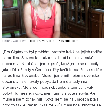
Helena Gáborová
|
foto:
ROMEA, o. s.
,
Youtube .com
„Pro Cigány to byl problém, protože když se jejich rodiče
narodili na Slovensku, tak museli mít i oni slovenské
občanství. Nechápali jsme, proč, když jsme se narodily
jako děti už tady v Čechách. Prý kvůli tomu, že se rodiče
narodili na Slovensku. Museli jsme mít nejen slovenské
občanství, ale i trvalý pobyt. Já ho měla tady i na
Slovensku. Měla jsem pas i občanku a tam byl trvalý
pobyt Humenné, i když jsem tam v životě nebyla. Ale
musela jsem to tak mít. Když jsem se na úřadech ptala,
proč to tak je, tak mi říkali, že kvůli mamince, protože se